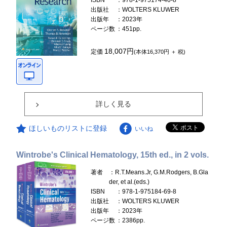
ISBN
：978-1-975174-40-8
出版社
：WOLTERS KLUWER
出版年
：2023年
ページ数
：451pp.
18,007円
定価
(本体16,370円 ＋ 税)
詳しく見る
ほしいものリストに登録
いいね
Wintrobe's Clinical Hematology, 15th ed., in 2 vols.
著者
：R.T.Means.Jr, G.M.Rodgers, B.Gla
der, et al.(eds.)
ISBN
：978-1-975184-69-8
出版社
：WOLTERS KLUWER
出版年
：2023年
ページ数
：2386pp.