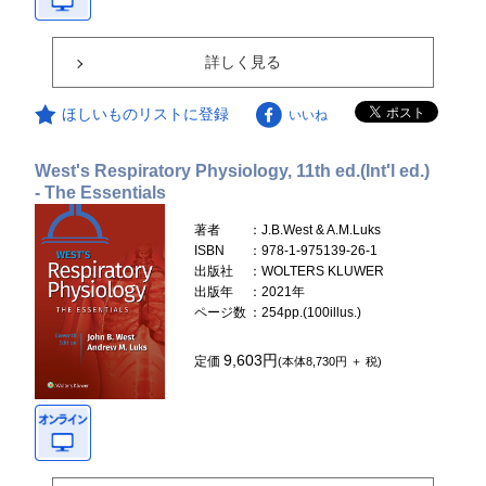
詳しく見る
ほしいものリストに登録
いいね
West's Respiratory Physiology, 11th ed.(Int'l ed.)
- The Essentials
著者
：J.B.West & A.M.Luks
ISBN
：978-1-975139-26-1
出版社
：WOLTERS KLUWER
出版年
：2021年
ページ数
：254pp.(100illus.)
9,603円
定価
(本体8,730円 ＋ 税)