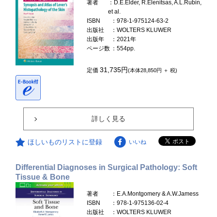
著者
：D.E.Elder, R.Elenitsas, A.L.Rubin,
et al.
ISBN
：978-1-975124-63-2
出版社
：WOLTERS KLUWER
出版年
：2021年
ページ数
：554pp.
31,735円
定価
(本体28,850円 ＋ 税)
詳しく見る
ほしいものリストに登録
いいね
Differential Diagnoses in Surgical Pathology: Soft
Tissue & Bone
著者
：E.A.Montgomery & A.W.Jamess
ISBN
：978-1-975136-02-4
出版社
：WOLTERS KLUWER