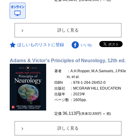
詳しく見る
ほしいものリストに登録
いいね
Adams & Victor's Principles of Neurology, 12th ed.
著者
：A.H.Ropper, M.A.Samuels, J.P.Kle
in, et al.
ISBN
：978-1-264-26452-0
出版社
：MCGRAW HILL EDUCATION
出版年
：2023年
ページ数
：1605pp.
36,113円
定価
(本体32,830円 ＋ 税)
詳しく見る