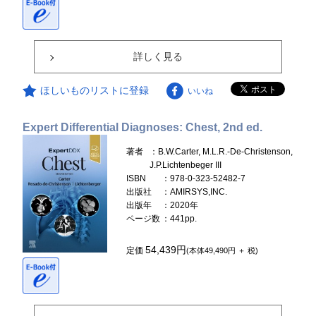
詳しく見る
ほしいものリストに登録
いいね
Expert Differential Diagnoses: Chest, 2nd ed.
著者
：B.W.Carter, M.L.R.-De-Christenson,
J.P.Lichtenbeger III
ISBN
：978-0-323-52482-7
出版社
：AMIRSYS,INC.
出版年
：2020年
ページ数
：441pp.
54,439円
定価
(本体49,490円 ＋ 税)