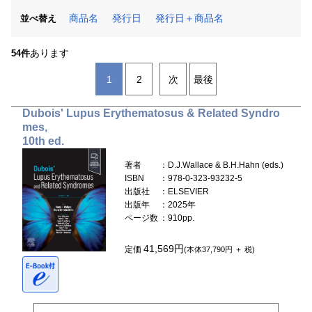
商品名
発行日
発行日＋商品名
並べ替え
あります
54件
1
2
次
最後
Dubois' Lupus Erythematosus & Related Syndro
mes,
10th ed.
著者
：D.J.Wallace & B.H.Hahn (eds.)
ISBN
：978-0-323-93232-5
出版社
：ELSEVIER
出版年
：2025年
ページ数
：910pp.
41,569円
定価
(本体37,790円 ＋ 税)