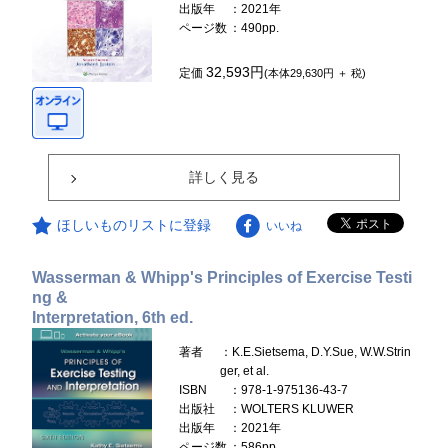
出版年
：2021年
ページ数
：490pp.
32,593円
定価
(本体29,630円 ＋ 税)
詳しく見る
ほしいものリストに登録
いいね
Wasserman & Whipp's Principles of Exercise Testi
ng &
Interpretation, 6th ed.
著者
：K.E.Sietsema, D.Y.Sue, W.W.Strin
ger, et al.
ISBN
：978-1-975136-43-7
出版社
：WOLTERS KLUWER
出版年
：2021年
ページ数
：586pp.