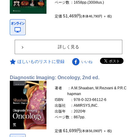
ページ数
：1658pp.(300illus.)
51,469円
定価
(本体46,790円 ＋ 税)
詳しく見る
ほしいものリストに登録
いいね
Diagnostic Imaging: Oncology, 2nd ed.
著者
：A.M.Shaaban, M.Rezvani & P.R.C
hapman
ISBN
：978-0-323-66112-6
出版社
：AMIRSYS,INC.
出版年
：2020年
ページ数
：867pp.
61,699円
定価
(本体56,090円 ＋ 税)