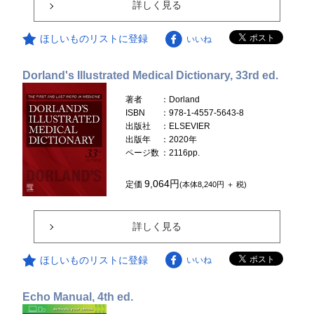
詳しく見る
ほしいものリストに登録
いいね
Dorland's Illustrated Medical Dictionary, 33rd ed.
著者
：Dorland
ISBN
：978-1-4557-5643-8
出版社
：ELSEVIER
出版年
：2020年
ページ数
：2116pp.
9,064円
定価
(本体8,240円 ＋ 税)
詳しく見る
ほしいものリストに登録
いいね
Echo Manual, 4th ed.