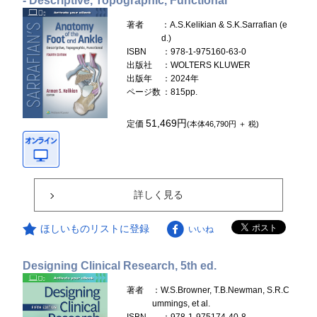
- Descriptive, Topographic, Functional
著者
：A.S.Kelikian & S.K.Sarrafian (e
d.)
ISBN
：978-1-975160-63-0
出版社
：WOLTERS KLUWER
出版年
：2024年
ページ数
：815pp.
51,469円
定価
(本体46,790円 ＋ 税)
詳しく見る
ほしいものリストに登録
いいね
Designing Clinical Research, 5th ed.
著者
：W.S.Browner, T.B.Newman, S.R.C
ummings, et al.