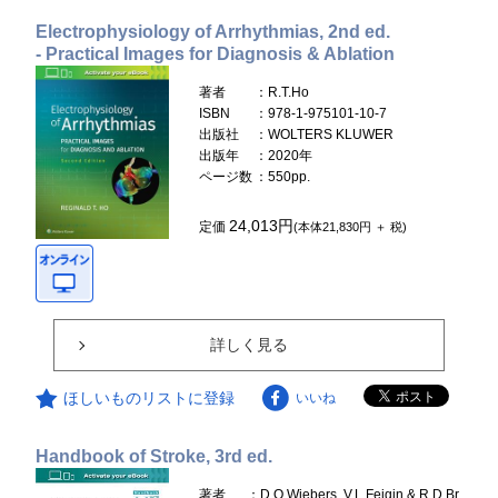
Electrophysiology of Arrhythmias, 2nd ed.
- Practical Images for Diagnosis & Ablation
著者
：R.T.Ho
ISBN
：978-1-975101-10-7
出版社
：WOLTERS KLUWER
出版年
：2020年
ページ数
：550pp.
24,013円
定価
(本体21,830円 ＋ 税)
詳しく見る
ほしいものリストに登録
いいね
Handbook of Stroke, 3rd ed.
著者
：D.O.Wiebers, V.L.Feigin & R.D.Br