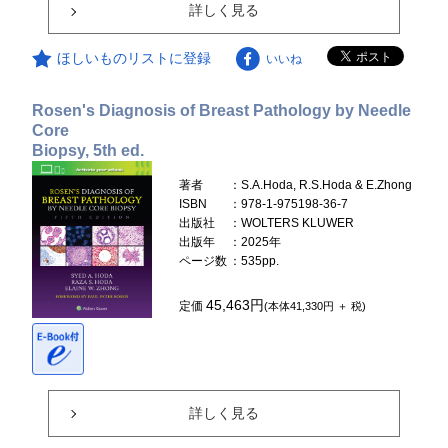
詳しく見る
ほしいものリストに登録
いいね
Rosen's Diagnosis of Breast Pathology by Needle
Core
Biopsy, 5th ed.
著者
：S.A.Hoda, R.S.Hoda & E.Zhong
ISBN
：978-1-975198-36-7
出版社
：WOLTERS KLUWER
出版年
：2025年
ページ数
：535pp.
45,463円
定価
(本体41,330円 ＋ 税)
詳しく見る