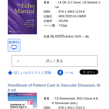
著者
：J.K.Oh, G.C.Kane, J.B.Seward, e
t al.
ISBN
：978-1-4963-1219-8
出版社
：WOLTERS KLUWER
出版年
：2019年
ページ数
：722pp.
36,025円
定価
(本体32,750円 ＋ 税)
詳しく見る
ほしいものリストに登録
いいね
Handbook of Patient Care in Vascular Diseases, 6t
h ed.
著者
：T.E.Rasmussen, W.D.Clouse & B.
H.Tonnessen (eds.)
ISBN
：978-1-4511-7523-3