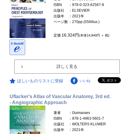
ISBN
：978-0-323-62567-8
出版社
：ELSEVIER
出版年
：2021年
ページ数
：270pp.(550illus.)
16,324円
定価
(本体14,840円 ＋ 税)
詳しく見る
ほしいものリストに登録
いいね
Uflacker's Atlas of Vascular Anatomy, 3rd ed.
- Angiographic Approach
著者
：Guimaraes
ISBN
：978-1-4963-5601-7
出版社
：WOLTERS KLUWER
出版年
：2021年