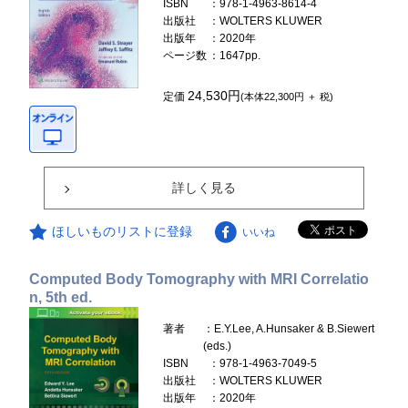
ISBN
：978-1-4963-8614-4
出版社
：WOLTERS KLUWER
出版年
：2020年
ページ数
：1647pp.
24,530円
定価
(本体22,300円 ＋ 税)
詳しく見る
ほしいものリストに登録
いいね
Computed Body Tomography with MRI Correlatio
n, 5th ed.
著者
：E.Y.Lee, A.Hunsaker & B.Siewert
(eds.)
ISBN
：978-1-4963-7049-5
出版社
：WOLTERS KLUWER
出版年
：2020年