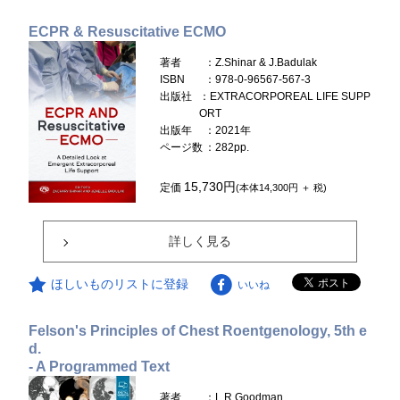
ECPR & Resuscitative ECMO
著者
：Z.Shinar & J.Badulak
ISBN
：978-0-96567-567-3
出版社
：EXTRACORPOREAL LIFE SUPP
ORT
出版年
：2021年
ページ数
：282pp.
15,730円
定価
(本体14,300円 ＋ 税)
詳しく見る
ほしいものリストに登録
いいね
Felson's Principles of Chest Roentgenology, 5th e
d.
- A Programmed Text
著者
：L.R.Goodman