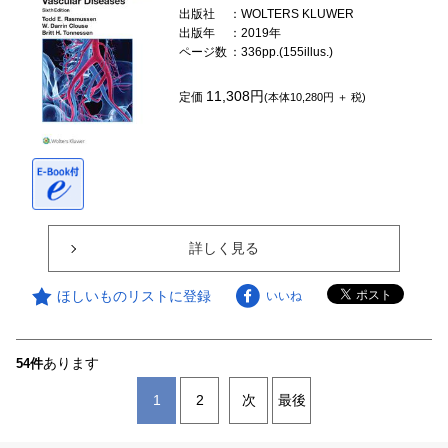
出版社
：WOLTERS KLUWER
出版年
：2019年
ページ数
：336pp.(155illus.)
11,308円
定価
(本体10,280円 ＋ 税)
詳しく見る
ほしいものリストに登録
いいね
あります
54件
1
2
次
最後