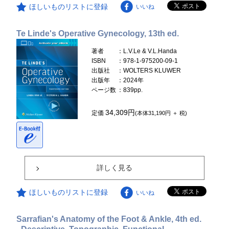
ほしいものリストに登録
いいね
Te Linde's Operative Gynecology, 13th ed.
著者
：L.V.Le & V.L.Handa
ISBN
：978-1-975200-09-1
出版社
：WOLTERS KLUWER
出版年
：2024年
ページ数
：839pp.
34,309円
定価
(本体31,190円 ＋ 税)
詳しく見る
ほしいものリストに登録
いいね
Sarrafian's Anatomy of the Foot & Ankle, 4th ed.