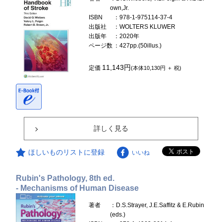
own,Jr.
ISBN
：978-1-975114-37-4
出版社
：WOLTERS KLUWER
出版年
：2020年
ページ数
：427pp.(50illus.)
11,143円
定価
(本体10,130円 ＋ 税)
詳しく見る
ほしいものリストに登録
いいね
Rubin's Pathology, 8th ed.
- Mechanisms of Human Disease
著者
：D.S.Strayer, J.E.Saffitz & E.Rubin
(eds.)