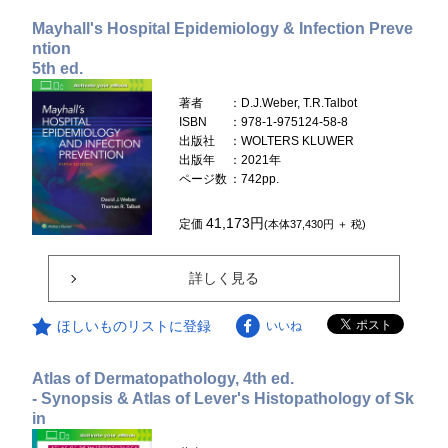
Mayhall's Hospital Epidemiology & Infection Preve
ntion
5th ed.
著者
：D.J.Weber, T.R.Talbot
ISBN
：978-1-975124-58-8
出版社
：WOLTERS KLUWER
出版年
：2021年
ページ数
：742pp.
41,173円
定価
(本体37,430円 ＋ 税)
詳しく見る
ほしいものリストに登録
いいね
Atlas of Dermatopathology, 4th ed.
- Synopsis & Atlas of Lever's Histopathology of Sk
in