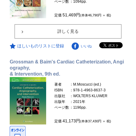
ページ数
：1094pp.
51,469円
定価
(本体46,790円 ＋ 税)
詳しく見る
ほしいものリストに登録
いいね
Grossman & Baim's Cardiac Catheterization, Angi
ography,
& Intervention, 9th ed.
著者
：M.Moscucci (ed.)
ISBN
：978-1-4963-8637-3
出版社
：WOLTERS KLUWER
出版年
：2021年
ページ数
：1196pp.
41,173円
定価
(本体37,430円 ＋ 税)