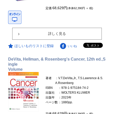
68,629円
定価
(本体62,390円 ＋ 税)
詳しく見る
ほしいものリストに登録
いいね
DeVita, Hellman, & Rosenberg's Cancer, 12th ed.,S
ingle
Volume
著者
：V.T.DeVita,Jr., T.S.Lawrence & S.
A.Rosenberg
ISBN
：978-1-975184-74-2
出版社
：WOLTERS KLUWER
出版年
：2023年
ページ数
：1880pp.
68,629円
定価
(本体62,390円 ＋ 税)