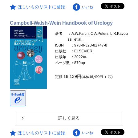
ほしいものリストに登録
いいね
Campbell-Walsh-Wein Handbook of Urology
著者
：A.W.Partin, C.A.Peters, L.R.Kavou
ssi, et al.
ISBN
：978-0-323-82747-8
出版社
：ELSEVIER
出版年
：2022年
ページ数
：879pp.
18,139円
定価
(本体16,490円 ＋ 税)
詳しく見る
ほしいものリストに登録
いいね