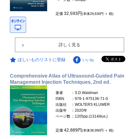
32,593円
定価
(本体29,630円 ＋ 税)
詳しく見る
ほしいものリストに登録
いいね
Comprehensive Atlas of Ultrasound-Guided Pain
Management Injection Techniques, 2nd ed.
著者
：S.D.Waldman
ISBN
：978-1-975136-71-0
出版社
：WOLTERS KLUWER
出版年
：2020年
ページ数
：1205pp.(1314illus.)
42,889円
定価
(本体38,990円 ＋ 税)