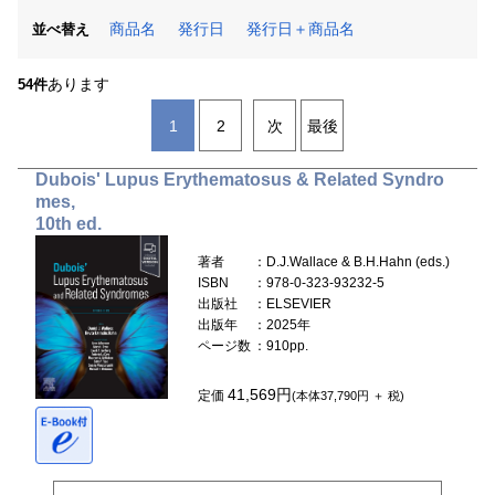
商品名
発行日
発行日＋商品名
並べ替え
あります
54件
1
2
次
最後
Dubois' Lupus Erythematosus & Related Syndro
mes,
10th ed.
著者
：D.J.Wallace & B.H.Hahn (eds.)
ISBN
：978-0-323-93232-5
出版社
：ELSEVIER
出版年
：2025年
ページ数
：910pp.
41,569円
定価
(本体37,790円 ＋ 税)