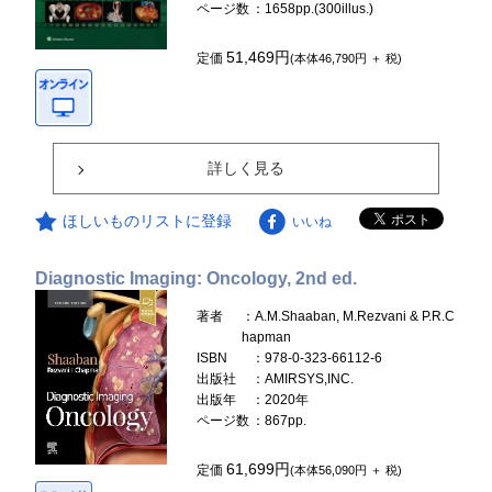
ページ数
：1658pp.(300illus.)
51,469円
定価
(本体46,790円 ＋ 税)
詳しく見る
ほしいものリストに登録
いいね
Diagnostic Imaging: Oncology, 2nd ed.
著者
：A.M.Shaaban, M.Rezvani & P.R.C
hapman
ISBN
：978-0-323-66112-6
出版社
：AMIRSYS,INC.
出版年
：2020年
ページ数
：867pp.
61,699円
定価
(本体56,090円 ＋ 税)