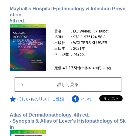
Mayhall's Hospital Epidemiology & Infection Preve
ntion
5th ed.
著者
：D.J.Weber, T.R.Talbot
ISBN
：978-1-975124-58-8
出版社
：WOLTERS KLUWER
出版年
：2021年
ページ数
：742pp.
41,173円
定価
(本体37,430円 ＋ 税)
詳しく見る
ほしいものリストに登録
いいね
Atlas of Dermatopathology, 4th ed.
- Synopsis & Atlas of Lever's Histopathology of Sk
in