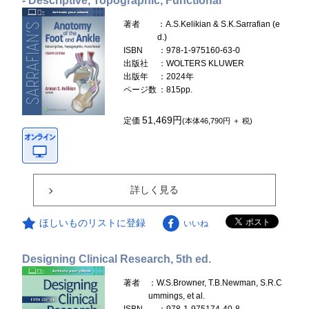
- Descriptive, Topographic, Functional
著者
：A.S.Kelikian & S.K.Sarrafian (e
d.)
ISBN
：978-1-975160-63-0
出版社
：WOLTERS KLUWER
出版年
：2024年
ページ数
：815pp.
51,469円
定価
(本体46,790円 ＋ 税)
詳しく見る
ほしいものリストに登録
いいね
Designing Clinical Research, 5th ed.
著者
：W.S.Browner, T.B.Newman, S.R.C
ummings, et al.