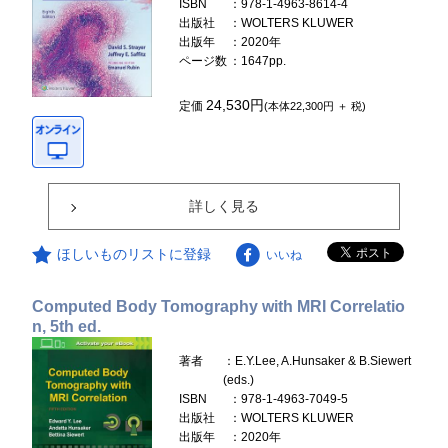
ISBN
：978-1-4963-8614-4
出版社
：WOLTERS KLUWER
出版年
：2020年
ページ数
：1647pp.
24,530円
定価
(本体22,300円 ＋ 税)
詳しく見る
ほしいものリストに登録
いいね
Computed Body Tomography with MRI Correlatio
n, 5th ed.
著者
：E.Y.Lee, A.Hunsaker & B.Siewert
(eds.)
ISBN
：978-1-4963-7049-5
出版社
：WOLTERS KLUWER
出版年
：2020年