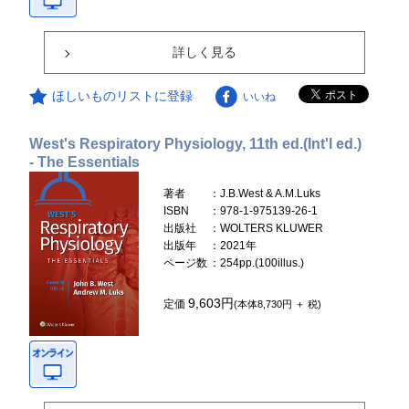
詳しく見る
ほしいものリストに登録
いいね
West's Respiratory Physiology, 11th ed.(Int'l ed.)
- The Essentials
著者
：J.B.West & A.M.Luks
ISBN
：978-1-975139-26-1
出版社
：WOLTERS KLUWER
出版年
：2021年
ページ数
：254pp.(100illus.)
9,603円
定価
(本体8,730円 ＋ 税)