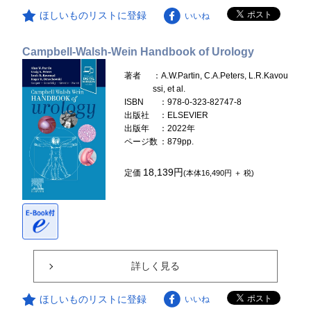
ほしいものリストに登録
いいね
Campbell-Walsh-Wein Handbook of Urology
著者
：A.W.Partin, C.A.Peters, L.R.Kavou
ssi, et al.
ISBN
：978-0-323-82747-8
出版社
：ELSEVIER
出版年
：2022年
ページ数
：879pp.
18,139円
定価
(本体16,490円 ＋ 税)
詳しく見る
ほしいものリストに登録
いいね