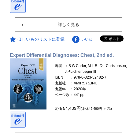
詳しく見る
ほしいものリストに登録
いいね
Expert Differential Diagnoses: Chest, 2nd ed.
著者
：B.W.Carter, M.L.R.-De-Christenson,
J.P.Lichtenbeger III
ISBN
：978-0-323-52482-7
出版社
：AMIRSYS,INC.
出版年
：2020年
ページ数
：441pp.
54,439円
定価
(本体49,490円 ＋ 税)