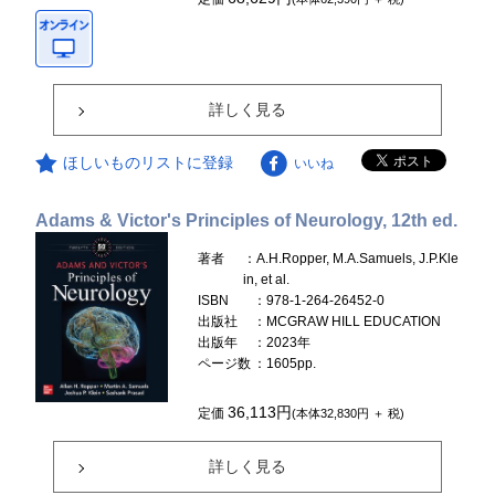
詳しく見る
ほしいものリストに登録
いいね
Adams & Victor's Principles of Neurology, 12th ed.
著者
：A.H.Ropper, M.A.Samuels, J.P.Kle
in, et al.
ISBN
：978-1-264-26452-0
出版社
：MCGRAW HILL EDUCATION
出版年
：2023年
ページ数
：1605pp.
36,113円
定価
(本体32,830円 ＋ 税)
詳しく見る