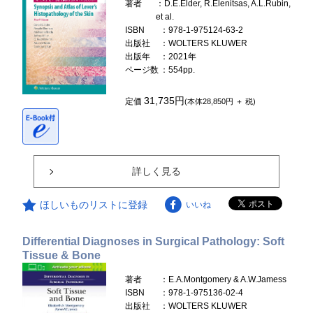
著者
：D.E.Elder, R.Elenitsas, A.L.Rubin,
et al.
ISBN
：978-1-975124-63-2
出版社
：WOLTERS KLUWER
出版年
：2021年
ページ数
：554pp.
31,735円
定価
(本体28,850円 ＋ 税)
詳しく見る
ほしいものリストに登録
いいね
Differential Diagnoses in Surgical Pathology: Soft
Tissue & Bone
著者
：E.A.Montgomery & A.W.Jamess
ISBN
：978-1-975136-02-4
出版社
：WOLTERS KLUWER