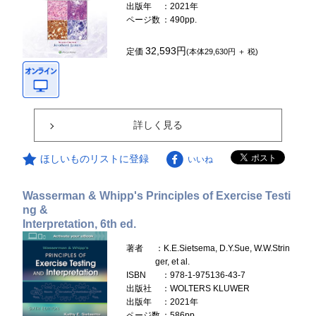
出版年
：2021年
ページ数
：490pp.
32,593円
定価
(本体29,630円 ＋ 税)
詳しく見る
ほしいものリストに登録
いいね
Wasserman & Whipp's Principles of Exercise Testi
ng &
Interpretation, 6th ed.
著者
：K.E.Sietsema, D.Y.Sue, W.W.Strin
ger, et al.
ISBN
：978-1-975136-43-7
出版社
：WOLTERS KLUWER
出版年
：2021年
ページ数
：586pp.