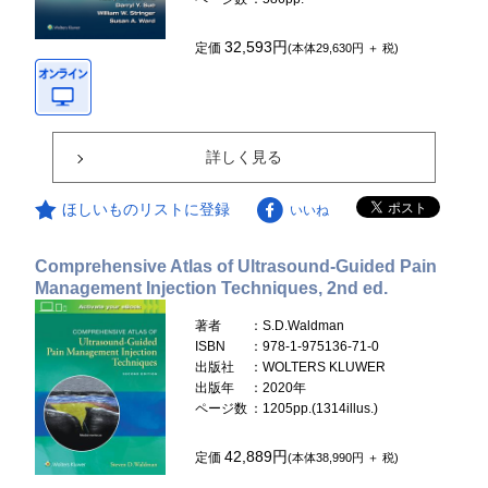
32,593円
定価
(本体29,630円 ＋ 税)
詳しく見る
ほしいものリストに登録
いいね
Comprehensive Atlas of Ultrasound-Guided Pain
Management Injection Techniques, 2nd ed.
著者
：S.D.Waldman
ISBN
：978-1-975136-71-0
出版社
：WOLTERS KLUWER
出版年
：2020年
ページ数
：1205pp.(1314illus.)
42,889円
定価
(本体38,990円 ＋ 税)