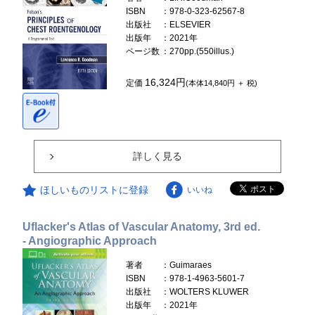
ISBN
：978-0-323-62567-8
出版社
：ELSEVIER
出版年
：2021年
ページ数
：270pp.(550illus.)
16,324円
定価
(本体14,840円 ＋ 税)
詳しく見る
ほしいものリストに登録
いいね
Uflacker's Atlas of Vascular Anatomy, 3rd ed.
- Angiographic Approach
著者
：Guimaraes
ISBN
：978-1-4963-5601-7
出版社
：WOLTERS KLUWER
出版年
：2021年