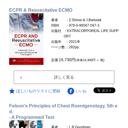
ECPR & Resuscitative ECMO
著者
：Z.Shinar & J.Badulak
ISBN
：978-0-96567-567-3
出版社
：EXTRACORPOREAL LIFE SUPP
ORT
出版年
：2021年
ページ数
：282pp.
15,730円
定価
(本体14,300円 ＋ 税)
詳しく見る
ほしいものリストに登録
いいね
Felson's Principles of Chest Roentgenology, 5th e
d.
- A Programmed Text
著者
：L.R.Goodman