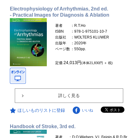
Electrophysiology of Arrhythmias, 2nd ed.
- Practical Images for Diagnosis & Ablation
著者
：R.T.Ho
ISBN
：978-1-975101-10-7
出版社
：WOLTERS KLUWER
出版年
：2020年
ページ数
：550pp.
24,013円
定価
(本体21,830円 ＋ 税)
詳しく見る
ほしいものリストに登録
いいね
Handbook of Stroke, 3rd ed.
著者
：D.O.Wiebers, V.L.Feigin & R.D.Br