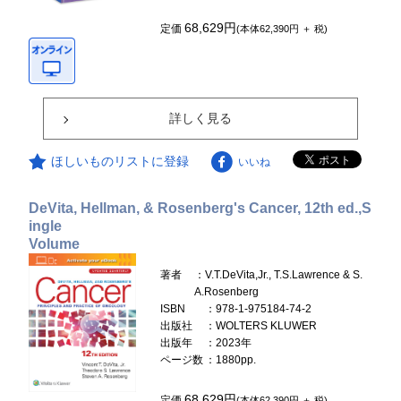
68,629円
定価
(本体62,390円 ＋ 税)
詳しく見る
ほしいものリストに登録
いいね
DeVita, Hellman, & Rosenberg's Cancer, 12th ed.,S
ingle
Volume
著者
：V.T.DeVita,Jr., T.S.Lawrence & S.
A.Rosenberg
ISBN
：978-1-975184-74-2
出版社
：WOLTERS KLUWER
出版年
：2023年
ページ数
：1880pp.
68,629円
定価
(本体62,390円 ＋ 税)