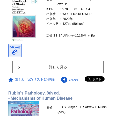
own,Jr.
ISBN
：978-1-975114-37-4
出版社
：WOLTERS KLUWER
出版年
：2020年
ページ数
：427pp.(50illus.)
11,143円
定価
(本体10,130円 ＋ 税)
詳しく見る
ほしいものリストに登録
いいね
Rubin's Pathology, 8th ed.
- Mechanisms of Human Disease
著者
：D.S.Strayer, J.E.Saffitz & E.Rubin
(eds.)