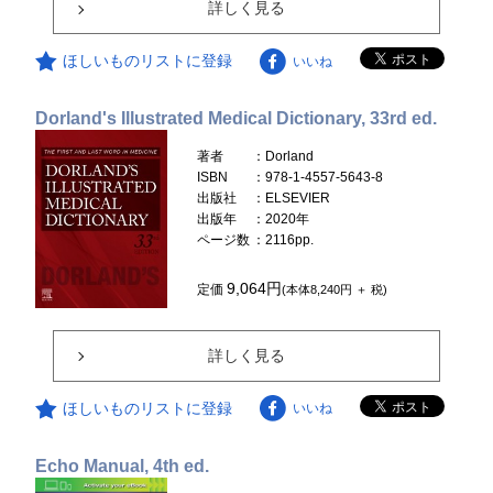
詳しく見る
ほしいものリストに登録
いいね
Dorland's Illustrated Medical Dictionary, 33rd ed.
著者
：Dorland
ISBN
：978-1-4557-5643-8
出版社
：ELSEVIER
出版年
：2020年
ページ数
：2116pp.
9,064円
定価
(本体8,240円 ＋ 税)
詳しく見る
ほしいものリストに登録
いいね
Echo Manual, 4th ed.