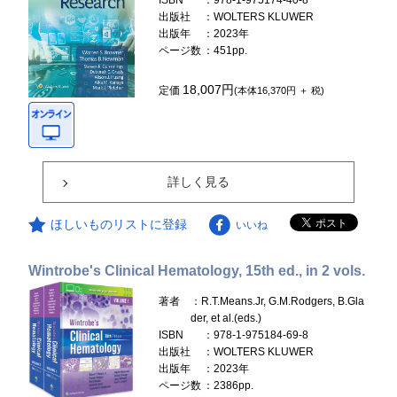
ISBN
：978-1-975174-40-8
出版社
：WOLTERS KLUWER
出版年
：2023年
ページ数
：451pp.
18,007円
定価
(本体16,370円 ＋ 税)
詳しく見る
ほしいものリストに登録
いいね
Wintrobe's Clinical Hematology, 15th ed., in 2 vols.
著者
：R.T.Means.Jr, G.M.Rodgers, B.Gla
der, et al.(eds.)
ISBN
：978-1-975184-69-8
出版社
：WOLTERS KLUWER
出版年
：2023年
ページ数
：2386pp.