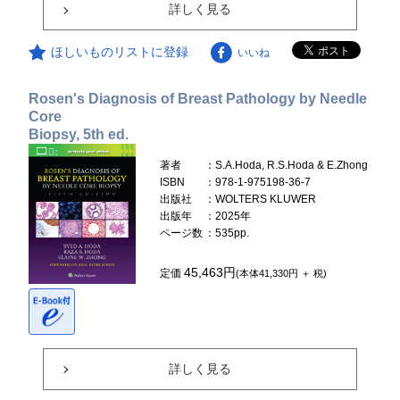
詳しく見る
ほしいものリストに登録
いいね
Rosen's Diagnosis of Breast Pathology by Needle
Core
Biopsy, 5th ed.
著者
：S.A.Hoda, R.S.Hoda & E.Zhong
ISBN
：978-1-975198-36-7
出版社
：WOLTERS KLUWER
出版年
：2025年
ページ数
：535pp.
45,463円
定価
(本体41,330円 ＋ 税)
詳しく見る