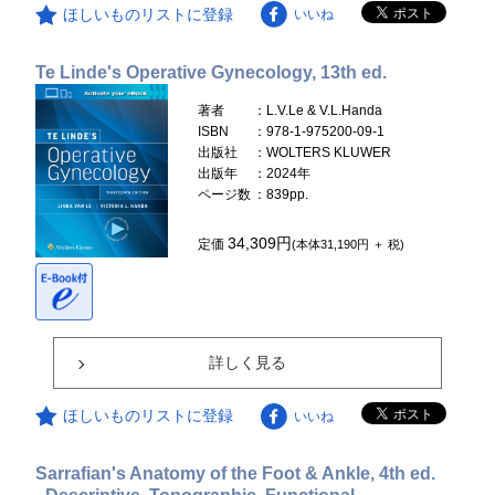
ほしいものリストに登録
いいね
Te Linde's Operative Gynecology, 13th ed.
著者
：L.V.Le & V.L.Handa
ISBN
：978-1-975200-09-1
出版社
：WOLTERS KLUWER
出版年
：2024年
ページ数
：839pp.
34,309円
定価
(本体31,190円 ＋ 税)
詳しく見る
ほしいものリストに登録
いいね
Sarrafian's Anatomy of the Foot & Ankle, 4th ed.