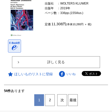
出版社
：WOLTERS KLUWER
出版年
：2019年
ページ数
：336pp.(155illus.)
11,308円
定価
(本体10,280円 ＋ 税)
詳しく見る
ほしいものリストに登録
いいね
あります
54件
1
2
次
最後