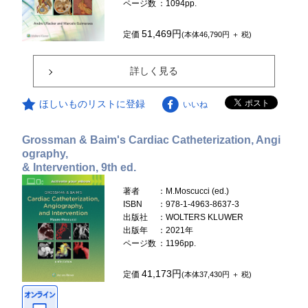
ページ数
：1094pp.
51,469円
定価
(本体46,790円 ＋ 税)
詳しく見る
ほしいものリストに登録
いいね
Grossman & Baim's Cardiac Catheterization, Angi
ography,
& Intervention, 9th ed.
著者
：M.Moscucci (ed.)
ISBN
：978-1-4963-8637-3
出版社
：WOLTERS KLUWER
出版年
：2021年
ページ数
：1196pp.
41,173円
定価
(本体37,430円 ＋ 税)