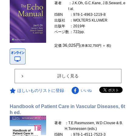
著者
：J.K.Oh, G.C.Kane, J.B.Seward, e
t al.
ISBN
：978-1-4963-1219-8
出版社
：WOLTERS KLUWER
出版年
：2019年
ページ数
：722pp.
36,025円
定価
(本体32,750円 ＋ 税)
詳しく見る
ほしいものリストに登録
いいね
Handbook of Patient Care in Vascular Diseases, 6t
h ed.
著者
：T.E.Rasmussen, W.D.Clouse & B.
H.Tonnessen (eds.)
ISBN
：978-1-4511-7523-3