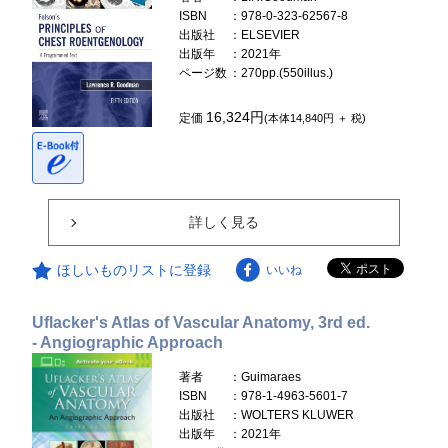
ISBN
：978-0-323-62567-8
出版社
：ELSEVIER
出版年
：2021年
ページ数
：270pp.(550illus.)
16,324円
定価
(本体14,840円 ＋ 税)
詳しく見る
ほしいものリストに登録
いいね
Uflacker's Atlas of Vascular Anatomy, 3rd ed.
- Angiographic Approach
著者
：Guimaraes
ISBN
：978-1-4963-5601-7
出版社
：WOLTERS KLUWER
出版年
：2021年