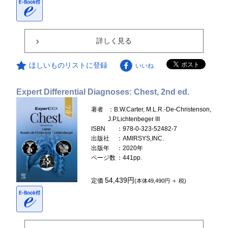
詳しく見る
ほしいものリストに登録
いいね
Expert Differential Diagnoses: Chest, 2nd ed.
著者
：B.W.Carter, M.L.R.-De-Christenson,
J.P.Lichtenbeger III
ISBN
：978-0-323-52482-7
出版社
：AMIRSYS,INC.
出版年
：2020年
ページ数
：441pp.
54,439円
定価
(本体49,490円 ＋ 税)