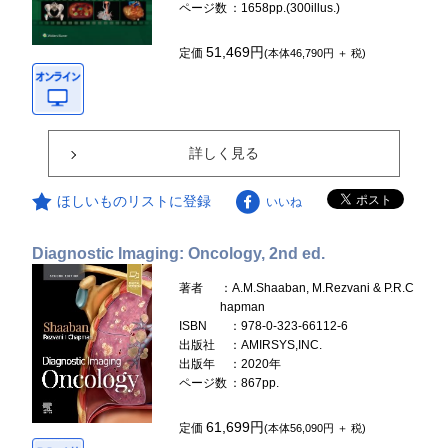
ページ数
：1658pp.(300illus.)
51,469円
定価
(本体46,790円 ＋ 税)
詳しく見る
ほしいものリストに登録
いいね
Diagnostic Imaging: Oncology, 2nd ed.
著者
：A.M.Shaaban, M.Rezvani & P.R.C
hapman
ISBN
：978-0-323-66112-6
出版社
：AMIRSYS,INC.
出版年
：2020年
ページ数
：867pp.
61,699円
定価
(本体56,090円 ＋ 税)