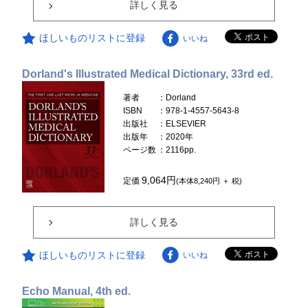
詳しく見る
ほしいものリストに登録
いいね
Dorland's Illustrated Medical Dictionary, 33rd ed.
著者
：Dorland
ISBN
：978-1-4557-5643-8
出版社
：ELSEVIER
出版年
：2020年
ページ数
：2116pp.
9,064円
定価
(本体8,240円 ＋ 税)
詳しく見る
ほしいものリストに登録
いいね
Echo Manual, 4th ed.