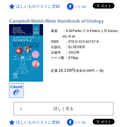
ほしいものリストに登録
いいね
Campbell-Walsh-Wein Handbook of Urology
著者
：A.W.Partin, C.A.Peters, L.R.Kavou
ssi, et al.
ISBN
：978-0-323-82747-8
出版社
：ELSEVIER
出版年
：2022年
ページ数
：879pp.
18,139円
定価
(本体16,490円 ＋ 税)
詳しく見る
ほしいものリストに登録
いいね