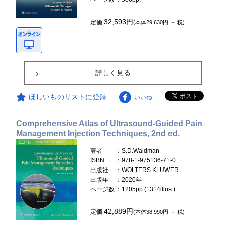
32,593円
定価
(本体29,630円 ＋ 税)
詳しく見る
ほしいものリストに登録
いいね
Comprehensive Atlas of Ultrasound-Guided Pain
Management Injection Techniques, 2nd ed.
著者
：S.D.Waldman
ISBN
：978-1-975136-71-0
出版社
：WOLTERS KLUWER
出版年
：2020年
ページ数
：1205pp.(1314illus.)
42,889円
定価
(本体38,990円 ＋ 税)