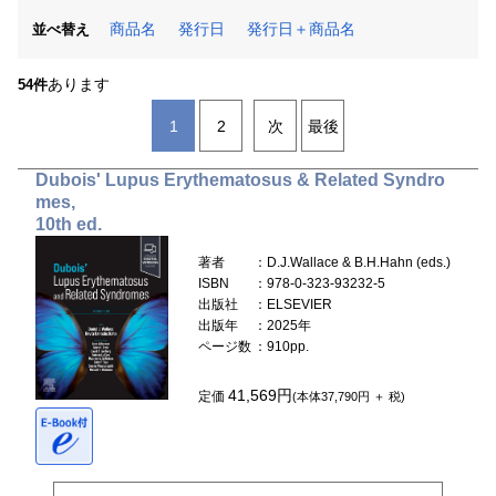
商品名
発行日
発行日＋商品名
並べ替え
あります
54件
1
2
次
最後
Dubois' Lupus Erythematosus & Related Syndro
mes,
10th ed.
著者
：D.J.Wallace & B.H.Hahn (eds.)
ISBN
：978-0-323-93232-5
出版社
：ELSEVIER
出版年
：2025年
ページ数
：910pp.
41,569円
定価
(本体37,790円 ＋ 税)