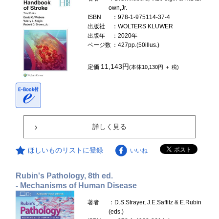
own,Jr.
ISBN
：978-1-975114-37-4
出版社
：WOLTERS KLUWER
出版年
：2020年
ページ数
：427pp.(50illus.)
11,143円
定価
(本体10,130円 ＋ 税)
詳しく見る
ほしいものリストに登録
いいね
Rubin's Pathology, 8th ed.
- Mechanisms of Human Disease
著者
：D.S.Strayer, J.E.Saffitz & E.Rubin
(eds.)