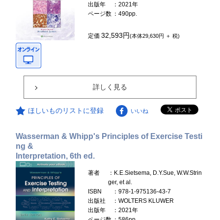
出版年
：2021年
ページ数
：490pp.
32,593円
定価
(本体29,630円 ＋ 税)
詳しく見る
ほしいものリストに登録
いいね
Wasserman & Whipp's Principles of Exercise Testi
ng &
Interpretation, 6th ed.
著者
：K.E.Sietsema, D.Y.Sue, W.W.Strin
ger, et al.
ISBN
：978-1-975136-43-7
出版社
：WOLTERS KLUWER
出版年
：2021年
ページ数
：586pp.