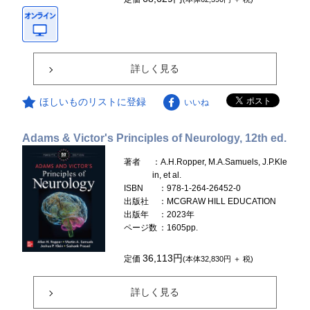
詳しく見る
ほしいものリストに登録
いいね
Adams & Victor's Principles of Neurology, 12th ed.
著者
：A.H.Ropper, M.A.Samuels, J.P.Kle
in, et al.
ISBN
：978-1-264-26452-0
出版社
：MCGRAW HILL EDUCATION
出版年
：2023年
ページ数
：1605pp.
36,113円
定価
(本体32,830円 ＋ 税)
詳しく見る