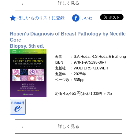
詳しく見る
ほしいものリストに登録
いいね
Rosen's Diagnosis of Breast Pathology by Needle
Core
Biopsy, 5th ed.
著者
：S.A.Hoda, R.S.Hoda & E.Zhong
ISBN
：978-1-975198-36-7
出版社
：WOLTERS KLUWER
出版年
：2025年
ページ数
：535pp.
45,463円
定価
(本体41,330円 ＋ 税)
詳しく見る