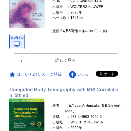
ISBN
：978-1-4963-8614-4
出版社
：WOLTERS KLUWER
出版年
：2020年
ページ数
：1647pp.
24,530円
定価
(本体22,300円 ＋ 税)
詳しく見る
ほしいものリストに登録
いいね
Computed Body Tomography with MRI Correlatio
n, 5th ed.
著者
：E.Y.Lee, A.Hunsaker & B.Siewert
(eds.)
ISBN
：978-1-4963-7049-5
出版社
：WOLTERS KLUWER
出版年
：2020年