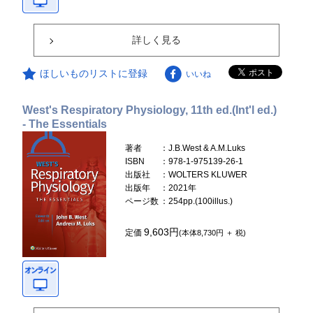
詳しく見る
ほしいものリストに登録
いいね
West's Respiratory Physiology, 11th ed.(Int'l ed.)
- The Essentials
著者
：J.B.West & A.M.Luks
ISBN
：978-1-975139-26-1
出版社
：WOLTERS KLUWER
出版年
：2021年
ページ数
：254pp.(100illus.)
9,603円
定価
(本体8,730円 ＋ 税)