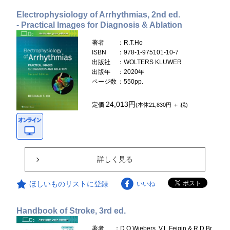
Electrophysiology of Arrhythmias, 2nd ed.
- Practical Images for Diagnosis & Ablation
著者
：R.T.Ho
ISBN
：978-1-975101-10-7
出版社
：WOLTERS KLUWER
出版年
：2020年
ページ数
：550pp.
24,013円
定価
(本体21,830円 ＋ 税)
詳しく見る
ほしいものリストに登録
いいね
Handbook of Stroke, 3rd ed.
著者
：D.O.Wiebers, V.L.Feigin & R.D.Br