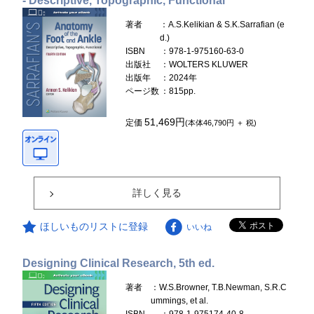
- Descriptive, Topographic, Functional
著者
：A.S.Kelikian & S.K.Sarrafian (e
d.)
ISBN
：978-1-975160-63-0
出版社
：WOLTERS KLUWER
出版年
：2024年
ページ数
：815pp.
51,469円
定価
(本体46,790円 ＋ 税)
詳しく見る
ほしいものリストに登録
いいね
Designing Clinical Research, 5th ed.
著者
：W.S.Browner, T.B.Newman, S.R.C
ummings, et al.