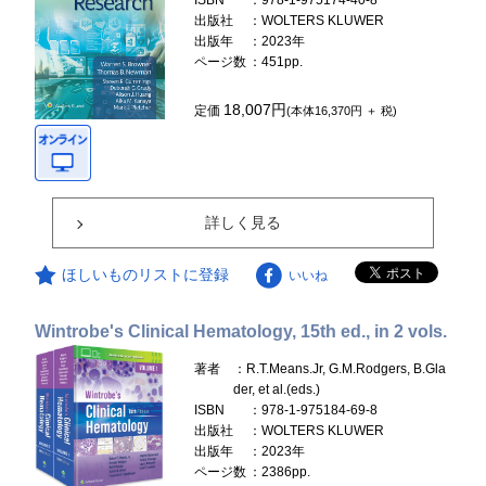
ISBN
：978-1-975174-40-8
出版社
：WOLTERS KLUWER
出版年
：2023年
ページ数
：451pp.
18,007円
定価
(本体16,370円 ＋ 税)
詳しく見る
ほしいものリストに登録
いいね
Wintrobe's Clinical Hematology, 15th ed., in 2 vols.
著者
：R.T.Means.Jr, G.M.Rodgers, B.Gla
der, et al.(eds.)
ISBN
：978-1-975184-69-8
出版社
：WOLTERS KLUWER
出版年
：2023年
ページ数
：2386pp.