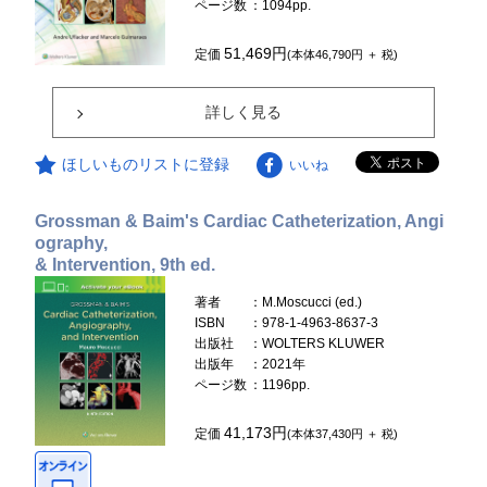
ページ数
：1094pp.
51,469円
定価
(本体46,790円 ＋ 税)
詳しく見る
ほしいものリストに登録
いいね
Grossman & Baim's Cardiac Catheterization, Angi
ography,
& Intervention, 9th ed.
著者
：M.Moscucci (ed.)
ISBN
：978-1-4963-8637-3
出版社
：WOLTERS KLUWER
出版年
：2021年
ページ数
：1196pp.
41,173円
定価
(本体37,430円 ＋ 税)