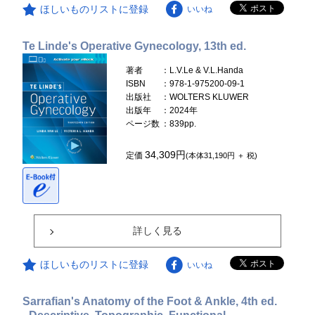
ほしいものリストに登録
いいね
Te Linde's Operative Gynecology, 13th ed.
著者
：L.V.Le & V.L.Handa
ISBN
：978-1-975200-09-1
出版社
：WOLTERS KLUWER
出版年
：2024年
ページ数
：839pp.
34,309円
定価
(本体31,190円 ＋ 税)
詳しく見る
ほしいものリストに登録
いいね
Sarrafian's Anatomy of the Foot & Ankle, 4th ed.