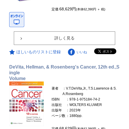
68,629円
定価
(本体62,390円 ＋ 税)
詳しく見る
ほしいものリストに登録
いいね
DeVita, Hellman, & Rosenberg's Cancer, 12th ed.,S
ingle
Volume
著者
：V.T.DeVita,Jr., T.S.Lawrence & S.
A.Rosenberg
ISBN
：978-1-975184-74-2
出版社
：WOLTERS KLUWER
出版年
：2023年
ページ数
：1880pp.
68,629円
定価
(本体62,390円 ＋ 税)