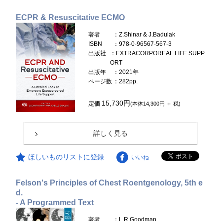
ECPR & Resuscitative ECMO
著者
：Z.Shinar & J.Badulak
ISBN
：978-0-96567-567-3
出版社
：EXTRACORPOREAL LIFE SUPP
ORT
出版年
：2021年
ページ数
：282pp.
15,730円
定価
(本体14,300円 ＋ 税)
詳しく見る
ほしいものリストに登録
いいね
Felson's Principles of Chest Roentgenology, 5th e
d.
- A Programmed Text
著者
：L.R.Goodman