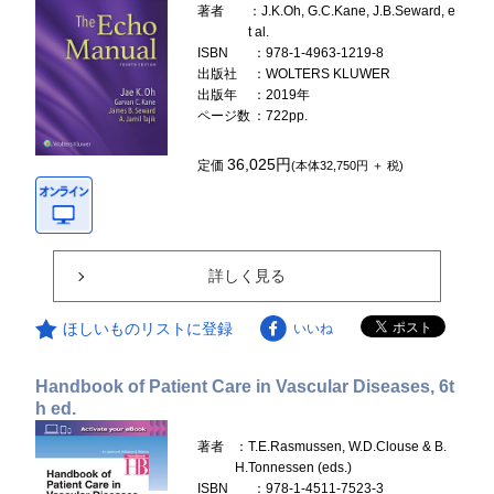
著者
：J.K.Oh, G.C.Kane, J.B.Seward, e
t al.
ISBN
：978-1-4963-1219-8
出版社
：WOLTERS KLUWER
出版年
：2019年
ページ数
：722pp.
36,025円
定価
(本体32,750円 ＋ 税)
詳しく見る
ほしいものリストに登録
いいね
Handbook of Patient Care in Vascular Diseases, 6t
h ed.
著者
：T.E.Rasmussen, W.D.Clouse & B.
H.Tonnessen (eds.)
ISBN
：978-1-4511-7523-3