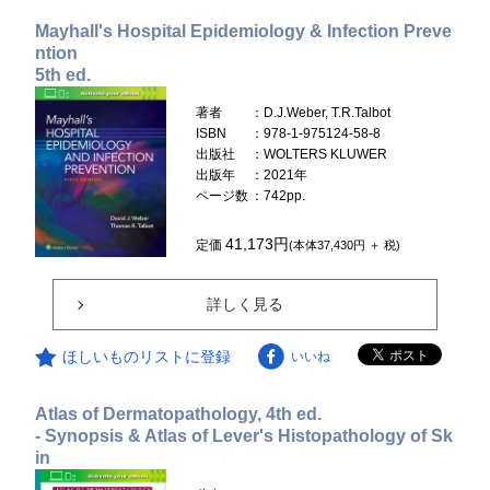
Mayhall's Hospital Epidemiology & Infection Preve
ntion
5th ed.
著者
：D.J.Weber, T.R.Talbot
ISBN
：978-1-975124-58-8
出版社
：WOLTERS KLUWER
出版年
：2021年
ページ数
：742pp.
41,173円
定価
(本体37,430円 ＋ 税)
詳しく見る
ほしいものリストに登録
いいね
Atlas of Dermatopathology, 4th ed.
- Synopsis & Atlas of Lever's Histopathology of Sk
in