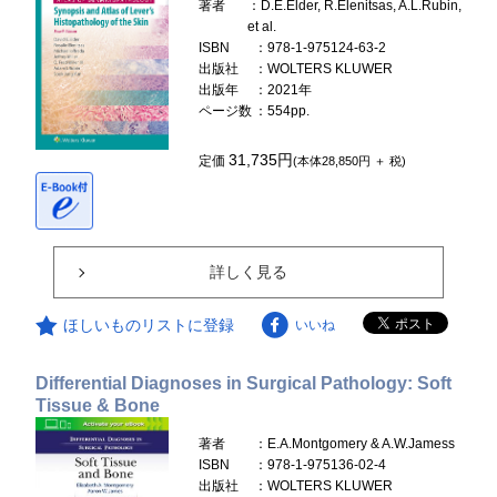
著者
：D.E.Elder, R.Elenitsas, A.L.Rubin,
et al.
ISBN
：978-1-975124-63-2
出版社
：WOLTERS KLUWER
出版年
：2021年
ページ数
：554pp.
31,735円
定価
(本体28,850円 ＋ 税)
詳しく見る
ほしいものリストに登録
いいね
Differential Diagnoses in Surgical Pathology: Soft
Tissue & Bone
著者
：E.A.Montgomery & A.W.Jamess
ISBN
：978-1-975136-02-4
出版社
：WOLTERS KLUWER