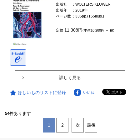
出版社
：WOLTERS KLUWER
出版年
：2019年
ページ数
：336pp.(155illus.)
11,308円
定価
(本体10,280円 ＋ 税)
詳しく見る
ほしいものリストに登録
いいね
あります
54件
1
2
次
最後