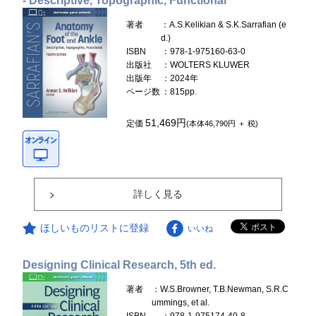
- Descriptive, Topographic, Functional
著者
：A.S.Kelikian & S.K.Sarrafian (e
d.)
ISBN
：978-1-975160-63-0
出版社
：WOLTERS KLUWER
出版年
：2024年
ページ数
：815pp.
51,469円
定価
(本体46,790円 ＋ 税)
詳しく見る
ほしいものリストに登録
いいね
Designing Clinical Research, 5th ed.
著者
：W.S.Browner, T.B.Newman, S.R.C
ummings, et al.