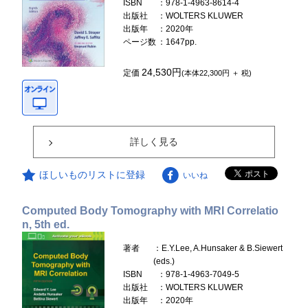
ISBN
：978-1-4963-8614-4
出版社
：WOLTERS KLUWER
出版年
：2020年
ページ数
：1647pp.
24,530円
定価
(本体22,300円 ＋ 税)
詳しく見る
ほしいものリストに登録
いいね
Computed Body Tomography with MRI Correlatio
n, 5th ed.
著者
：E.Y.Lee, A.Hunsaker & B.Siewert
(eds.)
ISBN
：978-1-4963-7049-5
出版社
：WOLTERS KLUWER
出版年
：2020年