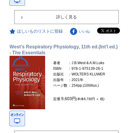
詳しく見る
ほしいものリストに登録
いいね
West's Respiratory Physiology, 11th ed.(Int'l ed.)
- The Essentials
著者
：J.B.West & A.M.Luks
ISBN
：978-1-975139-26-1
出版社
：WOLTERS KLUWER
出版年
：2021年
ページ数
：254pp.(100illus.)
9,603円
定価
(本体8,730円 ＋ 税)