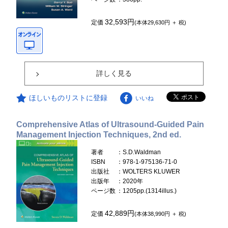
32,593円
定価
(本体29,630円 ＋ 税)
詳しく見る
ほしいものリストに登録
いいね
Comprehensive Atlas of Ultrasound-Guided Pain
Management Injection Techniques, 2nd ed.
著者
：S.D.Waldman
ISBN
：978-1-975136-71-0
出版社
：WOLTERS KLUWER
出版年
：2020年
ページ数
：1205pp.(1314illus.)
42,889円
定価
(本体38,990円 ＋ 税)