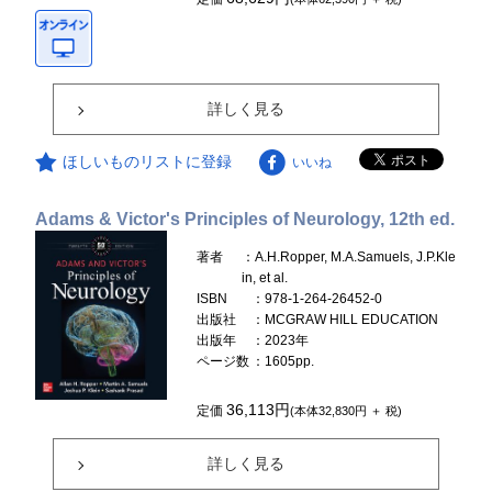
詳しく見る
ほしいものリストに登録
いいね
Adams & Victor's Principles of Neurology, 12th ed.
著者
：A.H.Ropper, M.A.Samuels, J.P.Kle
in, et al.
ISBN
：978-1-264-26452-0
出版社
：MCGRAW HILL EDUCATION
出版年
：2023年
ページ数
：1605pp.
36,113円
定価
(本体32,830円 ＋ 税)
詳しく見る