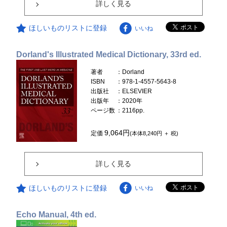
詳しく見る
ほしいものリストに登録
いいね
Dorland's Illustrated Medical Dictionary, 33rd ed.
著者
：Dorland
ISBN
：978-1-4557-5643-8
出版社
：ELSEVIER
出版年
：2020年
ページ数
：2116pp.
9,064円
定価
(本体8,240円 ＋ 税)
詳しく見る
ほしいものリストに登録
いいね
Echo Manual, 4th ed.