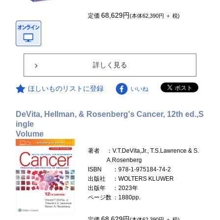
68,629円
定価
(本体62,390円 ＋ 税)
詳しく見る
ほしいものリストに登録
いいね
DeVita, Hellman, & Rosenberg's Cancer, 12th ed.,S
ingle
Volume
著者
：V.T.DeVita,Jr., T.S.Lawrence & S.
A.Rosenberg
ISBN
：978-1-975184-74-2
出版社
：WOLTERS KLUWER
出版年
：2023年
ページ数
：1880pp.
68,629円
定価
(本体62,390円 ＋ 税)