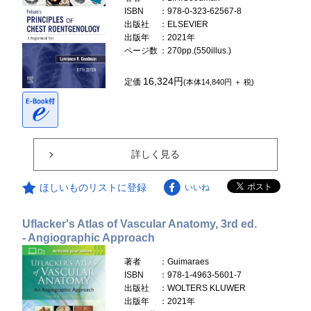
ISBN
：978-0-323-62567-8
出版社
：ELSEVIER
出版年
：2021年
ページ数
：270pp.(550illus.)
16,324円
定価
(本体14,840円 ＋ 税)
詳しく見る
ほしいものリストに登録
いいね
Uflacker's Atlas of Vascular Anatomy, 3rd ed.
- Angiographic Approach
著者
：Guimaraes
ISBN
：978-1-4963-5601-7
出版社
：WOLTERS KLUWER
出版年
：2021年