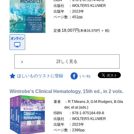
ISBN
：978-1-975174-40-8
出版社
：WOLTERS KLUWER
出版年
：2023年
ページ数
：451pp.
18,007円
定価
(本体16,370円 ＋ 税)
詳しく見る
ほしいものリストに登録
いいね
Wintrobe's Clinical Hematology, 15th ed., in 2 vols.
著者
：R.T.Means.Jr, G.M.Rodgers, B.Gla
der, et al.(eds.)
ISBN
：978-1-975184-69-8
出版社
：WOLTERS KLUWER
出版年
：2023年
ページ数
：2386pp.