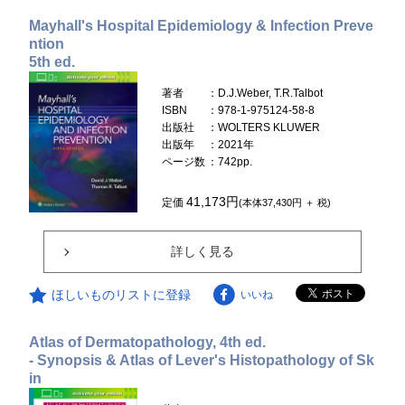
Mayhall's Hospital Epidemiology & Infection Preve
ntion
5th ed.
著者
：D.J.Weber, T.R.Talbot
ISBN
：978-1-975124-58-8
出版社
：WOLTERS KLUWER
出版年
：2021年
ページ数
：742pp.
41,173円
定価
(本体37,430円 ＋ 税)
詳しく見る
ほしいものリストに登録
いいね
Atlas of Dermatopathology, 4th ed.
- Synopsis & Atlas of Lever's Histopathology of Sk
in