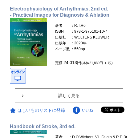
Electrophysiology of Arrhythmias, 2nd ed.
- Practical Images for Diagnosis & Ablation
著者
：R.T.Ho
ISBN
：978-1-975101-10-7
出版社
：WOLTERS KLUWER
出版年
：2020年
ページ数
：550pp.
24,013円
定価
(本体21,830円 ＋ 税)
詳しく見る
ほしいものリストに登録
いいね
Handbook of Stroke, 3rd ed.
著者
：D.O.Wiebers, V.L.Feigin & R.D.Br