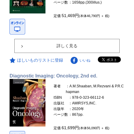
ページ数
：1658pp.(300illus.)
51,469円
定価
(本体46,790円 ＋ 税)
詳しく見る
ほしいものリストに登録
いいね
Diagnostic Imaging: Oncology, 2nd ed.
著者
：A.M.Shaaban, M.Rezvani & P.R.C
hapman
ISBN
：978-0-323-66112-6
出版社
：AMIRSYS,INC.
出版年
：2020年
ページ数
：867pp.
61,699円
定価
(本体56,090円 ＋ 税)