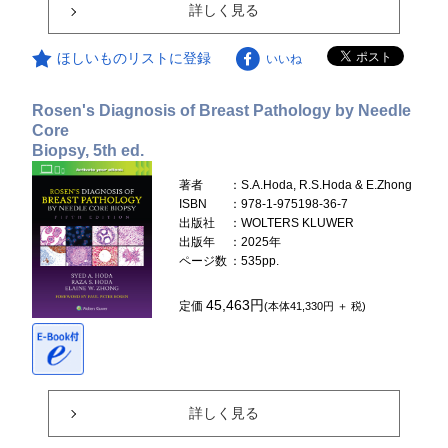
詳しく見る
ほしいものリストに登録
いいね
Rosen's Diagnosis of Breast Pathology by Needle
Core
Biopsy, 5th ed.
著者
：S.A.Hoda, R.S.Hoda & E.Zhong
ISBN
：978-1-975198-36-7
出版社
：WOLTERS KLUWER
出版年
：2025年
ページ数
：535pp.
45,463円
定価
(本体41,330円 ＋ 税)
詳しく見る