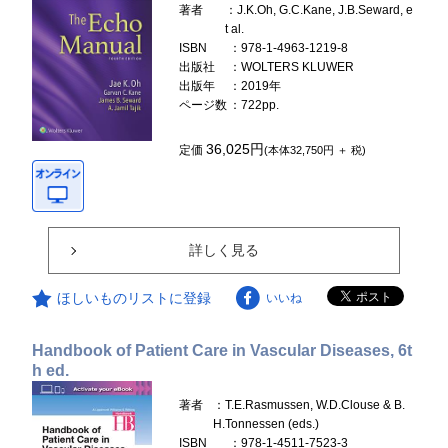
著者
：J.K.Oh, G.C.Kane, J.B.Seward, e
t al.
ISBN
：978-1-4963-1219-8
出版社
：WOLTERS KLUWER
出版年
：2019年
ページ数
：722pp.
36,025円
定価
(本体32,750円 ＋ 税)
詳しく見る
ほしいものリストに登録
いいね
Handbook of Patient Care in Vascular Diseases, 6t
h ed.
著者
：T.E.Rasmussen, W.D.Clouse & B.
H.Tonnessen (eds.)
ISBN
：978-1-4511-7523-3