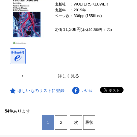
出版社
：WOLTERS KLUWER
出版年
：2019年
ページ数
：336pp.(155illus.)
11,308円
定価
(本体10,280円 ＋ 税)
詳しく見る
ほしいものリストに登録
いいね
あります
54件
1
2
次
最後