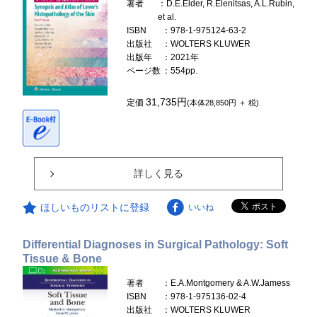
著者
：D.E.Elder, R.Elenitsas, A.L.Rubin,
et al.
ISBN
：978-1-975124-63-2
出版社
：WOLTERS KLUWER
出版年
：2021年
ページ数
：554pp.
31,735円
定価
(本体28,850円 ＋ 税)
詳しく見る
ほしいものリストに登録
いいね
Differential Diagnoses in Surgical Pathology: Soft
Tissue & Bone
著者
：E.A.Montgomery & A.W.Jamess
ISBN
：978-1-975136-02-4
出版社
：WOLTERS KLUWER