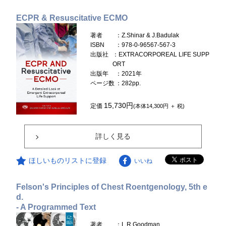
ECPR & Resuscitative ECMO
著者
：Z.Shinar & J.Badulak
ISBN
：978-0-96567-567-3
出版社
：EXTRACORPOREAL LIFE SUPP
ORT
出版年
：2021年
ページ数
：282pp.
15,730円
定価
(本体14,300円 ＋ 税)
詳しく見る
ほしいものリストに登録
いいね
Felson's Principles of Chest Roentgenology, 5th e
d.
- A Programmed Text
著者
：L.R.Goodman