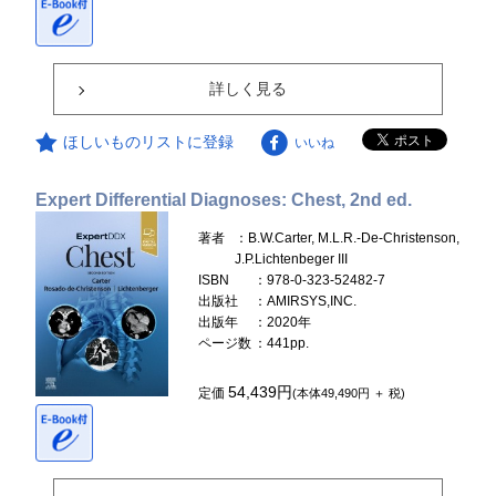
詳しく見る
ほしいものリストに登録
いいね
Expert Differential Diagnoses: Chest, 2nd ed.
著者
：B.W.Carter, M.L.R.-De-Christenson,
J.P.Lichtenbeger III
ISBN
：978-0-323-52482-7
出版社
：AMIRSYS,INC.
出版年
：2020年
ページ数
：441pp.
54,439円
定価
(本体49,490円 ＋ 税)