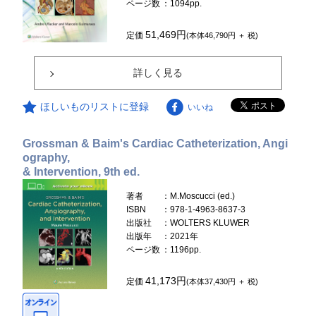
ページ数
：1094pp.
51,469円
定価
(本体46,790円 ＋ 税)
詳しく見る
ほしいものリストに登録
いいね
Grossman & Baim's Cardiac Catheterization, Angi
ography,
& Intervention, 9th ed.
著者
：M.Moscucci (ed.)
ISBN
：978-1-4963-8637-3
出版社
：WOLTERS KLUWER
出版年
：2021年
ページ数
：1196pp.
41,173円
定価
(本体37,430円 ＋ 税)