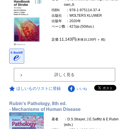
own,Jr.
ISBN
：978-1-975114-37-4
出版社
：WOLTERS KLUWER
出版年
：2020年
ページ数
：427pp.(50illus.)
11,143円
定価
(本体10,130円 ＋ 税)
詳しく見る
ほしいものリストに登録
いいね
Rubin's Pathology, 8th ed.
- Mechanisms of Human Disease
著者
：D.S.Strayer, J.E.Saffitz & E.Rubin
(eds.)