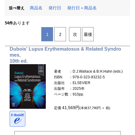
商品名
発行日
発行日＋商品名
並べ替え
あります
54件
1
2
次
最後
Dubois' Lupus Erythematosus & Related Syndro
mes,
10th ed.
著者
：D.J.Wallace & B.H.Hahn (eds.)
ISBN
：978-0-323-93232-5
出版社
：ELSEVIER
出版年
：2025年
ページ数
：910pp.
41,569円
定価
(本体37,790円 ＋ 税)