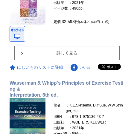
出版年
：2021年
ページ数
：490pp.
32,593円
定価
(本体29,630円 ＋ 税)
詳しく見る
ほしいものリストに登録
いいね
Wasserman & Whipp's Principles of Exercise Testi
ng &
Interpretation, 6th ed.
著者
：K.E.Sietsema, D.Y.Sue, W.W.Strin
ger, et al.
ISBN
：978-1-975136-43-7
出版社
：WOLTERS KLUWER
出版年
：2021年
ページ数
：586pp.