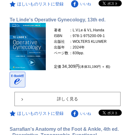
ほしいものリストに登録
いいね
Te Linde's Operative Gynecology, 13th ed.
著者
：L.V.Le & V.L.Handa
ISBN
：978-1-975200-09-1
出版社
：WOLTERS KLUWER
出版年
：2024年
ページ数
：839pp.
34,309円
定価
(本体31,190円 ＋ 税)
詳しく見る
ほしいものリストに登録
いいね
Sarrafian's Anatomy of the Foot & Ankle, 4th ed.