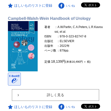
ほしいものリストに登録
いいね
Campbell-Walsh-Wein Handbook of Urology
著者
：A.W.Partin, C.A.Peters, L.R.Kavou
ssi, et al.
ISBN
：978-0-323-82747-8
出版社
：ELSEVIER
出版年
：2022年
ページ数
：879pp.
18,139円
定価
(本体16,490円 ＋ 税)
詳しく見る
ほしいものリストに登録
いいね