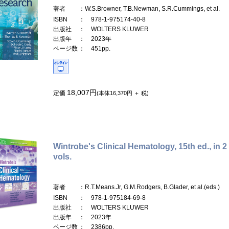
著者
：W.S.Browner, T.B.Newman, S.R.Cummings, et al.
ISBN
： 978-1-975174-40-8
出版社
： WOLTERS KLUWER
出版年
： 2023年
ページ数
： 451pp.
18,007円
定価
(本体16,370円 ＋ 税)
Wintrobe's Clinical Hematology, 15th ed., in 2
vols.
著者
：R.T.Means.Jr, G.M.Rodgers, B.Glader, et al.(eds.)
ISBN
： 978-1-975184-69-8
出版社
： WOLTERS KLUWER
出版年
： 2023年
ページ数
： 2386pp.