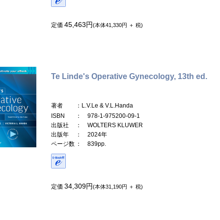
45,463円
定価
(本体41,330円 ＋ 税)
Te Linde's Operative Gynecology, 13th ed.
著者
：L.V.Le & V.L.Handa
ISBN
： 978-1-975200-09-1
出版社
： WOLTERS KLUWER
出版年
： 2024年
ページ数
： 839pp.
34,309円
定価
(本体31,190円 ＋ 税)