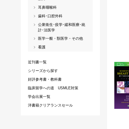
耳鼻咽喉科
歯科･口腔外科
公衆衛生･疫学･緩和医療･統
計･法医学
医学一般・獣医学・その他
看護
近刊書一覧
シリーズから探す
好評参考書・教科書
臨床留学への道 USMLE対策
学会出展一覧
洋書籍クリアランスセール