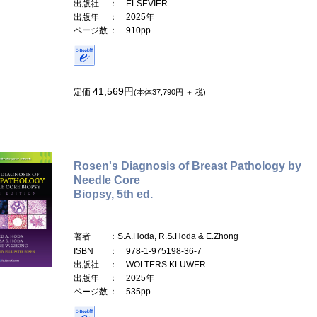
出版社
： ELSEVIER
出版年
： 2025年
ページ数
： 910pp.
41,569円
定価
(本体37,790円 ＋ 税)
Rosen's Diagnosis of Breast Pathology by
Needle Core
Biopsy, 5th ed.
著者
：S.A.Hoda, R.S.Hoda & E.Zhong
ISBN
： 978-1-975198-36-7
出版社
： WOLTERS KLUWER
出版年
： 2025年
ページ数
： 535pp.