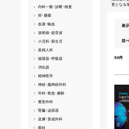
更となる
内科一般･診断･検査
癌･腫瘍
血液･輸血
表
放射線･超音波
並
小児科･新生児
産婦人科
54
件
循環器･呼吸器
消化器
精神医学
神経･脳神経外科
外科･救急･麻酔
整形外科
腎臓･泌尿器
皮膚･形成外科
眼科