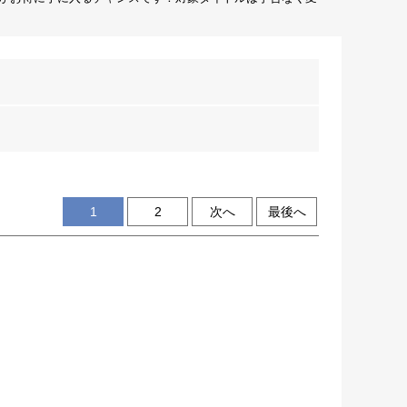
1
2
次へ
最後へ