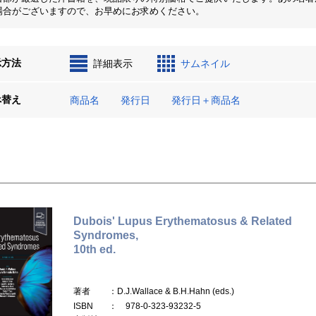
場合がございますので、お早めにお求めください。
示方法
詳細表示
サムネイル
べ替え
商品名
発行日
発行日＋商品名
Dubois' Lupus Erythematosus & Related
Syndromes,
10th ed.
著者
：D.J.Wallace & B.H.Hahn (eds.)
ISBN
： 978-0-323-93232-5