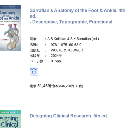
Sarrafian's Anatomy of the Foot & Ankle, 4th
ed.
- Descriptive, Topographic, Functional
著者
：A.S.Kelikian & S.K.Sarrafian (ed.)
ISBN
： 978-1-975160-63-0
出版社
： WOLTERS KLUWER
出版年
： 2024年
ページ数
： 815pp.
51,469円
定価
(本体46,790円 ＋ 税)
Designing Clinical Research, 5th ed.