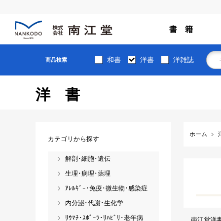
書 籍
和書
洋書
洋雑誌
商品検索
洋書
ホーム
カテゴリから探す
解剖･細胞･遺伝
生理･病理･薬理
ｱﾚﾙｷﾞｰ･免疫･微生物･感染症
内分泌･代謝･生化学
ﾘｳﾏﾁ･ｽﾎﾟｰﾂ･ﾘﾊﾋﾞﾘ･老年病
南江堂洋