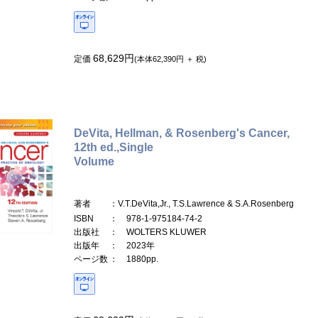
68,629円
定価
(本体62,390円 ＋ 税)
DeVita, Hellman, & Rosenberg's Cancer,
12th ed.,Single
Volume
著者
：V.T.DeVita,Jr., T.S.Lawrence & S.A.Rosenberg
ISBN
： 978-1-975184-74-2
出版社
： WOLTERS KLUWER
出版年
： 2023年
ページ数
： 1880pp.