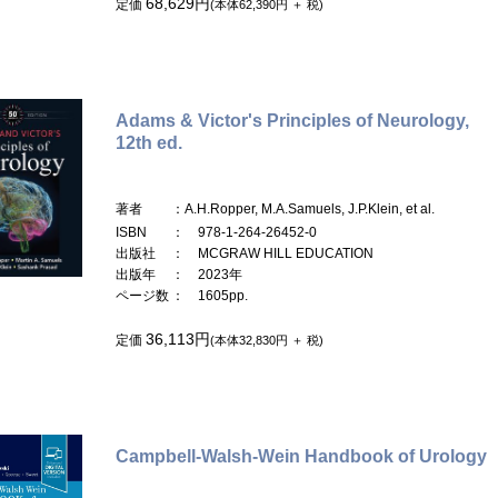
68,629円
定価
(本体62,390円 ＋ 税)
Adams & Victor's Principles of Neurology,
12th ed.
著者
：A.H.Ropper, M.A.Samuels, J.P.Klein, et al.
ISBN
： 978-1-264-26452-0
出版社
： MCGRAW HILL EDUCATION
出版年
： 2023年
ページ数
： 1605pp.
36,113円
定価
(本体32,830円 ＋ 税)
Campbell-Walsh-Wein Handbook of Urology