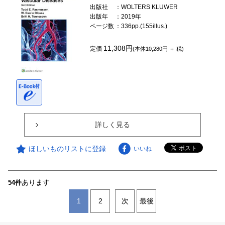
出版社
：WOLTERS KLUWER
出版年
：2019年
ページ数
：336pp.(155illus.)
11,308円
定価
(本体10,280円 ＋ 税)
詳しく見る
ほしいものリストに登録
いいね
あります
54件
1
2
次
最後