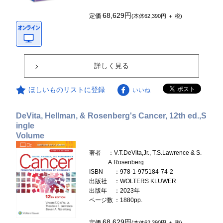
68,629円
定価
(本体62,390円 ＋ 税)
詳しく見る
ほしいものリストに登録
いいね
DeVita, Hellman, & Rosenberg's Cancer, 12th ed.,S
ingle
Volume
著者
：V.T.DeVita,Jr., T.S.Lawrence & S.
A.Rosenberg
ISBN
：978-1-975184-74-2
出版社
：WOLTERS KLUWER
出版年
：2023年
ページ数
：1880pp.
68,629円
定価
(本体62,390円 ＋ 税)