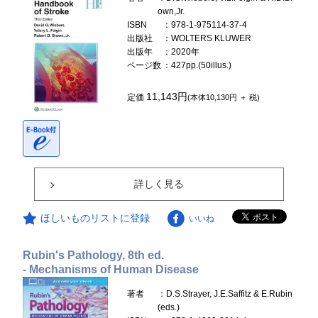
own,Jr.
ISBN
：978-1-975114-37-4
出版社
：WOLTERS KLUWER
出版年
：2020年
ページ数
：427pp.(50illus.)
11,143円
定価
(本体10,130円 ＋ 税)
詳しく見る
ほしいものリストに登録
いいね
Rubin's Pathology, 8th ed.
- Mechanisms of Human Disease
著者
：D.S.Strayer, J.E.Saffitz & E.Rubin
(eds.)