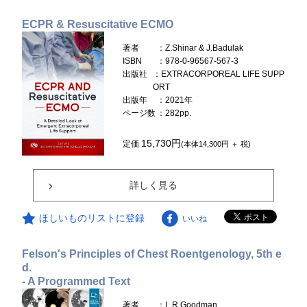
ECPR & Resuscitative ECMO
著者
：Z.Shinar & J.Badulak
ISBN
：978-0-96567-567-3
出版社
：EXTRACORPOREAL LIFE SUPP
ORT
出版年
：2021年
ページ数
：282pp.
15,730円
定価
(本体14,300円 ＋ 税)
詳しく見る
ほしいものリストに登録
いいね
Felson's Principles of Chest Roentgenology, 5th e
d.
- A Programmed Text
著者
：L.R.Goodman