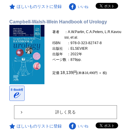
ほしいものリストに登録
いいね
Campbell-Walsh-Wein Handbook of Urology
著者
：A.W.Partin, C.A.Peters, L.R.Kavou
ssi, et al.
ISBN
：978-0-323-82747-8
出版社
：ELSEVIER
出版年
：2022年
ページ数
：879pp.
18,139円
定価
(本体16,490円 ＋ 税)
詳しく見る
ほしいものリストに登録
いいね