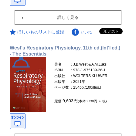
詳しく見る
ほしいものリストに登録
いいね
West's Respiratory Physiology, 11th ed.(Int'l ed.)
- The Essentials
著者
：J.B.West & A.M.Luks
ISBN
：978-1-975139-26-1
出版社
：WOLTERS KLUWER
出版年
：2021年
ページ数
：254pp.(100illus.)
9,603円
定価
(本体8,730円 ＋ 税)