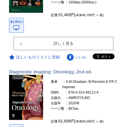
ページ数
：1658pp.(300illus.)
51,469円
定価
(本体46,790円 ＋ 税)
詳しく見る
ほしいものリストに登録
いいね
Diagnostic Imaging: Oncology, 2nd ed.
著者
：A.M.Shaaban, M.Rezvani & P.R.C
hapman
ISBN
：978-0-323-66112-6
出版社
：AMIRSYS,INC.
出版年
：2020年
ページ数
：867pp.
61,699円
定価
(本体56,090円 ＋ 税)