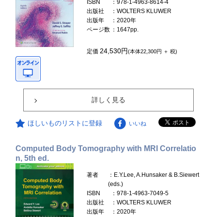
ISBN
：978-1-4963-8614-4
出版社
：WOLTERS KLUWER
出版年
：2020年
ページ数
：1647pp.
24,530円
定価
(本体22,300円 ＋ 税)
詳しく見る
ほしいものリストに登録
いいね
Computed Body Tomography with MRI Correlatio
n, 5th ed.
著者
：E.Y.Lee, A.Hunsaker & B.Siewert
(eds.)
ISBN
：978-1-4963-7049-5
出版社
：WOLTERS KLUWER
出版年
：2020年