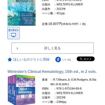
ISBN
：978-1-975174-40-8
出版社
：WOLTERS KLUWER
出版年
：2023年
ページ数
：451pp.
18,007円
定価
(本体16,370円 ＋ 税)
詳しく見る
ほしいものリストに登録
いいね
Wintrobe's Clinical Hematology, 15th ed., in 2 vols.
著者
：R.T.Means.Jr, G.M.Rodgers, B.Gla
der, et al.(eds.)
ISBN
：978-1-975184-69-8
出版社
：WOLTERS KLUWER
出版年
：2023年
ページ数
：2386pp.