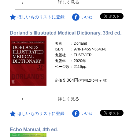
詳しく見る
ほしいものリストに登録
いいね
Dorland's Illustrated Medical Dictionary, 33rd ed.
著者
：Dorland
ISBN
：978-1-4557-5643-8
出版社
：ELSEVIER
出版年
：2020年
ページ数
：2116pp.
9,064円
定価
(本体8,240円 ＋ 税)
詳しく見る
ほしいものリストに登録
いいね
Echo Manual, 4th ed.