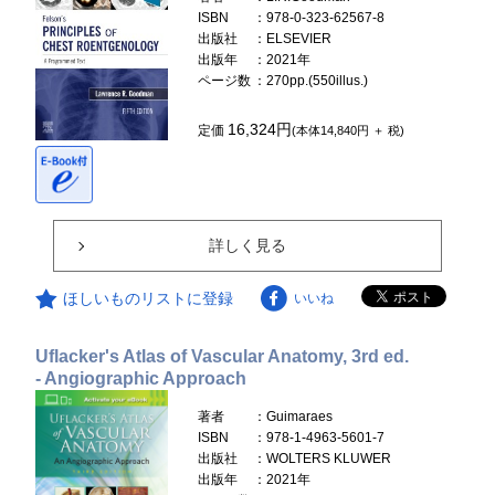
ISBN
：978-0-323-62567-8
出版社
：ELSEVIER
出版年
：2021年
ページ数
：270pp.(550illus.)
16,324円
定価
(本体14,840円 ＋ 税)
詳しく見る
ほしいものリストに登録
いいね
Uflacker's Atlas of Vascular Anatomy, 3rd ed.
- Angiographic Approach
著者
：Guimaraes
ISBN
：978-1-4963-5601-7
出版社
：WOLTERS KLUWER
出版年
：2021年