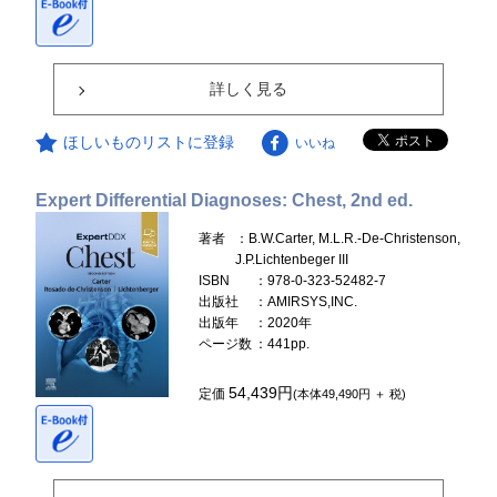
詳しく見る
ほしいものリストに登録
いいね
Expert Differential Diagnoses: Chest, 2nd ed.
著者
：B.W.Carter, M.L.R.-De-Christenson,
J.P.Lichtenbeger III
ISBN
：978-0-323-52482-7
出版社
：AMIRSYS,INC.
出版年
：2020年
ページ数
：441pp.
54,439円
定価
(本体49,490円 ＋ 税)