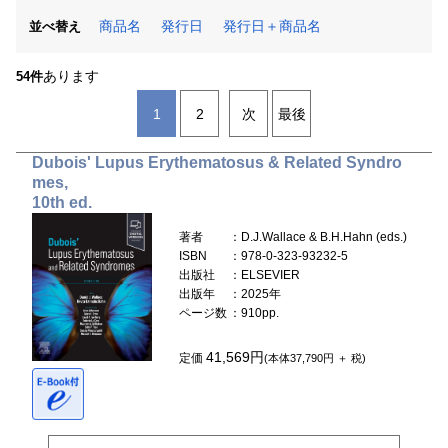
商品名
発行日
発行日＋商品名
並べ替え
あります
54件
1
2
次
最後
Dubois' Lupus Erythematosus & Related Syndro
mes,
10th ed.
著者
：D.J.Wallace & B.H.Hahn (eds.)
ISBN
：978-0-323-93232-5
出版社
：ELSEVIER
出版年
：2025年
ページ数
：910pp.
41,569円
定価
(本体37,790円 ＋ 税)