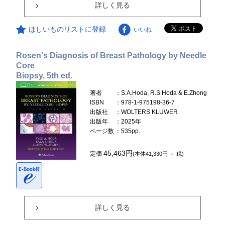
詳しく見る
ほしいものリストに登録
いいね
Rosen's Diagnosis of Breast Pathology by Needle
Core
Biopsy, 5th ed.
著者
：S.A.Hoda, R.S.Hoda & E.Zhong
ISBN
：978-1-975198-36-7
出版社
：WOLTERS KLUWER
出版年
：2025年
ページ数
：535pp.
45,463円
定価
(本体41,330円 ＋ 税)
詳しく見る