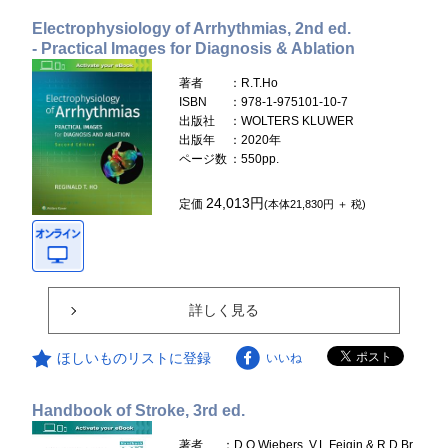
Electrophysiology of Arrhythmias, 2nd ed.
- Practical Images for Diagnosis & Ablation
著者
：R.T.Ho
ISBN
：978-1-975101-10-7
出版社
：WOLTERS KLUWER
出版年
：2020年
ページ数
：550pp.
24,013円
定価
(本体21,830円 ＋ 税)
詳しく見る
ほしいものリストに登録
いいね
Handbook of Stroke, 3rd ed.
著者
：D.O.Wiebers, V.L.Feigin & R.D.Br