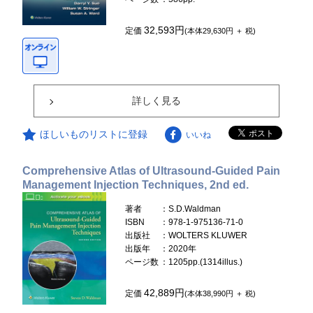
32,593円
定価
(本体29,630円 ＋ 税)
詳しく見る
ほしいものリストに登録
いいね
Comprehensive Atlas of Ultrasound-Guided Pain
Management Injection Techniques, 2nd ed.
著者
：S.D.Waldman
ISBN
：978-1-975136-71-0
出版社
：WOLTERS KLUWER
出版年
：2020年
ページ数
：1205pp.(1314illus.)
42,889円
定価
(本体38,990円 ＋ 税)