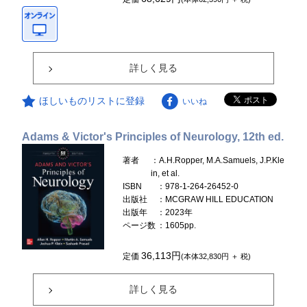
詳しく見る
ほしいものリストに登録
いいね
Adams & Victor's Principles of Neurology, 12th ed.
著者
：A.H.Ropper, M.A.Samuels, J.P.Kle
in, et al.
ISBN
：978-1-264-26452-0
出版社
：MCGRAW HILL EDUCATION
出版年
：2023年
ページ数
：1605pp.
36,113円
定価
(本体32,830円 ＋ 税)
詳しく見る