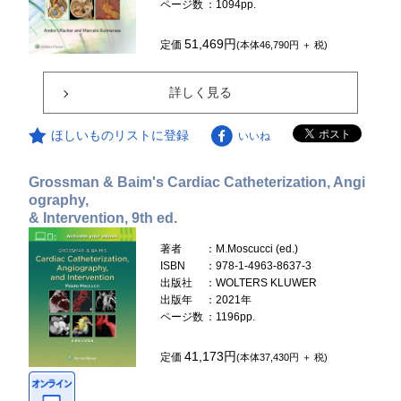
ページ数
：1094pp.
51,469円
定価
(本体46,790円 ＋ 税)
詳しく見る
ほしいものリストに登録
いいね
Grossman & Baim's Cardiac Catheterization, Angi
ography,
& Intervention, 9th ed.
著者
：M.Moscucci (ed.)
ISBN
：978-1-4963-8637-3
出版社
：WOLTERS KLUWER
出版年
：2021年
ページ数
：1196pp.
41,173円
定価
(本体37,430円 ＋ 税)