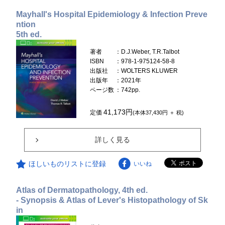
Mayhall's Hospital Epidemiology & Infection Preve
ntion
5th ed.
著者
：D.J.Weber, T.R.Talbot
ISBN
：978-1-975124-58-8
出版社
：WOLTERS KLUWER
出版年
：2021年
ページ数
：742pp.
41,173円
定価
(本体37,430円 ＋ 税)
詳しく見る
ほしいものリストに登録
いいね
Atlas of Dermatopathology, 4th ed.
- Synopsis & Atlas of Lever's Histopathology of Sk
in