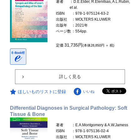
著者
：D.E.Elder, R.Elenitsas, A.L.Rubin,
et al.
ISBN
：978-1-975124-63-2
出版社
：WOLTERS KLUWER
出版年
：2021年
ページ数
：554pp.
31,735円
定価
(本体28,850円 ＋ 税)
詳しく見る
ほしいものリストに登録
いいね
Differential Diagnoses in Surgical Pathology: Soft
Tissue & Bone
著者
：E.A.Montgomery & A.W.Jamess
ISBN
：978-1-975136-02-4
出版社
：WOLTERS KLUWER