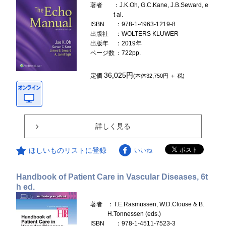
著者
：J.K.Oh, G.C.Kane, J.B.Seward, e
t al.
ISBN
：978-1-4963-1219-8
出版社
：WOLTERS KLUWER
出版年
：2019年
ページ数
：722pp.
36,025円
定価
(本体32,750円 ＋ 税)
詳しく見る
ほしいものリストに登録
いいね
Handbook of Patient Care in Vascular Diseases, 6t
h ed.
著者
：T.E.Rasmussen, W.D.Clouse & B.
H.Tonnessen (eds.)
ISBN
：978-1-4511-7523-3