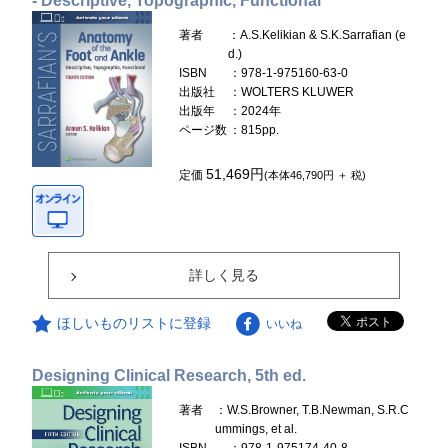
- Descriptive, Topographic, Functional
著者
：A.S.Kelikian & S.K.Sarrafian (e
d.)
ISBN
：978-1-975160-63-0
出版社
：WOLTERS KLUWER
出版年
：2024年
ページ数
：815pp.
51,469円
定価
(本体46,790円 ＋ 税)
詳しく見る
ほしいものリストに登録
いいね
Designing Clinical Research, 5th ed.
著者
：W.S.Browner, T.B.Newman, S.R.C
ummings, et al.