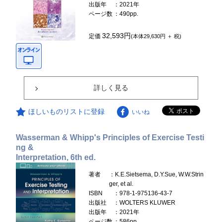
出版年
：2021年
ページ数
：490pp.
32,593円
定価
(本体29,630円 ＋ 税)
詳しく見る
ほしいものリストに登録
いいね
Wasserman & Whipp's Principles of Exercise Testi
ng &
Interpretation, 6th ed.
著者
：K.E.Sietsema, D.Y.Sue, W.W.Strin
ger, et al.
ISBN
：978-1-975136-43-7
出版社
：WOLTERS KLUWER
出版年
：2021年
ページ数
：586pp.