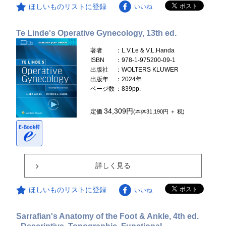
ほしいものリストに登録
いいね
Te Linde's Operative Gynecology, 13th ed.
著者
：L.V.Le & V.L.Handa
ISBN
：978-1-975200-09-1
出版社
：WOLTERS KLUWER
出版年
：2024年
ページ数
：839pp.
34,309円
定価
(本体31,190円 ＋ 税)
詳しく見る
ほしいものリストに登録
いいね
Sarrafian's Anatomy of the Foot & Ankle, 4th ed.