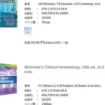
著者
：W.S.Browner, T.B.Newman, S.R.Cummings, et al.
ISBN
： 978-1-975174-40-8
出版社
： WOLTERS KLUWER
出版年
： 2023年
ページ数
： 451pp.
18,007円
定価
(本体16,370円 ＋ 税)
Wintrobe's Clinical Hematology, 15th ed., in 2
vols.
著者
：R.T.Means.Jr, G.M.Rodgers, B.Glader, et al.(eds.)
ISBN
： 978-1-975184-69-8
出版社
： WOLTERS KLUWER
出版年
： 2023年
ページ数
： 2386pp.