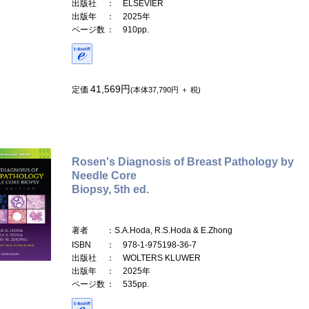
出版社
： ELSEVIER
出版年
： 2025年
ページ数
： 910pp.
41,569円
定価
(本体37,790円 ＋ 税)
Rosen's Diagnosis of Breast Pathology by
Needle Core
Biopsy, 5th ed.
著者
：S.A.Hoda, R.S.Hoda & E.Zhong
ISBN
： 978-1-975198-36-7
出版社
： WOLTERS KLUWER
出版年
： 2025年
ページ数
： 535pp.