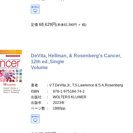
68,629円
定価
(本体62,390円 ＋ 税)
DeVita, Hellman, & Rosenberg's Cancer,
12th ed.,Single
Volume
著者
：V.T.DeVita,Jr., T.S.Lawrence & S.A.Rosenberg
ISBN
： 978-1-975184-74-2
出版社
： WOLTERS KLUWER
出版年
： 2023年
ページ数
： 1880pp.