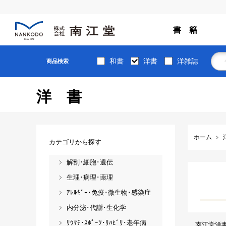
書 籍
和書
洋書
洋雑誌
商品検索
洋書
ホーム
カテゴリから探す
解剖･細胞･遺伝
生理･病理･薬理
ｱﾚﾙｷﾞｰ･免疫･微生物･感染症
内分泌･代謝･生化学
ﾘｳﾏﾁ･ｽﾎﾟｰﾂ･ﾘﾊﾋﾞﾘ･老年病
南江堂洋