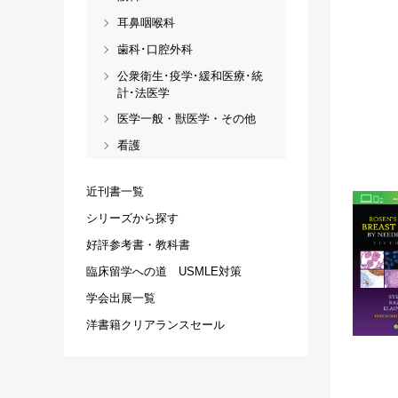
耳鼻咽喉科
歯科･口腔外科
公衆衛生･疫学･緩和医療･統
計･法医学
医学一般・獣医学・その他
看護
近刊書一覧
シリーズから探す
好評参考書・教科書
臨床留学への道 USMLE対策
学会出展一覧
洋書籍クリアランスセール