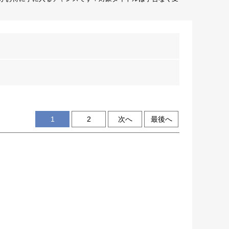
1
2
次へ
最後へ