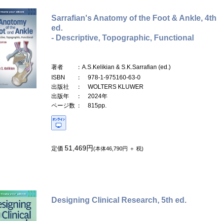
Sarrafian's Anatomy of the Foot & Ankle, 4th
ed.
- Descriptive, Topographic, Functional
著者
：A.S.Kelikian & S.K.Sarrafian (ed.)
ISBN
： 978-1-975160-63-0
出版社
： WOLTERS KLUWER
出版年
： 2024年
ページ数
： 815pp.
51,469円
定価
(本体46,790円 ＋ 税)
Designing Clinical Research, 5th ed.