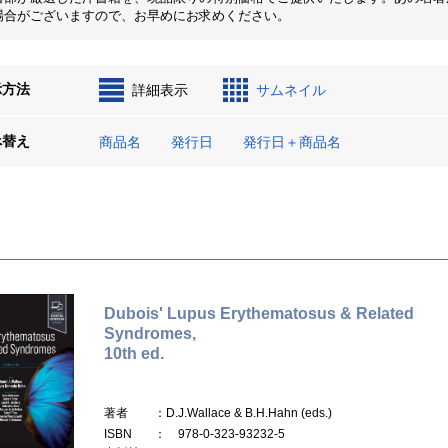
場合がございますので、お早めにお求めください。
示方法
詳細表示
サムネイル
べ替え
商品名
発行日
発行日＋商品名
Dubois' Lupus Erythematosus & Related
Syndromes,
10th ed.
著者
：D.J.Wallace & B.H.Hahn (eds.)
ISBN
： 978-0-323-93232-5