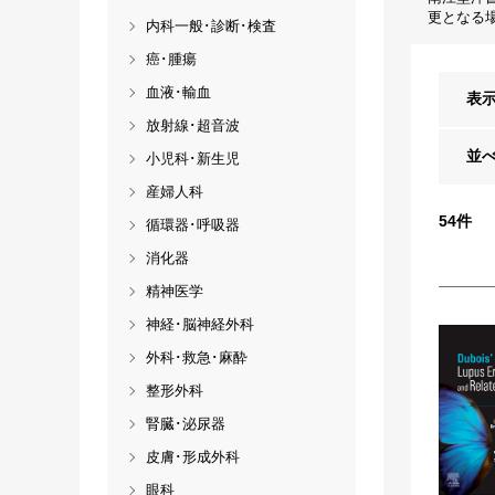
更となる
内科一般･診断･検査
癌･腫瘍
血液･輸血
表
放射線･超音波
並
小児科･新生児
産婦人科
54
件
循環器･呼吸器
消化器
精神医学
神経･脳神経外科
外科･救急･麻酔
整形外科
腎臓･泌尿器
皮膚･形成外科
眼科