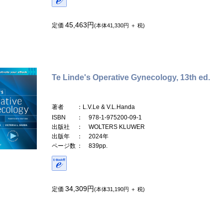
45,463円
定価
(本体41,330円 ＋ 税)
Te Linde's Operative Gynecology, 13th ed.
著者
：L.V.Le & V.L.Handa
ISBN
： 978-1-975200-09-1
出版社
： WOLTERS KLUWER
出版年
： 2024年
ページ数
： 839pp.
34,309円
定価
(本体31,190円 ＋ 税)