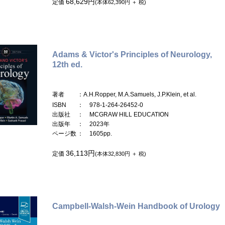
68,629円
定価
(本体62,390円 ＋ 税)
Adams & Victor's Principles of Neurology,
12th ed.
著者
：A.H.Ropper, M.A.Samuels, J.P.Klein, et al.
ISBN
： 978-1-264-26452-0
出版社
： MCGRAW HILL EDUCATION
出版年
： 2023年
ページ数
： 1605pp.
36,113円
定価
(本体32,830円 ＋ 税)
Campbell-Walsh-Wein Handbook of Urology