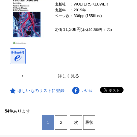
出版社
：WOLTERS KLUWER
出版年
：2019年
ページ数
：336pp.(155illus.)
11,308円
定価
(本体10,280円 ＋ 税)
詳しく見る
ほしいものリストに登録
いいね
あります
54件
1
2
次
最後