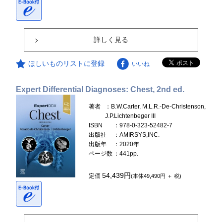
詳しく見る
ほしいものリストに登録
いいね
Expert Differential Diagnoses: Chest, 2nd ed.
著者
：B.W.Carter, M.L.R.-De-Christenson,
J.P.Lichtenbeger III
ISBN
：978-0-323-52482-7
出版社
：AMIRSYS,INC.
出版年
：2020年
ページ数
：441pp.
54,439円
定価
(本体49,490円 ＋ 税)