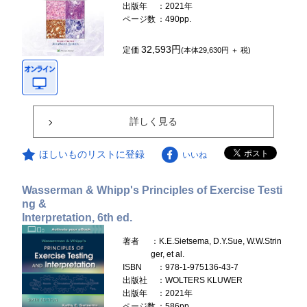
出版年
：2021年
ページ数
：490pp.
32,593円
定価
(本体29,630円 ＋ 税)
詳しく見る
ほしいものリストに登録
いいね
Wasserman & Whipp's Principles of Exercise Testi
ng &
Interpretation, 6th ed.
著者
：K.E.Sietsema, D.Y.Sue, W.W.Strin
ger, et al.
ISBN
：978-1-975136-43-7
出版社
：WOLTERS KLUWER
出版年
：2021年
ページ数
：586pp.