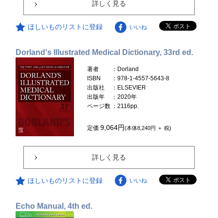
詳しく見る
ほしいものリストに登録
いいね
Dorland's Illustrated Medical Dictionary, 33rd ed.
著者
：Dorland
ISBN
：978-1-4557-5643-8
出版社
：ELSEVIER
出版年
：2020年
ページ数
：2116pp.
9,064円
定価
(本体8,240円 ＋ 税)
詳しく見る
ほしいものリストに登録
いいね
Echo Manual, 4th ed.