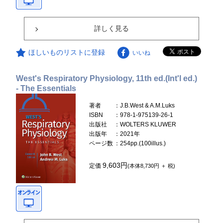
詳しく見る
ほしいものリストに登録
いいね
West's Respiratory Physiology, 11th ed.(Int'l ed.)
- The Essentials
著者
：J.B.West & A.M.Luks
ISBN
：978-1-975139-26-1
出版社
：WOLTERS KLUWER
出版年
：2021年
ページ数
：254pp.(100illus.)
9,603円
定価
(本体8,730円 ＋ 税)