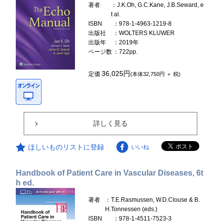
著者
：J.K.Oh, G.C.Kane, J.B.Seward, e
t al.
ISBN
：978-1-4963-1219-8
出版社
：WOLTERS KLUWER
出版年
：2019年
ページ数
：722pp.
36,025円
定価
(本体32,750円 ＋ 税)
詳しく見る
ほしいものリストに登録
いいね
Handbook of Patient Care in Vascular Diseases, 6t
h ed.
著者
：T.E.Rasmussen, W.D.Clouse & B.
H.Tonnessen (eds.)
ISBN
：978-1-4511-7523-3