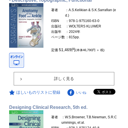
- Descriptive, Topographic, Functional
著者
：A.S.Kelikian & S.K.Sarrafian (e
d.)
ISBN
：978-1-975160-63-0
出版社
：WOLTERS KLUWER
出版年
：2024年
ページ数
：815pp.
51,469円
定価
(本体46,790円 ＋ 税)
詳しく見る
ほしいものリストに登録
いいね
Designing Clinical Research, 5th ed.
著者
：W.S.Browner, T.B.Newman, S.R.C
ummings, et al.