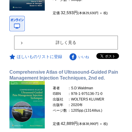
32,593円
定価
(本体29,630円 ＋ 税)
詳しく見る
ほしいものリストに登録
いいね
Comprehensive Atlas of Ultrasound-Guided Pain
Management Injection Techniques, 2nd ed.
著者
：S.D.Waldman
ISBN
：978-1-975136-71-0
出版社
：WOLTERS KLUWER
出版年
：2020年
ページ数
：1205pp.(1314illus.)
42,889円
定価
(本体38,990円 ＋ 税)