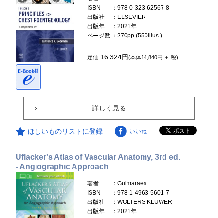
ISBN
：978-0-323-62567-8
出版社
：ELSEVIER
出版年
：2021年
ページ数
：270pp.(550illus.)
16,324円
定価
(本体14,840円 ＋ 税)
詳しく見る
ほしいものリストに登録
いいね
Uflacker's Atlas of Vascular Anatomy, 3rd ed.
- Angiographic Approach
著者
：Guimaraes
ISBN
：978-1-4963-5601-7
出版社
：WOLTERS KLUWER
出版年
：2021年