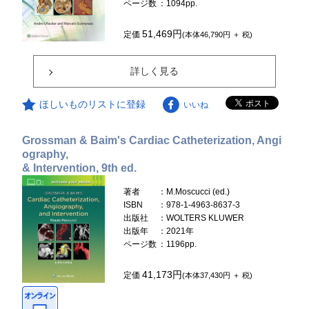
ページ数
：1094pp.
51,469円
定価
(本体46,790円 ＋ 税)
詳しく見る
ほしいものリストに登録
いいね
Grossman & Baim's Cardiac Catheterization, Angi
ography,
& Intervention, 9th ed.
著者
：M.Moscucci (ed.)
ISBN
：978-1-4963-8637-3
出版社
：WOLTERS KLUWER
出版年
：2021年
ページ数
：1196pp.
41,173円
定価
(本体37,430円 ＋ 税)