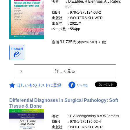
著者
：D.E.Elder, R.Elenitsas, A.L.Rubin,
et al.
ISBN
：978-1-975124-63-2
出版社
：WOLTERS KLUWER
出版年
：2021年
ページ数
：554pp.
31,735円
定価
(本体28,850円 ＋ 税)
詳しく見る
ほしいものリストに登録
いいね
Differential Diagnoses in Surgical Pathology: Soft
Tissue & Bone
著者
：E.A.Montgomery & A.W.Jamess
ISBN
：978-1-975136-02-4
出版社
：WOLTERS KLUWER