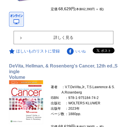
68,629円
定価
(本体62,390円 ＋ 税)
詳しく見る
ほしいものリストに登録
いいね
DeVita, Hellman, & Rosenberg's Cancer, 12th ed.,S
ingle
Volume
著者
：V.T.DeVita,Jr., T.S.Lawrence & S.
A.Rosenberg
ISBN
：978-1-975184-74-2
出版社
：WOLTERS KLUWER
出版年
：2023年
ページ数
：1880pp.
68,629円
定価
(本体62,390円 ＋ 税)