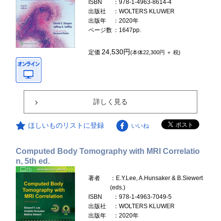
ISBN
：978-1-4963-8614-4
出版社
：WOLTERS KLUWER
出版年
：2020年
ページ数
：1647pp.
24,530円
定価
(本体22,300円 ＋ 税)
詳しく見る
ほしいものリストに登録
いいね
Computed Body Tomography with MRI Correlatio
n, 5th ed.
著者
：E.Y.Lee, A.Hunsaker & B.Siewert
(eds.)
ISBN
：978-1-4963-7049-5
出版社
：WOLTERS KLUWER
出版年
：2020年