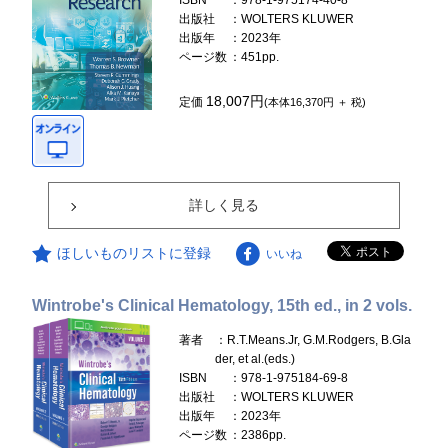
ISBN
：978-1-975174-40-8
出版社
：WOLTERS KLUWER
出版年
：2023年
ページ数
：451pp.
18,007円
定価
(本体16,370円 ＋ 税)
詳しく見る
ほしいものリストに登録
いいね
Wintrobe's Clinical Hematology, 15th ed., in 2 vols.
著者
：R.T.Means.Jr, G.M.Rodgers, B.Gla
der, et al.(eds.)
ISBN
：978-1-975184-69-8
出版社
：WOLTERS KLUWER
出版年
：2023年
ページ数
：2386pp.