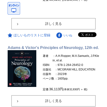
詳しく見る
ほしいものリストに登録
いいね
Adams & Victor's Principles of Neurology, 12th ed.
著者
：A.H.Ropper, M.A.Samuels, J.P.Kle
in, et al.
ISBN
：978-1-264-26452-0
出版社
：MCGRAW HILL EDUCATION
出版年
：2023年
ページ数
：1605pp.
36,113円
定価
(本体32,830円 ＋ 税)
詳しく見る