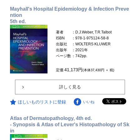
Mayhall's Hospital Epidemiology & Infection Preve
ntion
5th ed.
著者
：D.J.Weber, T.R.Talbot
ISBN
：978-1-975124-58-8
出版社
：WOLTERS KLUWER
出版年
：2021年
ページ数
：742pp.
41,173円
定価
(本体37,430円 ＋ 税)
詳しく見る
ほしいものリストに登録
いいね
Atlas of Dermatopathology, 4th ed.
- Synopsis & Atlas of Lever's Histopathology of Sk
in