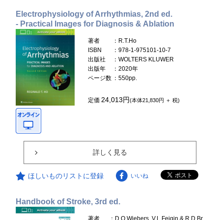
Electrophysiology of Arrhythmias, 2nd ed.
- Practical Images for Diagnosis & Ablation
著者
：R.T.Ho
ISBN
：978-1-975101-10-7
出版社
：WOLTERS KLUWER
出版年
：2020年
ページ数
：550pp.
24,013円
定価
(本体21,830円 ＋ 税)
詳しく見る
ほしいものリストに登録
いいね
Handbook of Stroke, 3rd ed.
著者
：D.O.Wiebers, V.L.Feigin & R.D.Br