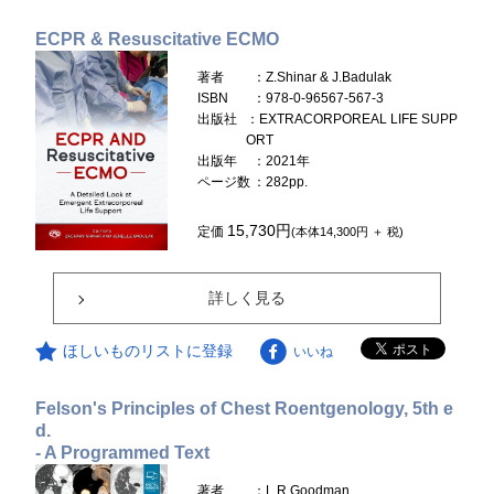
ECPR & Resuscitative ECMO
著者
：Z.Shinar & J.Badulak
ISBN
：978-0-96567-567-3
出版社
：EXTRACORPOREAL LIFE SUPP
ORT
出版年
：2021年
ページ数
：282pp.
15,730円
定価
(本体14,300円 ＋ 税)
詳しく見る
ほしいものリストに登録
いいね
Felson's Principles of Chest Roentgenology, 5th e
d.
- A Programmed Text
著者
：L.R.Goodman