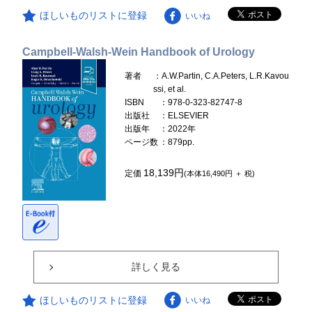
ほしいものリストに登録
いいね
Campbell-Walsh-Wein Handbook of Urology
著者
：A.W.Partin, C.A.Peters, L.R.Kavou
ssi, et al.
ISBN
：978-0-323-82747-8
出版社
：ELSEVIER
出版年
：2022年
ページ数
：879pp.
18,139円
定価
(本体16,490円 ＋ 税)
詳しく見る
ほしいものリストに登録
いいね