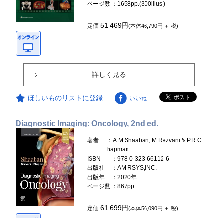
ページ数
：1658pp.(300illus.)
51,469円
定価
(本体46,790円 ＋ 税)
詳しく見る
ほしいものリストに登録
いいね
Diagnostic Imaging: Oncology, 2nd ed.
著者
：A.M.Shaaban, M.Rezvani & P.R.C
hapman
ISBN
：978-0-323-66112-6
出版社
：AMIRSYS,INC.
出版年
：2020年
ページ数
：867pp.
61,699円
定価
(本体56,090円 ＋ 税)