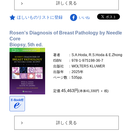
詳しく見る
ほしいものリストに登録
いいね
Rosen's Diagnosis of Breast Pathology by Needle
Core
Biopsy, 5th ed.
著者
：S.A.Hoda, R.S.Hoda & E.Zhong
ISBN
：978-1-975198-36-7
出版社
：WOLTERS KLUWER
出版年
：2025年
ページ数
：535pp.
45,463円
定価
(本体41,330円 ＋ 税)
詳しく見る