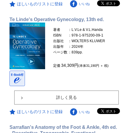
ほしいものリストに登録
いいね
Te Linde's Operative Gynecology, 13th ed.
著者
：L.V.Le & V.L.Handa
ISBN
：978-1-975200-09-1
出版社
：WOLTERS KLUWER
出版年
：2024年
ページ数
：839pp.
34,309円
定価
(本体31,190円 ＋ 税)
詳しく見る
ほしいものリストに登録
いいね
Sarrafian's Anatomy of the Foot & Ankle, 4th ed.