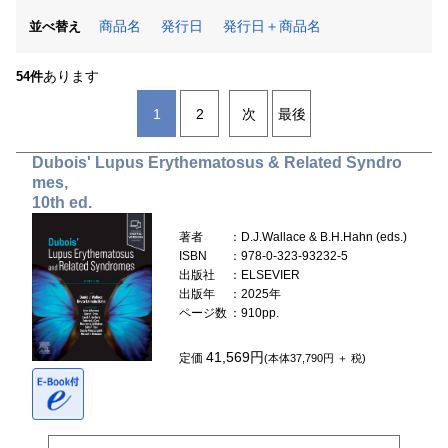
商品名
発行日
発行日＋商品名
並べ替え
あります
54件
1
2
次
最後
Dubois' Lupus Erythematosus & Related Syndro
mes,
10th ed.
著者
：D.J.Wallace & B.H.Hahn (eds.)
ISBN
：978-0-323-93232-5
出版社
：ELSEVIER
出版年
：2025年
ページ数
：910pp.
41,569円
定価
(本体37,790円 ＋ 税)