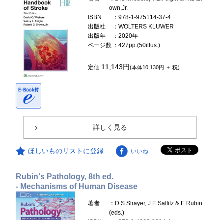
own,Jr.
ISBN
：978-1-975114-37-4
出版社
：WOLTERS KLUWER
出版年
：2020年
ページ数
：427pp.(50illus.)
11,143円
定価
(本体10,130円 ＋ 税)
詳しく見る
ほしいものリストに登録
いいね
Rubin's Pathology, 8th ed.
- Mechanisms of Human Disease
著者
：D.S.Strayer, J.E.Saffitz & E.Rubin
(eds.)