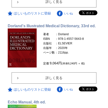
詳しく見る
ほしいものリストに登録
いいね
Dorland's Illustrated Medical Dictionary, 33rd ed.
著者
：Dorland
ISBN
：978-1-4557-5643-8
出版社
：ELSEVIER
出版年
：2020年
ページ数
：2116pp.
9,064円
定価
(本体8,240円 ＋ 税)
詳しく見る
ほしいものリストに登録
いいね
Echo Manual, 4th ed.