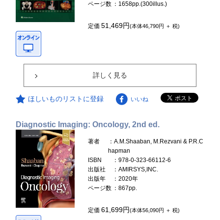
ページ数
：1658pp.(300illus.)
51,469円
定価
(本体46,790円 ＋ 税)
詳しく見る
ほしいものリストに登録
いいね
Diagnostic Imaging: Oncology, 2nd ed.
著者
：A.M.Shaaban, M.Rezvani & P.R.C
hapman
ISBN
：978-0-323-66112-6
出版社
：AMIRSYS,INC.
出版年
：2020年
ページ数
：867pp.
61,699円
定価
(本体56,090円 ＋ 税)