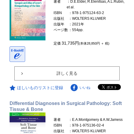
著者
：D.E.Elder, R.Elenitsas, A.L.Rubin,
et al.
ISBN
：978-1-975124-63-2
出版社
：WOLTERS KLUWER
出版年
：2021年
ページ数
：554pp.
31,735円
定価
(本体28,850円 ＋ 税)
詳しく見る
ほしいものリストに登録
いいね
Differential Diagnoses in Surgical Pathology: Soft
Tissue & Bone
著者
：E.A.Montgomery & A.W.Jamess
ISBN
：978-1-975136-02-4
出版社
：WOLTERS KLUWER