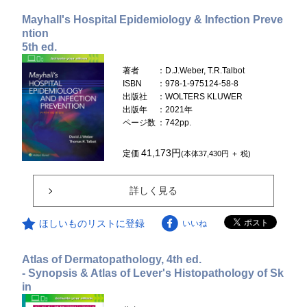
Mayhall's Hospital Epidemiology & Infection Preve
ntion
5th ed.
著者
：D.J.Weber, T.R.Talbot
ISBN
：978-1-975124-58-8
出版社
：WOLTERS KLUWER
出版年
：2021年
ページ数
：742pp.
41,173円
定価
(本体37,430円 ＋ 税)
詳しく見る
ほしいものリストに登録
いいね
Atlas of Dermatopathology, 4th ed.
- Synopsis & Atlas of Lever's Histopathology of Sk
in