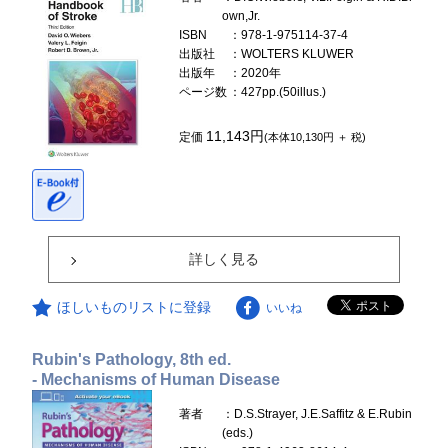
own,Jr.
ISBN
：978-1-975114-37-4
出版社
：WOLTERS KLUWER
出版年
：2020年
ページ数
：427pp.(50illus.)
11,143円
定価
(本体10,130円 ＋ 税)
詳しく見る
ほしいものリストに登録
いいね
Rubin's Pathology, 8th ed.
- Mechanisms of Human Disease
著者
：D.S.Strayer, J.E.Saffitz & E.Rubin
(eds.)