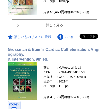
ページ数
：1094pp.
51,469円
定価
(本体46,790円 ＋ 税)
詳しく見る
ほしいものリストに登録
いいね
Grossman & Baim's Cardiac Catheterization, Angi
ography,
& Intervention, 9th ed.
著者
：M.Moscucci (ed.)
ISBN
：978-1-4963-8637-3
出版社
：WOLTERS KLUWER
出版年
：2021年
ページ数
：1196pp.
41,173円
定価
(本体37,430円 ＋ 税)