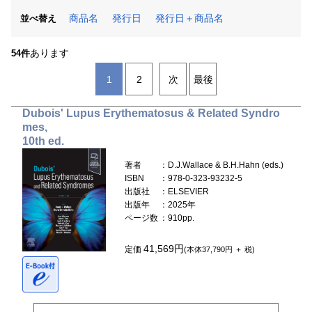
商品名
発行日
発行日＋商品名
並べ替え
あります
54件
1
2
次
最後
Dubois' Lupus Erythematosus & Related Syndro
mes,
10th ed.
著者
：D.J.Wallace & B.H.Hahn (eds.)
ISBN
：978-0-323-93232-5
出版社
：ELSEVIER
出版年
：2025年
ページ数
：910pp.
41,569円
定価
(本体37,790円 ＋ 税)