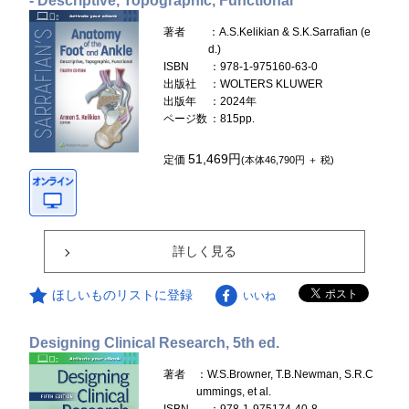
- Descriptive, Topographic, Functional
著者
：A.S.Kelikian & S.K.Sarrafian (e
d.)
ISBN
：978-1-975160-63-0
出版社
：WOLTERS KLUWER
出版年
：2024年
ページ数
：815pp.
51,469円
定価
(本体46,790円 ＋ 税)
詳しく見る
ほしいものリストに登録
いいね
Designing Clinical Research, 5th ed.
著者
：W.S.Browner, T.B.Newman, S.R.C
ummings, et al.