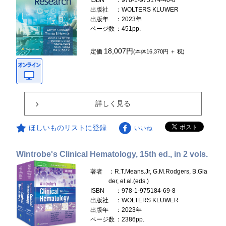
ISBN
：978-1-975174-40-8
出版社
：WOLTERS KLUWER
出版年
：2023年
ページ数
：451pp.
18,007円
定価
(本体16,370円 ＋ 税)
詳しく見る
ほしいものリストに登録
いいね
Wintrobe's Clinical Hematology, 15th ed., in 2 vols.
著者
：R.T.Means.Jr, G.M.Rodgers, B.Gla
der, et al.(eds.)
ISBN
：978-1-975184-69-8
出版社
：WOLTERS KLUWER
出版年
：2023年
ページ数
：2386pp.