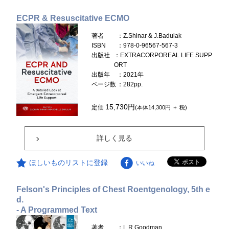
ECPR & Resuscitative ECMO
著者
：Z.Shinar & J.Badulak
ISBN
：978-0-96567-567-3
出版社
：EXTRACORPOREAL LIFE SUPP
ORT
出版年
：2021年
ページ数
：282pp.
15,730円
定価
(本体14,300円 ＋ 税)
詳しく見る
ほしいものリストに登録
いいね
Felson's Principles of Chest Roentgenology, 5th e
d.
- A Programmed Text
著者
：L.R.Goodman