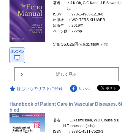
著者
：J.K.Oh, G.C.Kane, J.B.Seward, e
t al.
ISBN
：978-1-4963-1219-8
出版社
：WOLTERS KLUWER
出版年
：2019年
ページ数
：722pp.
36,025円
定価
(本体32,750円 ＋ 税)
詳しく見る
ほしいものリストに登録
いいね
Handbook of Patient Care in Vascular Diseases, 6t
h ed.
著者
：T.E.Rasmussen, W.D.Clouse & B.
H.Tonnessen (eds.)
ISBN
：978-1-4511-7523-3