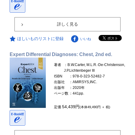
詳しく見る
ほしいものリストに登録
いいね
Expert Differential Diagnoses: Chest, 2nd ed.
著者
：B.W.Carter, M.L.R.-De-Christenson,
J.P.Lichtenbeger III
ISBN
：978-0-323-52482-7
出版社
：AMIRSYS,INC.
出版年
：2020年
ページ数
：441pp.
54,439円
定価
(本体49,490円 ＋ 税)