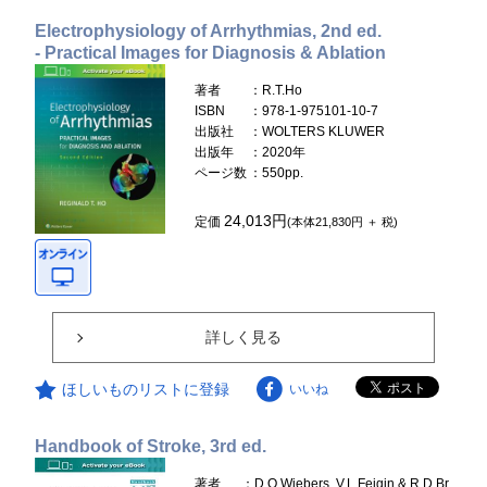
Electrophysiology of Arrhythmias, 2nd ed.
- Practical Images for Diagnosis & Ablation
著者
：R.T.Ho
ISBN
：978-1-975101-10-7
出版社
：WOLTERS KLUWER
出版年
：2020年
ページ数
：550pp.
24,013円
定価
(本体21,830円 ＋ 税)
詳しく見る
ほしいものリストに登録
いいね
Handbook of Stroke, 3rd ed.
著者
：D.O.Wiebers, V.L.Feigin & R.D.Br