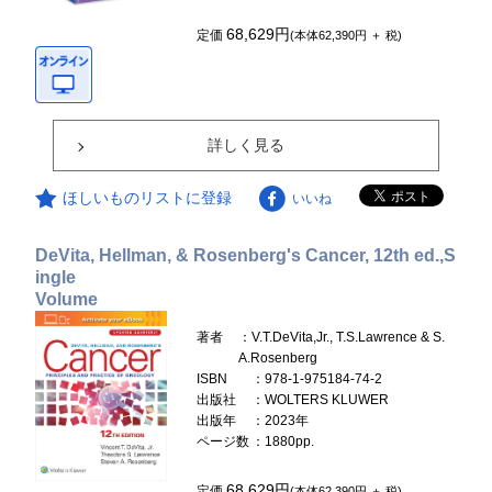
68,629円
定価
(本体62,390円 ＋ 税)
詳しく見る
ほしいものリストに登録
いいね
DeVita, Hellman, & Rosenberg's Cancer, 12th ed.,S
ingle
Volume
著者
：V.T.DeVita,Jr., T.S.Lawrence & S.
A.Rosenberg
ISBN
：978-1-975184-74-2
出版社
：WOLTERS KLUWER
出版年
：2023年
ページ数
：1880pp.
68,629円
定価
(本体62,390円 ＋ 税)