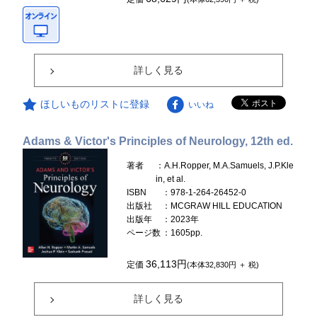
詳しく見る
ほしいものリストに登録
いいね
Adams & Victor's Principles of Neurology, 12th ed.
著者
：A.H.Ropper, M.A.Samuels, J.P.Kle
in, et al.
ISBN
：978-1-264-26452-0
出版社
：MCGRAW HILL EDUCATION
出版年
：2023年
ページ数
：1605pp.
36,113円
定価
(本体32,830円 ＋ 税)
詳しく見る