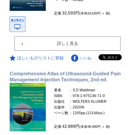
32,593円
定価
(本体29,630円 ＋ 税)
詳しく見る
ほしいものリストに登録
いいね
Comprehensive Atlas of Ultrasound-Guided Pain
Management Injection Techniques, 2nd ed.
著者
：S.D.Waldman
ISBN
：978-1-975136-71-0
出版社
：WOLTERS KLUWER
出版年
：2020年
ページ数
：1205pp.(1314illus.)
42,889円
定価
(本体38,990円 ＋ 税)