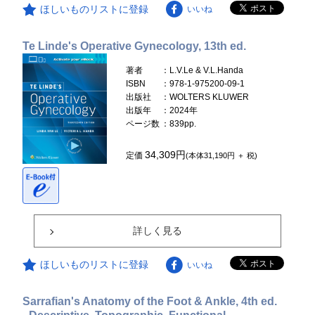
ほしいものリストに登録
いいね
Te Linde's Operative Gynecology, 13th ed.
著者
：L.V.Le & V.L.Handa
ISBN
：978-1-975200-09-1
出版社
：WOLTERS KLUWER
出版年
：2024年
ページ数
：839pp.
34,309円
定価
(本体31,190円 ＋ 税)
詳しく見る
ほしいものリストに登録
いいね
Sarrafian's Anatomy of the Foot & Ankle, 4th ed.