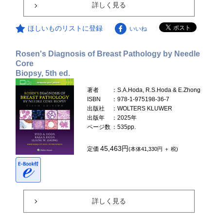
詳しく見る
ほしいものリストに登録
いいね
Rosen's Diagnosis of Breast Pathology by Needle
Core
Biopsy, 5th ed.
著者
：S.A.Hoda, R.S.Hoda & E.Zhong
ISBN
：978-1-975198-36-7
出版社
：WOLTERS KLUWER
出版年
：2025年
ページ数
：535pp.
45,463円
定価
(本体41,330円 ＋ 税)
詳しく見る