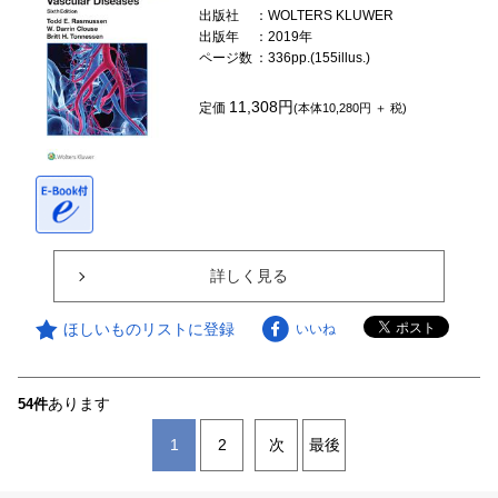
出版社
：WOLTERS KLUWER
出版年
：2019年
ページ数
：336pp.(155illus.)
11,308円
定価
(本体10,280円 ＋ 税)
詳しく見る
ほしいものリストに登録
いいね
あります
54件
1
2
次
最後