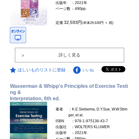
出版年
：2021年
ページ数
：490pp.
32,593円
定価
(本体29,630円 ＋ 税)
詳しく見る
ほしいものリストに登録
いいね
Wasserman & Whipp's Principles of Exercise Testi
ng &
Interpretation, 6th ed.
著者
：K.E.Sietsema, D.Y.Sue, W.W.Strin
ger, et al.
ISBN
：978-1-975136-43-7
出版社
：WOLTERS KLUWER
出版年
：2021年
ページ数
：586pp.