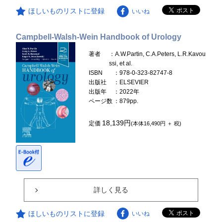
ほしいものリストに登録
いいね
Campbell-Walsh-Wein Handbook of Urology
著者
：A.W.Partin, C.A.Peters, L.R.Kavou
ssi, et al.
ISBN
：978-0-323-82747-8
出版社
：ELSEVIER
出版年
：2022年
ページ数
：879pp.
18,139円
定価
(本体16,490円 ＋ 税)
詳しく見る
ほしいものリストに登録
いいね