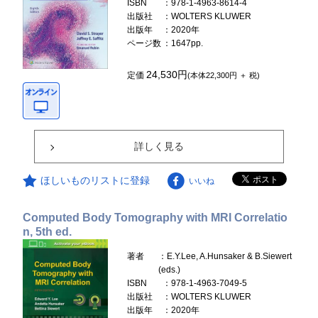
ISBN
：978-1-4963-8614-4
出版社
：WOLTERS KLUWER
出版年
：2020年
ページ数
：1647pp.
24,530円
定価
(本体22,300円 ＋ 税)
詳しく見る
ほしいものリストに登録
いいね
Computed Body Tomography with MRI Correlatio
n, 5th ed.
著者
：E.Y.Lee, A.Hunsaker & B.Siewert
(eds.)
ISBN
：978-1-4963-7049-5
出版社
：WOLTERS KLUWER
出版年
：2020年