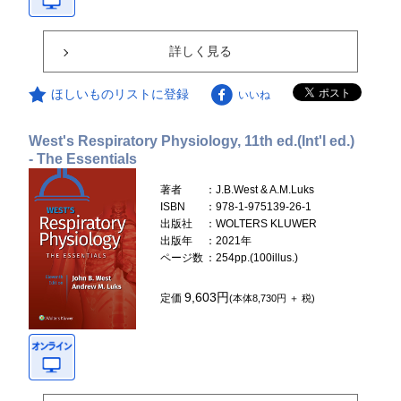
詳しく見る
ほしいものリストに登録
いいね
West's Respiratory Physiology, 11th ed.(Int'l ed.)
- The Essentials
著者
：J.B.West & A.M.Luks
ISBN
：978-1-975139-26-1
出版社
：WOLTERS KLUWER
出版年
：2021年
ページ数
：254pp.(100illus.)
9,603円
定価
(本体8,730円 ＋ 税)