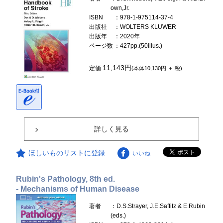
own,Jr.
ISBN
：978-1-975114-37-4
出版社
：WOLTERS KLUWER
出版年
：2020年
ページ数
：427pp.(50illus.)
11,143円
定価
(本体10,130円 ＋ 税)
詳しく見る
ほしいものリストに登録
いいね
Rubin's Pathology, 8th ed.
- Mechanisms of Human Disease
著者
：D.S.Strayer, J.E.Saffitz & E.Rubin
(eds.)