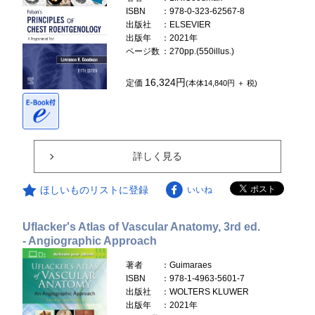
ISBN
：978-0-323-62567-8
出版社
：ELSEVIER
出版年
：2021年
ページ数
：270pp.(550illus.)
16,324円
定価
(本体14,840円 ＋ 税)
詳しく見る
ほしいものリストに登録
いいね
Uflacker's Atlas of Vascular Anatomy, 3rd ed.
- Angiographic Approach
著者
：Guimaraes
ISBN
：978-1-4963-5601-7
出版社
：WOLTERS KLUWER
出版年
：2021年