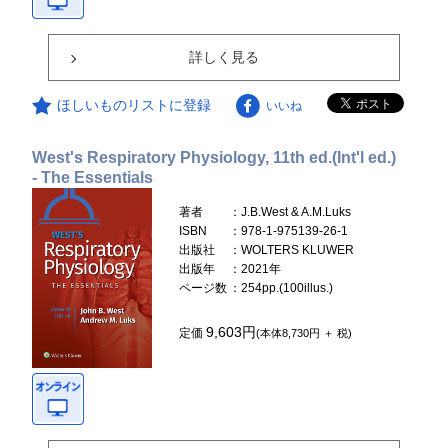
詳しく見る
ほしいものリストに登録
いいね
West's Respiratory Physiology, 11th ed.(Int'l ed.)
- The Essentials
著者
：J.B.West & A.M.Luks
ISBN
：978-1-975139-26-1
出版社
：WOLTERS KLUWER
出版年
：2021年
ページ数
：254pp.(100illus.)
9,603円
定価
(本体8,730円 ＋ 税)