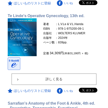
ほしいものリストに登録
いいね
Te Linde's Operative Gynecology, 13th ed.
著者
：L.V.Le & V.L.Handa
ISBN
：978-1-975200-09-1
出版社
：WOLTERS KLUWER
出版年
：2024年
ページ数
：839pp.
34,309円
定価
(本体31,190円 ＋ 税)
詳しく見る
ほしいものリストに登録
いいね
Sarrafian's Anatomy of the Foot & Ankle, 4th ed.