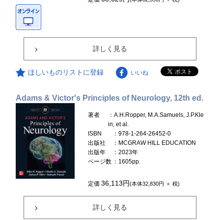
詳しく見る
ほしいものリストに登録
いいね
Adams & Victor's Principles of Neurology, 12th ed.
著者
：A.H.Ropper, M.A.Samuels, J.P.Kle
in, et al.
ISBN
：978-1-264-26452-0
出版社
：MCGRAW HILL EDUCATION
出版年
：2023年
ページ数
：1605pp.
36,113円
定価
(本体32,830円 ＋ 税)
詳しく見る