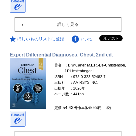
詳しく見る
ほしいものリストに登録
いいね
Expert Differential Diagnoses: Chest, 2nd ed.
著者
：B.W.Carter, M.L.R.-De-Christenson,
J.P.Lichtenbeger III
ISBN
：978-0-323-52482-7
出版社
：AMIRSYS,INC.
出版年
：2020年
ページ数
：441pp.
54,439円
定価
(本体49,490円 ＋ 税)