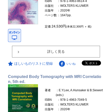
ISBN
：978-1-4963-8614-4
出版社
：WOLTERS KLUWER
出版年
：2020年
ページ数
：1647pp.
24,530円
定価
(本体22,300円 ＋ 税)
詳しく見る
ほしいものリストに登録
いいね
Computed Body Tomography with MRI Correlatio
n, 5th ed.
著者
：E.Y.Lee, A.Hunsaker & B.Siewert
(eds.)
ISBN
：978-1-4963-7049-5
出版社
：WOLTERS KLUWER
出版年
：2020年