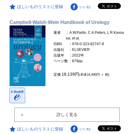
ほしいものリストに登録
いいね
Campbell-Walsh-Wein Handbook of Urology
著者
：A.W.Partin, C.A.Peters, L.R.Kavou
ssi, et al.
ISBN
：978-0-323-82747-8
出版社
：ELSEVIER
出版年
：2022年
ページ数
：879pp.
18,139円
定価
(本体16,490円 ＋ 税)
詳しく見る
ほしいものリストに登録
いいね