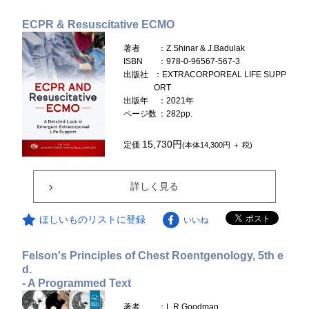
ECPR & Resuscitative ECMO
著者
：Z.Shinar & J.Badulak
ISBN
：978-0-96567-567-3
出版社
：EXTRACORPOREAL LIFE SUPP
ORT
出版年
：2021年
ページ数
：282pp.
15,730円
定価
(本体14,300円 ＋ 税)
詳しく見る
ほしいものリストに登録
いいね
Felson's Principles of Chest Roentgenology, 5th e
d.
- A Programmed Text
著者
：L.R.Goodman