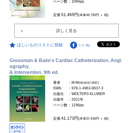
ページ数
：1094pp.
51,469円
定価
(本体46,790円 ＋ 税)
詳しく見る
ほしいものリストに登録
いいね
Grossman & Baim's Cardiac Catheterization, Angi
ography,
& Intervention, 9th ed.
著者
：M.Moscucci (ed.)
ISBN
：978-1-4963-8637-3
出版社
：WOLTERS KLUWER
出版年
：2021年
ページ数
：1196pp.
41,173円
定価
(本体37,430円 ＋ 税)