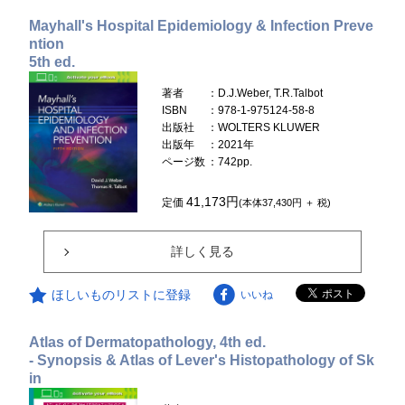
Mayhall's Hospital Epidemiology & Infection Preve
ntion
5th ed.
著者
：D.J.Weber, T.R.Talbot
ISBN
：978-1-975124-58-8
出版社
：WOLTERS KLUWER
出版年
：2021年
ページ数
：742pp.
41,173円
定価
(本体37,430円 ＋ 税)
詳しく見る
ほしいものリストに登録
いいね
Atlas of Dermatopathology, 4th ed.
- Synopsis & Atlas of Lever's Histopathology of Sk
in