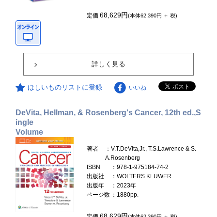
68,629円
定価
(本体62,390円 ＋ 税)
詳しく見る
ほしいものリストに登録
いいね
DeVita, Hellman, & Rosenberg's Cancer, 12th ed.,S
ingle
Volume
著者
：V.T.DeVita,Jr., T.S.Lawrence & S.
A.Rosenberg
ISBN
：978-1-975184-74-2
出版社
：WOLTERS KLUWER
出版年
：2023年
ページ数
：1880pp.
68,629円
定価
(本体62,390円 ＋ 税)