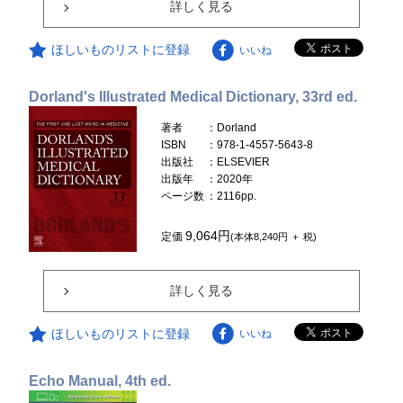
詳しく見る
ほしいものリストに登録
いいね
Dorland's Illustrated Medical Dictionary, 33rd ed.
著者
：Dorland
ISBN
：978-1-4557-5643-8
出版社
：ELSEVIER
出版年
：2020年
ページ数
：2116pp.
9,064円
定価
(本体8,240円 ＋ 税)
詳しく見る
ほしいものリストに登録
いいね
Echo Manual, 4th ed.