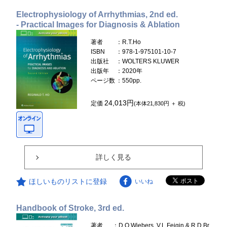
Electrophysiology of Arrhythmias, 2nd ed.
- Practical Images for Diagnosis & Ablation
著者
：R.T.Ho
ISBN
：978-1-975101-10-7
出版社
：WOLTERS KLUWER
出版年
：2020年
ページ数
：550pp.
24,013円
定価
(本体21,830円 ＋ 税)
詳しく見る
ほしいものリストに登録
いいね
Handbook of Stroke, 3rd ed.
著者
：D.O.Wiebers, V.L.Feigin & R.D.Br