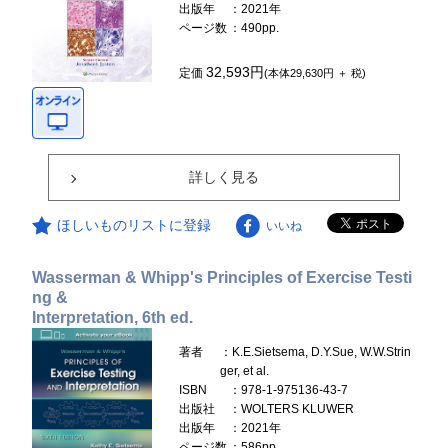
出版年
：2021年
ページ数
：490pp.
32,593円
定価
(本体29,630円 ＋ 税)
詳しく見る
ほしいものリストに登録
いいね
Wasserman & Whipp's Principles of Exercise Testi
ng &
Interpretation, 6th ed.
著者
：K.E.Sietsema, D.Y.Sue, W.W.Strin
ger, et al.
ISBN
：978-1-975136-43-7
出版社
：WOLTERS KLUWER
出版年
：2021年
ページ数
：586pp.