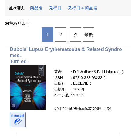
商品名
発行日
発行日＋商品名
並べ替え
あります
54件
1
2
次
最後
Dubois' Lupus Erythematosus & Related Syndro
mes,
10th ed.
著者
：D.J.Wallace & B.H.Hahn (eds.)
ISBN
：978-0-323-93232-5
出版社
：ELSEVIER
出版年
：2025年
ページ数
：910pp.
41,569円
定価
(本体37,790円 ＋ 税)