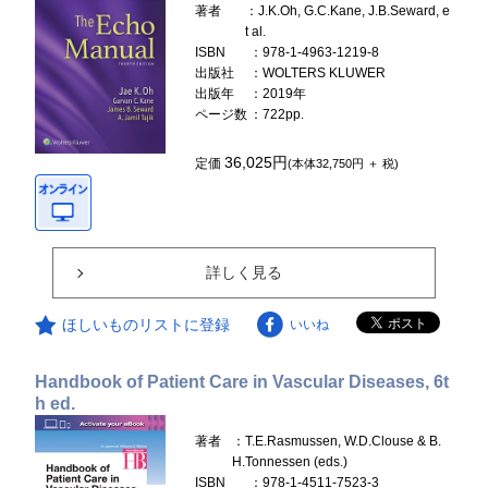
著者
：J.K.Oh, G.C.Kane, J.B.Seward, e
t al.
ISBN
：978-1-4963-1219-8
出版社
：WOLTERS KLUWER
出版年
：2019年
ページ数
：722pp.
36,025円
定価
(本体32,750円 ＋ 税)
詳しく見る
ほしいものリストに登録
いいね
Handbook of Patient Care in Vascular Diseases, 6t
h ed.
著者
：T.E.Rasmussen, W.D.Clouse & B.
H.Tonnessen (eds.)
ISBN
：978-1-4511-7523-3