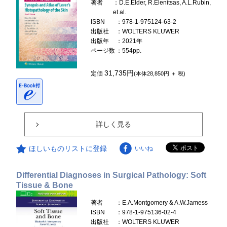
著者
：D.E.Elder, R.Elenitsas, A.L.Rubin,
et al.
ISBN
：978-1-975124-63-2
出版社
：WOLTERS KLUWER
出版年
：2021年
ページ数
：554pp.
31,735円
定価
(本体28,850円 ＋ 税)
詳しく見る
ほしいものリストに登録
いいね
Differential Diagnoses in Surgical Pathology: Soft
Tissue & Bone
著者
：E.A.Montgomery & A.W.Jamess
ISBN
：978-1-975136-02-4
出版社
：WOLTERS KLUWER