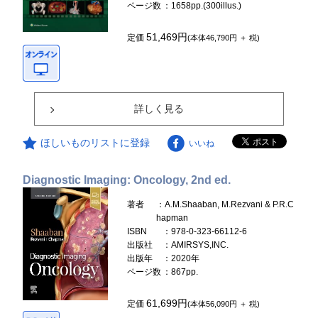
ページ数
：1658pp.(300illus.)
51,469円
定価
(本体46,790円 ＋ 税)
詳しく見る
ほしいものリストに登録
いいね
Diagnostic Imaging: Oncology, 2nd ed.
著者
：A.M.Shaaban, M.Rezvani & P.R.C
hapman
ISBN
：978-0-323-66112-6
出版社
：AMIRSYS,INC.
出版年
：2020年
ページ数
：867pp.
61,699円
定価
(本体56,090円 ＋ 税)