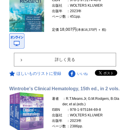
ISBN
：978-1-975174-40-8
出版社
：WOLTERS KLUWER
出版年
：2023年
ページ数
：451pp.
18,007円
定価
(本体16,370円 ＋ 税)
詳しく見る
ほしいものリストに登録
いいね
Wintrobe's Clinical Hematology, 15th ed., in 2 vols.
著者
：R.T.Means.Jr, G.M.Rodgers, B.Gla
der, et al.(eds.)
ISBN
：978-1-975184-69-8
出版社
：WOLTERS KLUWER
出版年
：2023年
ページ数
：2386pp.