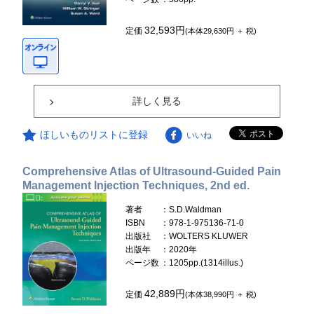
32,593円
定価
(本体29,630円 ＋ 税)
詳しく見る
ほしいものリストに登録
いいね
Comprehensive Atlas of Ultrasound-Guided Pain
Management Injection Techniques, 2nd ed.
著者
：S.D.Waldman
ISBN
：978-1-975136-71-0
出版社
：WOLTERS KLUWER
出版年
：2020年
ページ数
：1205pp.(1314illus.)
42,889円
定価
(本体38,990円 ＋ 税)