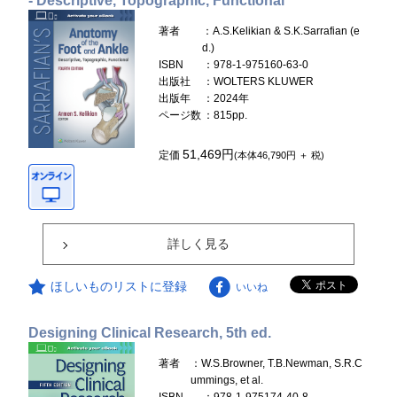
- Descriptive, Topographic, Functional
著者
：A.S.Kelikian & S.K.Sarrafian (e
d.)
ISBN
：978-1-975160-63-0
出版社
：WOLTERS KLUWER
出版年
：2024年
ページ数
：815pp.
51,469円
定価
(本体46,790円 ＋ 税)
詳しく見る
ほしいものリストに登録
いいね
Designing Clinical Research, 5th ed.
著者
：W.S.Browner, T.B.Newman, S.R.C
ummings, et al.