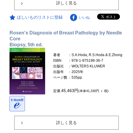
詳しく見る
ほしいものリストに登録
いいね
Rosen's Diagnosis of Breast Pathology by Needle
Core
Biopsy, 5th ed.
著者
：S.A.Hoda, R.S.Hoda & E.Zhong
ISBN
：978-1-975198-36-7
出版社
：WOLTERS KLUWER
出版年
：2025年
ページ数
：535pp.
45,463円
定価
(本体41,330円 ＋ 税)
詳しく見る