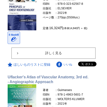
ISBN
：978-0-323-62567-8
出版社
：ELSEVIER
出版年
：2021年
ページ数
：270pp.(550illus.)
16,324円
定価
(本体14,840円 ＋ 税)
詳しく見る
ほしいものリストに登録
いいね
Uflacker's Atlas of Vascular Anatomy, 3rd ed.
- Angiographic Approach
著者
：Guimaraes
ISBN
：978-1-4963-5601-7
出版社
：WOLTERS KLUWER
出版年
：2021年