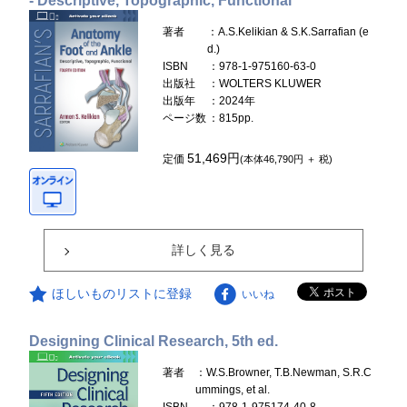
- Descriptive, Topographic, Functional
著者
：A.S.Kelikian & S.K.Sarrafian (e
d.)
ISBN
：978-1-975160-63-0
出版社
：WOLTERS KLUWER
出版年
：2024年
ページ数
：815pp.
51,469円
定価
(本体46,790円 ＋ 税)
詳しく見る
ほしいものリストに登録
いいね
Designing Clinical Research, 5th ed.
著者
：W.S.Browner, T.B.Newman, S.R.C
ummings, et al.