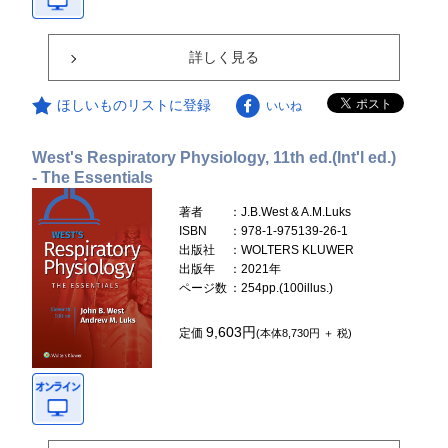
詳しく見る
ほしいものリストに登録
いいね
West's Respiratory Physiology, 11th ed.(Int'l ed.)
- The Essentials
著者
：J.B.West & A.M.Luks
ISBN
：978-1-975139-26-1
出版社
：WOLTERS KLUWER
出版年
：2021年
ページ数
：254pp.(100illus.)
9,603円
定価
(本体8,730円 ＋ 税)