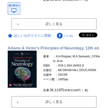
詳しく見る
ほしいものリストに登録
いいね
Adams & Victor's Principles of Neurology, 12th ed.
著者
：A.H.Ropper, M.A.Samuels, J.P.Kle
in, et al.
ISBN
：978-1-264-26452-0
出版社
：MCGRAW HILL EDUCATION
出版年
：2023年
ページ数
：1605pp.
36,113円
定価
(本体32,830円 ＋ 税)
詳しく見る