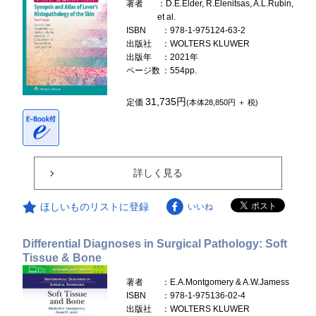
著者
：D.E.Elder, R.Elenitsas, A.L.Rubin,
et al.
ISBN
：978-1-975124-63-2
出版社
：WOLTERS KLUWER
出版年
：2021年
ページ数
：554pp.
31,735円
定価
(本体28,850円 ＋ 税)
詳しく見る
ほしいものリストに登録
いいね
Differential Diagnoses in Surgical Pathology: Soft
Tissue & Bone
著者
：E.A.Montgomery & A.W.Jamess
ISBN
：978-1-975136-02-4
出版社
：WOLTERS KLUWER