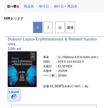
商品名
発行日
発行日＋商品名
並べ替え
あります
54件
1
2
次
最後
Dubois' Lupus Erythematosus & Related Syndro
mes,
10th ed.
著者
：D.J.Wallace & B.H.Hahn (eds.)
ISBN
：978-0-323-93232-5
出版社
：ELSEVIER
出版年
：2025年
ページ数
：910pp.
41,569円
定価
(本体37,790円 ＋ 税)