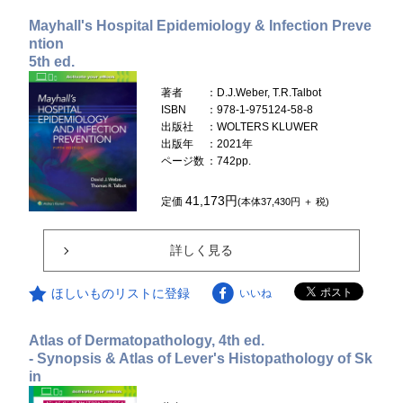
Mayhall's Hospital Epidemiology & Infection Preve
ntion
5th ed.
著者
：D.J.Weber, T.R.Talbot
ISBN
：978-1-975124-58-8
出版社
：WOLTERS KLUWER
出版年
：2021年
ページ数
：742pp.
41,173円
定価
(本体37,430円 ＋ 税)
詳しく見る
ほしいものリストに登録
いいね
Atlas of Dermatopathology, 4th ed.
- Synopsis & Atlas of Lever's Histopathology of Sk
in