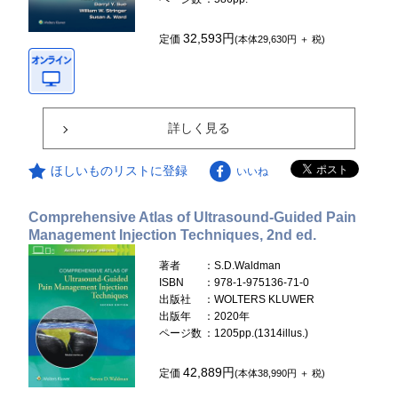
32,593円
定価
(本体29,630円 ＋ 税)
詳しく見る
ほしいものリストに登録
いいね
Comprehensive Atlas of Ultrasound-Guided Pain
Management Injection Techniques, 2nd ed.
著者
：S.D.Waldman
ISBN
：978-1-975136-71-0
出版社
：WOLTERS KLUWER
出版年
：2020年
ページ数
：1205pp.(1314illus.)
42,889円
定価
(本体38,990円 ＋ 税)