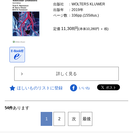
出版社
：WOLTERS KLUWER
出版年
：2019年
ページ数
：336pp.(155illus.)
11,308円
定価
(本体10,280円 ＋ 税)
詳しく見る
ほしいものリストに登録
いいね
あります
54件
1
2
次
最後