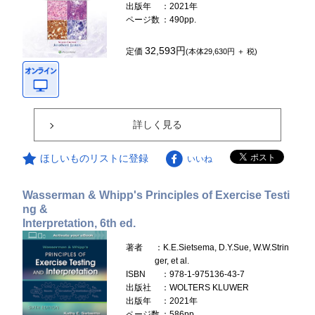
出版年
：2021年
ページ数
：490pp.
32,593円
定価
(本体29,630円 ＋ 税)
詳しく見る
ほしいものリストに登録
いいね
Wasserman & Whipp's Principles of Exercise Testi
ng &
Interpretation, 6th ed.
著者
：K.E.Sietsema, D.Y.Sue, W.W.Strin
ger, et al.
ISBN
：978-1-975136-43-7
出版社
：WOLTERS KLUWER
出版年
：2021年
ページ数
：586pp.