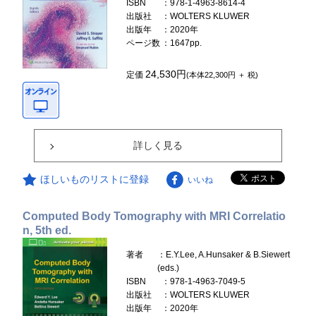
ISBN
：978-1-4963-8614-4
出版社
：WOLTERS KLUWER
出版年
：2020年
ページ数
：1647pp.
24,530円
定価
(本体22,300円 ＋ 税)
詳しく見る
ほしいものリストに登録
いいね
Computed Body Tomography with MRI Correlatio
n, 5th ed.
著者
：E.Y.Lee, A.Hunsaker & B.Siewert
(eds.)
ISBN
：978-1-4963-7049-5
出版社
：WOLTERS KLUWER
出版年
：2020年