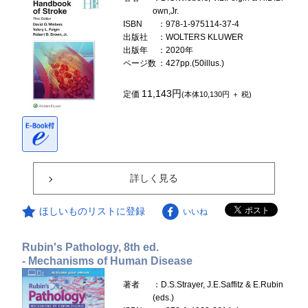
own,Jr.
ISBN
：978-1-975114-37-4
出版社
：WOLTERS KLUWER
出版年
：2020年
ページ数
：427pp.(50illus.)
11,143円
定価
(本体10,130円 ＋ 税)
詳しく見る
ほしいものリストに登録
いいね
Rubin's Pathology, 8th ed.
- Mechanisms of Human Disease
著者
：D.S.Strayer, J.E.Saffitz & E.Rubin
(eds.)