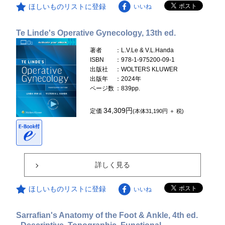
ほしいものリストに登録
いいね
Te Linde's Operative Gynecology, 13th ed.
著者
：L.V.Le & V.L.Handa
ISBN
：978-1-975200-09-1
出版社
：WOLTERS KLUWER
出版年
：2024年
ページ数
：839pp.
34,309円
定価
(本体31,190円 ＋ 税)
詳しく見る
ほしいものリストに登録
いいね
Sarrafian's Anatomy of the Foot & Ankle, 4th ed.