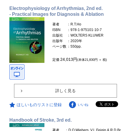
Electrophysiology of Arrhythmias, 2nd ed.
- Practical Images for Diagnosis & Ablation
著者
：R.T.Ho
ISBN
：978-1-975101-10-7
出版社
：WOLTERS KLUWER
出版年
：2020年
ページ数
：550pp.
24,013円
定価
(本体21,830円 ＋ 税)
詳しく見る
ほしいものリストに登録
いいね
Handbook of Stroke, 3rd ed.
著者
：D.O.Wiebers, V.L.Feigin & R.D.Br