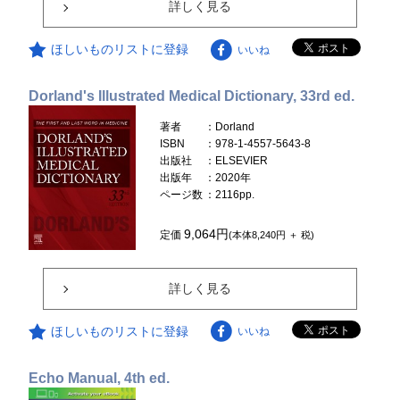
詳しく見る
ほしいものリストに登録
いいね
Dorland's Illustrated Medical Dictionary, 33rd ed.
著者
：Dorland
ISBN
：978-1-4557-5643-8
出版社
：ELSEVIER
出版年
：2020年
ページ数
：2116pp.
9,064円
定価
(本体8,240円 ＋ 税)
詳しく見る
ほしいものリストに登録
いいね
Echo Manual, 4th ed.