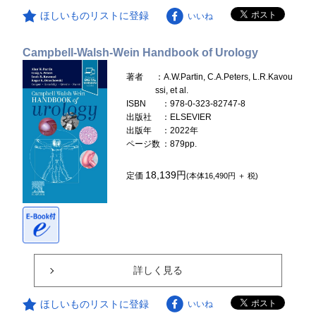
ほしいものリストに登録
いいね
Campbell-Walsh-Wein Handbook of Urology
著者
：A.W.Partin, C.A.Peters, L.R.Kavou
ssi, et al.
ISBN
：978-0-323-82747-8
出版社
：ELSEVIER
出版年
：2022年
ページ数
：879pp.
18,139円
定価
(本体16,490円 ＋ 税)
詳しく見る
ほしいものリストに登録
いいね