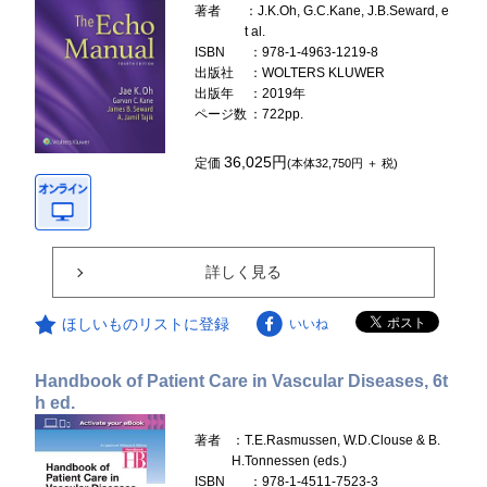
著者
：J.K.Oh, G.C.Kane, J.B.Seward, e
t al.
ISBN
：978-1-4963-1219-8
出版社
：WOLTERS KLUWER
出版年
：2019年
ページ数
：722pp.
36,025円
定価
(本体32,750円 ＋ 税)
詳しく見る
ほしいものリストに登録
いいね
Handbook of Patient Care in Vascular Diseases, 6t
h ed.
著者
：T.E.Rasmussen, W.D.Clouse & B.
H.Tonnessen (eds.)
ISBN
：978-1-4511-7523-3