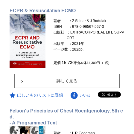
ECPR & Resuscitative ECMO
著者
：Z.Shinar & J.Badulak
ISBN
：978-0-96567-567-3
出版社
：EXTRACORPOREAL LIFE SUPP
ORT
出版年
：2021年
ページ数
：282pp.
15,730円
定価
(本体14,300円 ＋ 税)
詳しく見る
ほしいものリストに登録
いいね
Felson's Principles of Chest Roentgenology, 5th e
d.
- A Programmed Text
著者
：L.R.Goodman