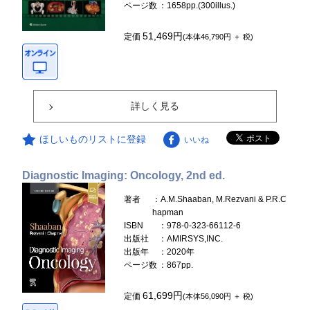
ページ数
：1658pp.(300illus.)
51,469円
定価
(本体46,790円 ＋ 税)
詳しく見る
ほしいものリストに登録
いいね
Diagnostic Imaging: Oncology, 2nd ed.
著者
：A.M.Shaaban, M.Rezvani & P.R.C
hapman
ISBN
：978-0-323-66112-6
出版社
：AMIRSYS,INC.
出版年
：2020年
ページ数
：867pp.
61,699円
定価
(本体56,090円 ＋ 税)