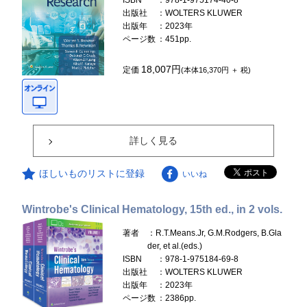
ISBN
：978-1-975174-40-8
出版社
：WOLTERS KLUWER
出版年
：2023年
ページ数
：451pp.
18,007円
定価
(本体16,370円 ＋ 税)
詳しく見る
ほしいものリストに登録
いいね
Wintrobe's Clinical Hematology, 15th ed., in 2 vols.
著者
：R.T.Means.Jr, G.M.Rodgers, B.Gla
der, et al.(eds.)
ISBN
：978-1-975184-69-8
出版社
：WOLTERS KLUWER
出版年
：2023年
ページ数
：2386pp.