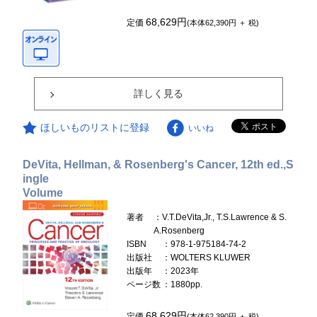
68,629円
定価
(本体62,390円 ＋ 税)
詳しく見る
ほしいものリストに登録
いいね
DeVita, Hellman, & Rosenberg's Cancer, 12th ed.,S
ingle
Volume
著者
：V.T.DeVita,Jr., T.S.Lawrence & S.
A.Rosenberg
ISBN
：978-1-975184-74-2
出版社
：WOLTERS KLUWER
出版年
：2023年
ページ数
：1880pp.
68,629円
定価
(本体62,390円 ＋ 税)