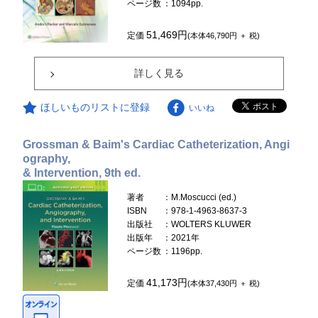
ページ数
：1094pp.
51,469円
定価
(本体46,790円 ＋ 税)
詳しく見る
ほしいものリストに登録
いいね
Grossman & Baim's Cardiac Catheterization, Angi
ography,
& Intervention, 9th ed.
著者
：M.Moscucci (ed.)
ISBN
：978-1-4963-8637-3
出版社
：WOLTERS KLUWER
出版年
：2021年
ページ数
：1196pp.
41,173円
定価
(本体37,430円 ＋ 税)