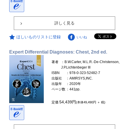
詳しく見る
ほしいものリストに登録
いいね
Expert Differential Diagnoses: Chest, 2nd ed.
著者
：B.W.Carter, M.L.R.-De-Christenson,
J.P.Lichtenbeger III
ISBN
：978-0-323-52482-7
出版社
：AMIRSYS,INC.
出版年
：2020年
ページ数
：441pp.
54,439円
定価
(本体49,490円 ＋ 税)