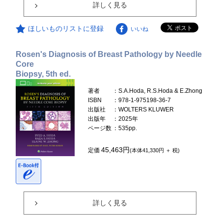
詳しく見る
ほしいものリストに登録
いいね
Rosen's Diagnosis of Breast Pathology by Needle
Core
Biopsy, 5th ed.
著者
：S.A.Hoda, R.S.Hoda & E.Zhong
ISBN
：978-1-975198-36-7
出版社
：WOLTERS KLUWER
出版年
：2025年
ページ数
：535pp.
45,463円
定価
(本体41,330円 ＋ 税)
詳しく見る