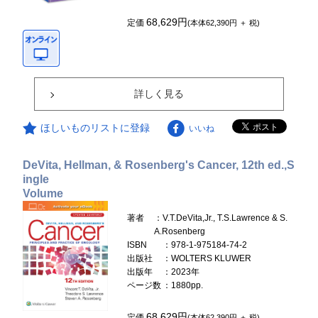
68,629円
定価
(本体62,390円 ＋ 税)
詳しく見る
ほしいものリストに登録
いいね
DeVita, Hellman, & Rosenberg's Cancer, 12th ed.,S
ingle
Volume
著者
：V.T.DeVita,Jr., T.S.Lawrence & S.
A.Rosenberg
ISBN
：978-1-975184-74-2
出版社
：WOLTERS KLUWER
出版年
：2023年
ページ数
：1880pp.
68,629円
定価
(本体62,390円 ＋ 税)