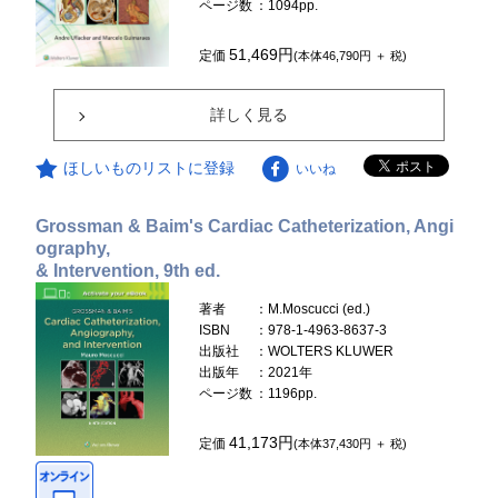
ページ数
：1094pp.
51,469円
定価
(本体46,790円 ＋ 税)
詳しく見る
ほしいものリストに登録
いいね
Grossman & Baim's Cardiac Catheterization, Angi
ography,
& Intervention, 9th ed.
著者
：M.Moscucci (ed.)
ISBN
：978-1-4963-8637-3
出版社
：WOLTERS KLUWER
出版年
：2021年
ページ数
：1196pp.
41,173円
定価
(本体37,430円 ＋ 税)