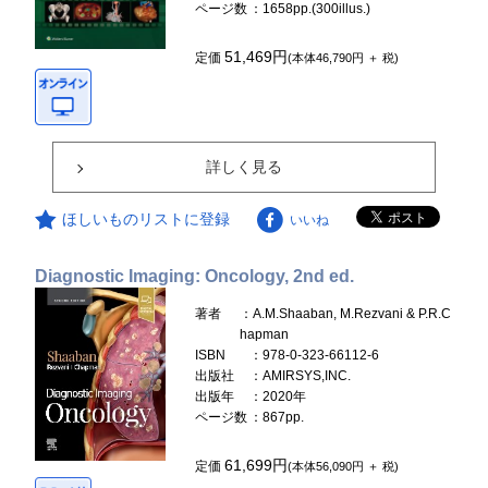
ページ数
：1658pp.(300illus.)
51,469円
定価
(本体46,790円 ＋ 税)
詳しく見る
ほしいものリストに登録
いいね
Diagnostic Imaging: Oncology, 2nd ed.
著者
：A.M.Shaaban, M.Rezvani & P.R.C
hapman
ISBN
：978-0-323-66112-6
出版社
：AMIRSYS,INC.
出版年
：2020年
ページ数
：867pp.
61,699円
定価
(本体56,090円 ＋ 税)