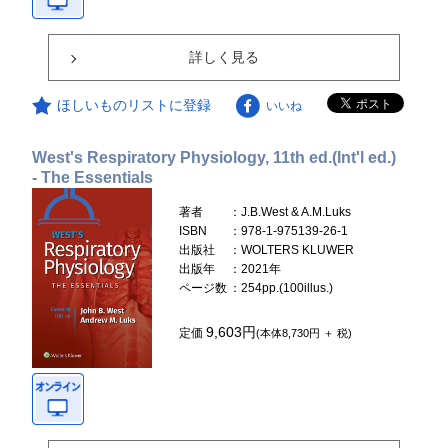
詳しく見る
ほしいものリストに登録
いいね
West's Respiratory Physiology, 11th ed.(Int'l ed.)
- The Essentials
著者
：J.B.West & A.M.Luks
ISBN
：978-1-975139-26-1
出版社
：WOLTERS KLUWER
出版年
：2021年
ページ数
：254pp.(100illus.)
9,603円
定価
(本体8,730円 ＋ 税)