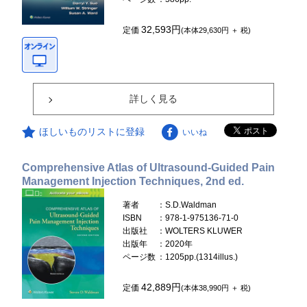
32,593円
定価
(本体29,630円 ＋ 税)
詳しく見る
ほしいものリストに登録
いいね
Comprehensive Atlas of Ultrasound-Guided Pain
Management Injection Techniques, 2nd ed.
著者
：S.D.Waldman
ISBN
：978-1-975136-71-0
出版社
：WOLTERS KLUWER
出版年
：2020年
ページ数
：1205pp.(1314illus.)
42,889円
定価
(本体38,990円 ＋ 税)