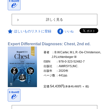
詳しく見る
ほしいものリストに登録
いいね
Expert Differential Diagnoses: Chest, 2nd ed.
著者
：B.W.Carter, M.L.R.-De-Christenson,
J.P.Lichtenbeger III
ISBN
：978-0-323-52482-7
出版社
：AMIRSYS,INC.
出版年
：2020年
ページ数
：441pp.
54,439円
定価
(本体49,490円 ＋ 税)