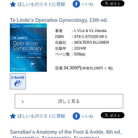
ほしいものリストに登録
いいね
Te Linde's Operative Gynecology, 13th ed.
著者
：L.V.Le & V.L.Handa
ISBN
：978-1-975200-09-1
出版社
：WOLTERS KLUWER
出版年
：2024年
ページ数
：839pp.
34,309円
定価
(本体31,190円 ＋ 税)
詳しく見る
ほしいものリストに登録
いいね
Sarrafian's Anatomy of the Foot & Ankle, 4th ed.