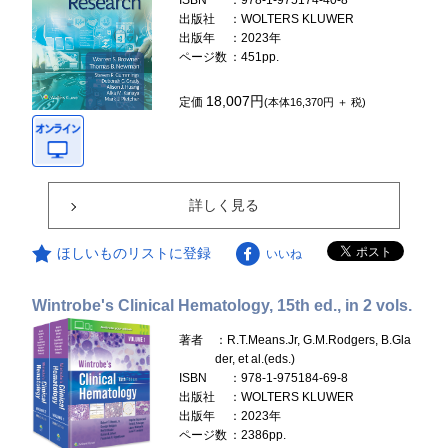
ISBN
：978-1-975174-40-8
出版社
：WOLTERS KLUWER
出版年
：2023年
ページ数
：451pp.
18,007円
定価
(本体16,370円 ＋ 税)
詳しく見る
ほしいものリストに登録
いいね
Wintrobe's Clinical Hematology, 15th ed., in 2 vols.
著者
：R.T.Means.Jr, G.M.Rodgers, B.Gla
der, et al.(eds.)
ISBN
：978-1-975184-69-8
出版社
：WOLTERS KLUWER
出版年
：2023年
ページ数
：2386pp.