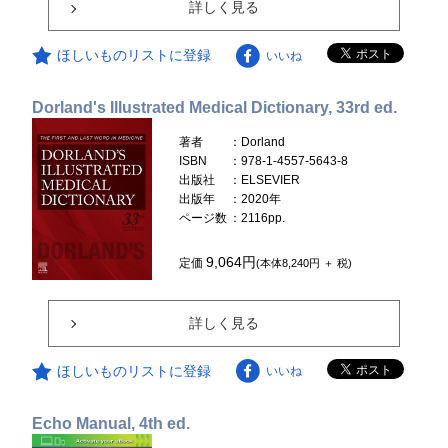
詳しく見る
ほしいものリストに登録
いいね
Dorland's Illustrated Medical Dictionary, 33rd ed.
著者
：Dorland
ISBN
：978-1-4557-5643-8
出版社
：ELSEVIER
出版年
：2020年
ページ数
：2116pp.
9,064円
定価
(本体8,240円 ＋ 税)
詳しく見る
ほしいものリストに登録
いいね
Echo Manual, 4th ed.