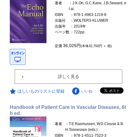
著者
：J.K.Oh, G.C.Kane, J.B.Seward, e
t al.
ISBN
：978-1-4963-1219-8
出版社
：WOLTERS KLUWER
出版年
：2019年
ページ数
：722pp.
36,025円
定価
(本体32,750円 ＋ 税)
詳しく見る
ほしいものリストに登録
いいね
Handbook of Patient Care in Vascular Diseases, 6t
h ed.
著者
：T.E.Rasmussen, W.D.Clouse & B.
H.Tonnessen (eds.)
ISBN
：978-1-4511-7523-3