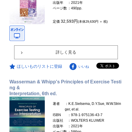
出版年
：2021年
ページ数
：490pp.
32,593円
定価
(本体29,630円 ＋ 税)
詳しく見る
ほしいものリストに登録
いいね
Wasserman & Whipp's Principles of Exercise Testi
ng &
Interpretation, 6th ed.
著者
：K.E.Sietsema, D.Y.Sue, W.W.Strin
ger, et al.
ISBN
：978-1-975136-43-7
出版社
：WOLTERS KLUWER
出版年
：2021年
ページ数
：586pp.