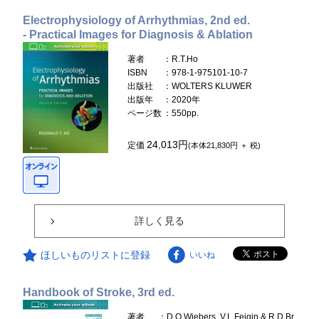
Electrophysiology of Arrhythmias, 2nd ed.
- Practical Images for Diagnosis & Ablation
著者
：R.T.Ho
ISBN
：978-1-975101-10-7
出版社
：WOLTERS KLUWER
出版年
：2020年
ページ数
：550pp.
24,013円
定価
(本体21,830円 ＋ 税)
詳しく見る
ほしいものリストに登録
いいね
Handbook of Stroke, 3rd ed.
著者
：D.O.Wiebers, V.L.Feigin & R.D.Br