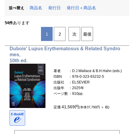
商品名
発行日
発行日＋商品名
並べ替え
あります
54件
1
2
次
最後
Dubois' Lupus Erythematosus & Related Syndro
mes,
10th ed.
著者
：D.J.Wallace & B.H.Hahn (eds.)
ISBN
：978-0-323-93232-5
出版社
：ELSEVIER
出版年
：2025年
ページ数
：910pp.
41,569円
定価
(本体37,790円 ＋ 税)