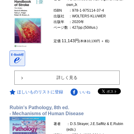
own,Jr.
ISBN
：978-1-975114-37-4
出版社
：WOLTERS KLUWER
出版年
：2020年
ページ数
：427pp.(50illus.)
11,143円
定価
(本体10,130円 ＋ 税)
詳しく見る
ほしいものリストに登録
いいね
Rubin's Pathology, 8th ed.
- Mechanisms of Human Disease
著者
：D.S.Strayer, J.E.Saffitz & E.Rubin
(eds.)