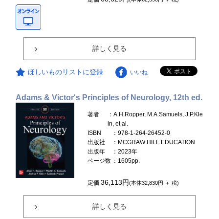
詳しく見る
ほしいものリストに登録
いいね
Adams & Victor's Principles of Neurology, 12th ed.
著者
：A.H.Ropper, M.A.Samuels, J.P.Kle
in, et al.
ISBN
：978-1-264-26452-0
出版社
：MCGRAW HILL EDUCATION
出版年
：2023年
ページ数
：1605pp.
36,113円
定価
(本体32,830円 ＋ 税)
詳しく見る