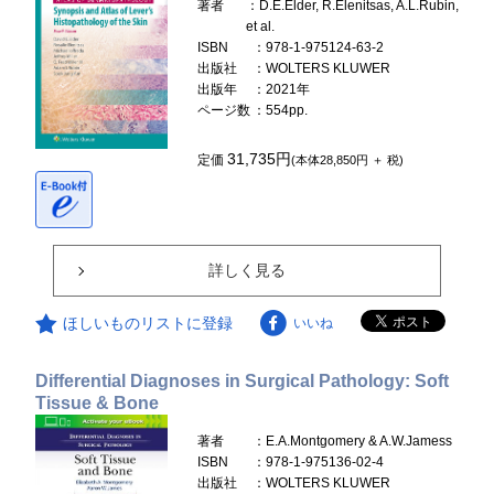
著者
：D.E.Elder, R.Elenitsas, A.L.Rubin,
et al.
ISBN
：978-1-975124-63-2
出版社
：WOLTERS KLUWER
出版年
：2021年
ページ数
：554pp.
31,735円
定価
(本体28,850円 ＋ 税)
詳しく見る
ほしいものリストに登録
いいね
Differential Diagnoses in Surgical Pathology: Soft
Tissue & Bone
著者
：E.A.Montgomery & A.W.Jamess
ISBN
：978-1-975136-02-4
出版社
：WOLTERS KLUWER