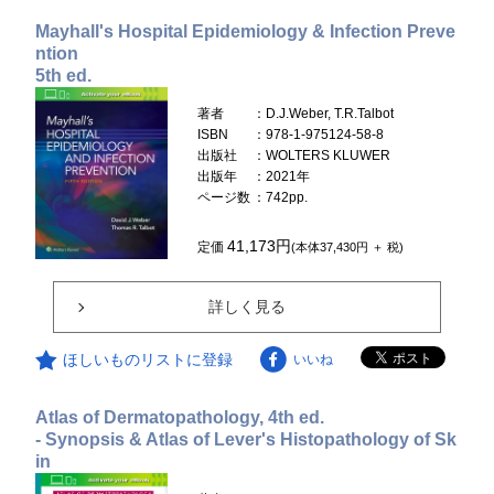
Mayhall's Hospital Epidemiology & Infection Preve
ntion
5th ed.
著者
：D.J.Weber, T.R.Talbot
ISBN
：978-1-975124-58-8
出版社
：WOLTERS KLUWER
出版年
：2021年
ページ数
：742pp.
41,173円
定価
(本体37,430円 ＋ 税)
詳しく見る
ほしいものリストに登録
いいね
Atlas of Dermatopathology, 4th ed.
- Synopsis & Atlas of Lever's Histopathology of Sk
in