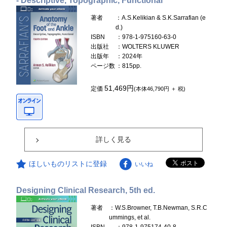
- Descriptive, Topographic, Functional
著者
：A.S.Kelikian & S.K.Sarrafian (e
d.)
ISBN
：978-1-975160-63-0
出版社
：WOLTERS KLUWER
出版年
：2024年
ページ数
：815pp.
51,469円
定価
(本体46,790円 ＋ 税)
詳しく見る
ほしいものリストに登録
いいね
Designing Clinical Research, 5th ed.
著者
：W.S.Browner, T.B.Newman, S.R.C
ummings, et al.