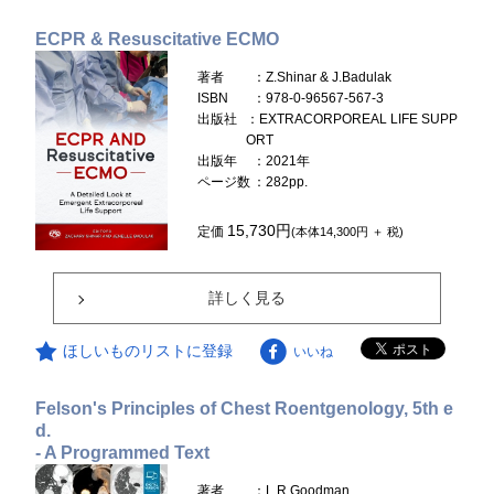
ECPR & Resuscitative ECMO
著者
：Z.Shinar & J.Badulak
ISBN
：978-0-96567-567-3
出版社
：EXTRACORPOREAL LIFE SUPP
ORT
出版年
：2021年
ページ数
：282pp.
15,730円
定価
(本体14,300円 ＋ 税)
詳しく見る
ほしいものリストに登録
いいね
Felson's Principles of Chest Roentgenology, 5th e
d.
- A Programmed Text
著者
：L.R.Goodman