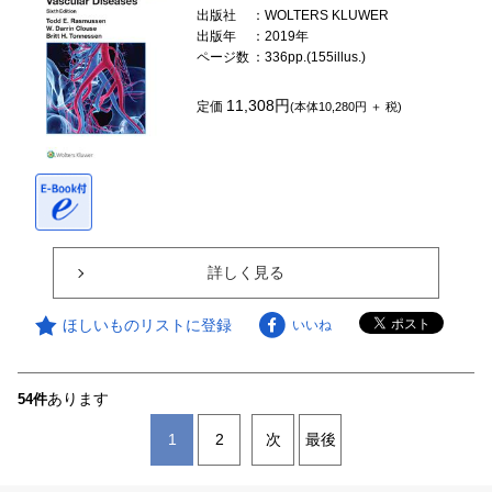
出版社
：WOLTERS KLUWER
出版年
：2019年
ページ数
：336pp.(155illus.)
11,308円
定価
(本体10,280円 ＋ 税)
詳しく見る
ほしいものリストに登録
いいね
あります
54件
1
2
次
最後