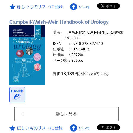
ほしいものリストに登録
いいね
Campbell-Walsh-Wein Handbook of Urology
著者
：A.W.Partin, C.A.Peters, L.R.Kavou
ssi, et al.
ISBN
：978-0-323-82747-8
出版社
：ELSEVIER
出版年
：2022年
ページ数
：879pp.
18,139円
定価
(本体16,490円 ＋ 税)
詳しく見る
ほしいものリストに登録
いいね