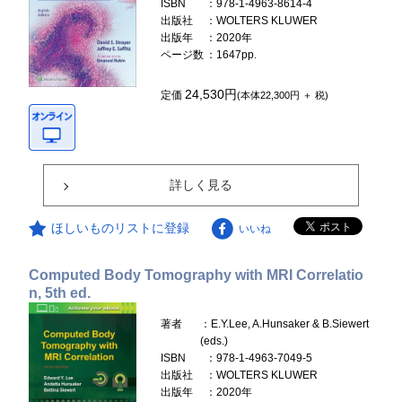
ISBN
：978-1-4963-8614-4
出版社
：WOLTERS KLUWER
出版年
：2020年
ページ数
：1647pp.
24,530円
定価
(本体22,300円 ＋ 税)
詳しく見る
ほしいものリストに登録
いいね
Computed Body Tomography with MRI Correlatio
n, 5th ed.
著者
：E.Y.Lee, A.Hunsaker & B.Siewert
(eds.)
ISBN
：978-1-4963-7049-5
出版社
：WOLTERS KLUWER
出版年
：2020年