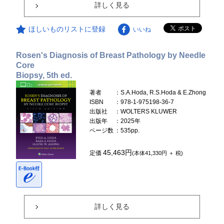
詳しく見る
ほしいものリストに登録
いいね
Rosen's Diagnosis of Breast Pathology by Needle
Core
Biopsy, 5th ed.
著者
：S.A.Hoda, R.S.Hoda & E.Zhong
ISBN
：978-1-975198-36-7
出版社
：WOLTERS KLUWER
出版年
：2025年
ページ数
：535pp.
45,463円
定価
(本体41,330円 ＋ 税)
詳しく見る