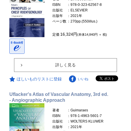
ISBN
：978-0-323-62567-8
出版社
：ELSEVIER
出版年
：2021年
ページ数
：270pp.(550illus.)
16,324円
定価
(本体14,840円 ＋ 税)
詳しく見る
ほしいものリストに登録
いいね
Uflacker's Atlas of Vascular Anatomy, 3rd ed.
- Angiographic Approach
著者
：Guimaraes
ISBN
：978-1-4963-5601-7
出版社
：WOLTERS KLUWER
出版年
：2021年