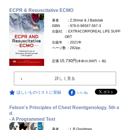
ECPR & Resuscitative ECMO
著者
：Z.Shinar & J.Badulak
ISBN
：978-0-96567-567-3
出版社
：EXTRACORPOREAL LIFE SUPP
ORT
出版年
：2021年
ページ数
：282pp.
15,730円
定価
(本体14,300円 ＋ 税)
詳しく見る
ほしいものリストに登録
いいね
Felson's Principles of Chest Roentgenology, 5th e
d.
- A Programmed Text
著者
：L.R.Goodman