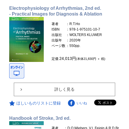
Electrophysiology of Arrhythmias, 2nd ed.
- Practical Images for Diagnosis & Ablation
著者
：R.T.Ho
ISBN
：978-1-975101-10-7
出版社
：WOLTERS KLUWER
出版年
：2020年
ページ数
：550pp.
24,013円
定価
(本体21,830円 ＋ 税)
詳しく見る
ほしいものリストに登録
いいね
Handbook of Stroke, 3rd ed.
著者
：D.O.Wiebers, V.L.Feigin & R.D.Br