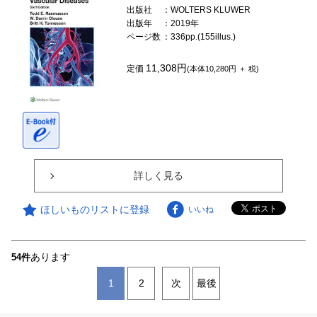
出版社
：WOLTERS KLUWER
出版年
：2019年
ページ数
：336pp.(155illus.)
11,308円
定価
(本体10,280円 ＋ 税)
詳しく見る
ほしいものリストに登録
いいね
あります
54件
1
2
次
最後