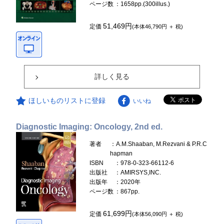
ページ数
：1658pp.(300illus.)
51,469円
定価
(本体46,790円 ＋ 税)
詳しく見る
ほしいものリストに登録
いいね
Diagnostic Imaging: Oncology, 2nd ed.
著者
：A.M.Shaaban, M.Rezvani & P.R.C
hapman
ISBN
：978-0-323-66112-6
出版社
：AMIRSYS,INC.
出版年
：2020年
ページ数
：867pp.
61,699円
定価
(本体56,090円 ＋ 税)