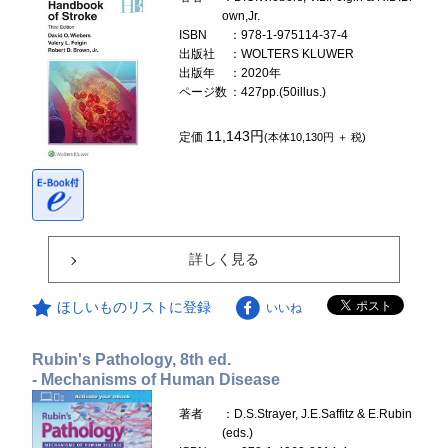
own,Jr.
ISBN
：978-1-975114-37-4
出版社
：WOLTERS KLUWER
出版年
：2020年
ページ数
：427pp.(50illus.)
11,143円
定価
(本体10,130円 ＋ 税)
詳しく見る
ほしいものリストに登録
いいね
Rubin's Pathology, 8th ed.
- Mechanisms of Human Disease
著者
：D.S.Strayer, J.E.Saffitz & E.Rubin
(eds.)