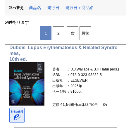
商品名
発行日
発行日＋商品名
並べ替え
あります
54件
1
2
次
最後
Dubois' Lupus Erythematosus & Related Syndro
mes,
10th ed.
著者
：D.J.Wallace & B.H.Hahn (eds.)
ISBN
：978-0-323-93232-5
出版社
：ELSEVIER
出版年
：2025年
ページ数
：910pp.
41,569円
定価
(本体37,790円 ＋ 税)