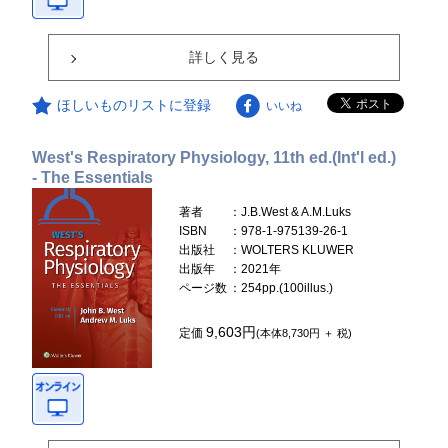
詳しく見る
ほしいものリストに登録
いいね
West's Respiratory Physiology, 11th ed.(Int'l ed.)
- The Essentials
著者
：J.B.West & A.M.Luks
ISBN
：978-1-975139-26-1
出版社
：WOLTERS KLUWER
出版年
：2021年
ページ数
：254pp.(100illus.)
9,603円
定価
(本体8,730円 ＋ 税)