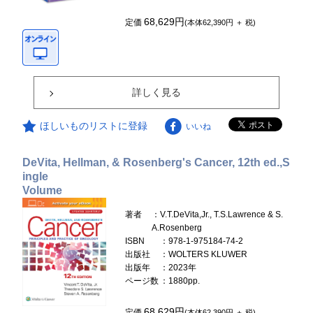
68,629円
定価
(本体62,390円 ＋ 税)
詳しく見る
ほしいものリストに登録
いいね
DeVita, Hellman, & Rosenberg's Cancer, 12th ed.,S
ingle
Volume
著者
：V.T.DeVita,Jr., T.S.Lawrence & S.
A.Rosenberg
ISBN
：978-1-975184-74-2
出版社
：WOLTERS KLUWER
出版年
：2023年
ページ数
：1880pp.
68,629円
定価
(本体62,390円 ＋ 税)