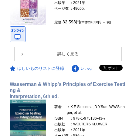
出版年
：2021年
ページ数
：490pp.
32,593円
定価
(本体29,630円 ＋ 税)
詳しく見る
ほしいものリストに登録
いいね
Wasserman & Whipp's Principles of Exercise Testi
ng &
Interpretation, 6th ed.
著者
：K.E.Sietsema, D.Y.Sue, W.W.Strin
ger, et al.
ISBN
：978-1-975136-43-7
出版社
：WOLTERS KLUWER
出版年
：2021年
ページ数
：586pp.