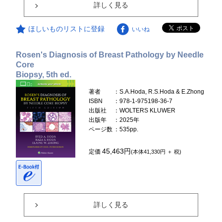
詳しく見る
ほしいものリストに登録
いいね
Rosen's Diagnosis of Breast Pathology by Needle
Core
Biopsy, 5th ed.
著者
：S.A.Hoda, R.S.Hoda & E.Zhong
ISBN
：978-1-975198-36-7
出版社
：WOLTERS KLUWER
出版年
：2025年
ページ数
：535pp.
45,463円
定価
(本体41,330円 ＋ 税)
詳しく見る