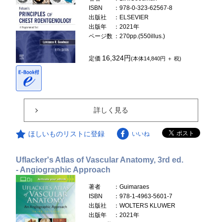
ISBN
：978-0-323-62567-8
出版社
：ELSEVIER
出版年
：2021年
ページ数
：270pp.(550illus.)
16,324円
定価
(本体14,840円 ＋ 税)
詳しく見る
ほしいものリストに登録
いいね
Uflacker's Atlas of Vascular Anatomy, 3rd ed.
- Angiographic Approach
著者
：Guimaraes
ISBN
：978-1-4963-5601-7
出版社
：WOLTERS KLUWER
出版年
：2021年