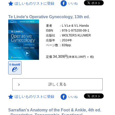
ほしいものリストに登録
いいね
Te Linde's Operative Gynecology, 13th ed.
著者
：L.V.Le & V.L.Handa
ISBN
：978-1-975200-09-1
出版社
：WOLTERS KLUWER
出版年
：2024年
ページ数
：839pp.
34,309円
定価
(本体31,190円 ＋ 税)
詳しく見る
ほしいものリストに登録
いいね
Sarrafian's Anatomy of the Foot & Ankle, 4th ed.