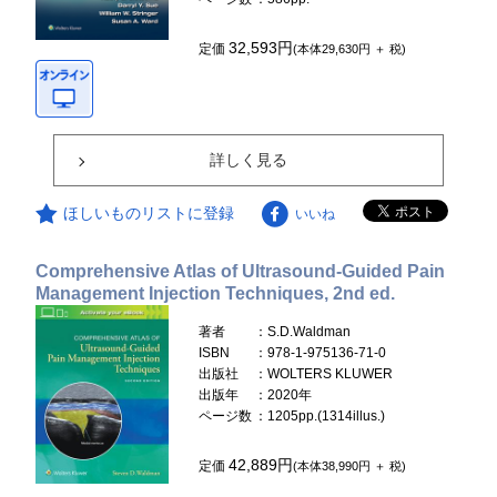
32,593円
定価
(本体29,630円 ＋ 税)
詳しく見る
ほしいものリストに登録
いいね
Comprehensive Atlas of Ultrasound-Guided Pain
Management Injection Techniques, 2nd ed.
著者
：S.D.Waldman
ISBN
：978-1-975136-71-0
出版社
：WOLTERS KLUWER
出版年
：2020年
ページ数
：1205pp.(1314illus.)
42,889円
定価
(本体38,990円 ＋ 税)