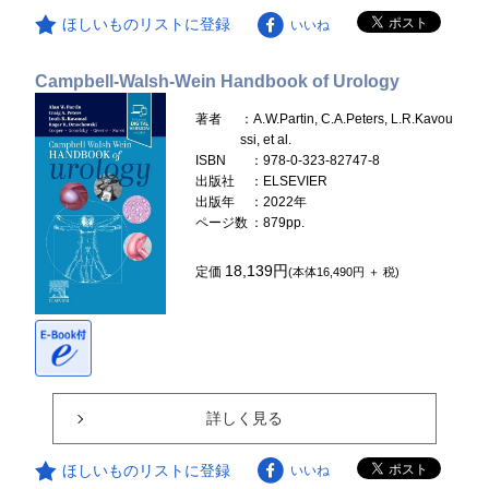
ほしいものリストに登録
いいね
Campbell-Walsh-Wein Handbook of Urology
著者
：A.W.Partin, C.A.Peters, L.R.Kavou
ssi, et al.
ISBN
：978-0-323-82747-8
出版社
：ELSEVIER
出版年
：2022年
ページ数
：879pp.
18,139円
定価
(本体16,490円 ＋ 税)
詳しく見る
ほしいものリストに登録
いいね