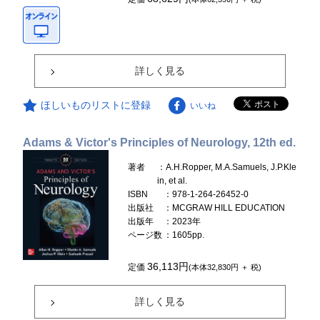
詳しく見る
ほしいものリストに登録
いいね
Adams & Victor's Principles of Neurology, 12th ed.
著者
：A.H.Ropper, M.A.Samuels, J.P.Kle
in, et al.
ISBN
：978-1-264-26452-0
出版社
：MCGRAW HILL EDUCATION
出版年
：2023年
ページ数
：1605pp.
36,113円
定価
(本体32,830円 ＋ 税)
詳しく見る