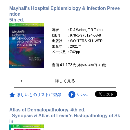
Mayhall's Hospital Epidemiology & Infection Preve
ntion
5th ed.
著者
：D.J.Weber, T.R.Talbot
ISBN
：978-1-975124-58-8
出版社
：WOLTERS KLUWER
出版年
：2021年
ページ数
：742pp.
41,173円
定価
(本体37,430円 ＋ 税)
詳しく見る
ほしいものリストに登録
いいね
Atlas of Dermatopathology, 4th ed.
- Synopsis & Atlas of Lever's Histopathology of Sk
in