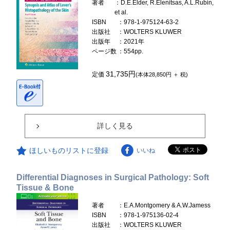
著者
：D.E.Elder, R.Elenitsas, A.L.Rubin,
et al.
ISBN
：978-1-975124-63-2
出版社
：WOLTERS KLUWER
出版年
：2021年
ページ数
：554pp.
31,735円
定価
(本体28,850円 ＋ 税)
詳しく見る
ほしいものリストに登録
いいね
Differential Diagnoses in Surgical Pathology: Soft
Tissue & Bone
著者
：E.A.Montgomery & A.W.Jamess
ISBN
：978-1-975136-02-4
出版社
：WOLTERS KLUWER