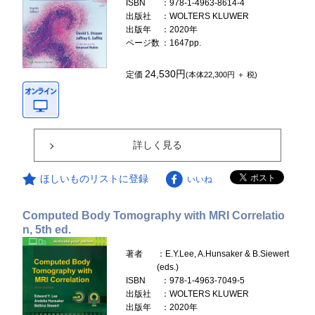
ISBN
：978-1-4963-8614-4
出版社
：WOLTERS KLUWER
出版年
：2020年
ページ数
：1647pp.
24,530円
定価
(本体22,300円 ＋ 税)
詳しく見る
ほしいものリストに登録
いいね
Computed Body Tomography with MRI Correlatio
n, 5th ed.
著者
：E.Y.Lee, A.Hunsaker & B.Siewert
(eds.)
ISBN
：978-1-4963-7049-5
出版社
：WOLTERS KLUWER
出版年
：2020年