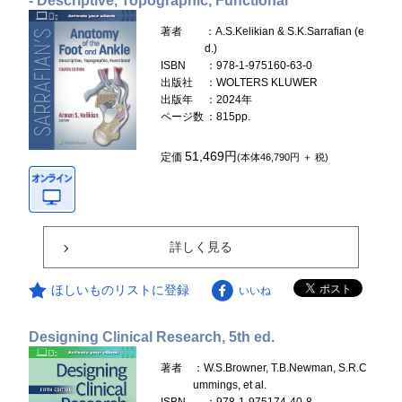
- Descriptive, Topographic, Functional
著者
：A.S.Kelikian & S.K.Sarrafian (e
d.)
ISBN
：978-1-975160-63-0
出版社
：WOLTERS KLUWER
出版年
：2024年
ページ数
：815pp.
51,469円
定価
(本体46,790円 ＋ 税)
詳しく見る
ほしいものリストに登録
いいね
Designing Clinical Research, 5th ed.
著者
：W.S.Browner, T.B.Newman, S.R.C
ummings, et al.