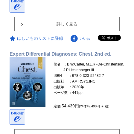
詳しく見る
ほしいものリストに登録
いいね
Expert Differential Diagnoses: Chest, 2nd ed.
著者
：B.W.Carter, M.L.R.-De-Christenson,
J.P.Lichtenbeger III
ISBN
：978-0-323-52482-7
出版社
：AMIRSYS,INC.
出版年
：2020年
ページ数
：441pp.
54,439円
定価
(本体49,490円 ＋ 税)