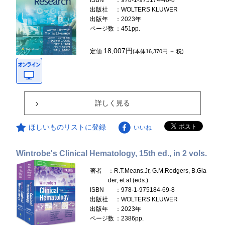
ISBN
：978-1-975174-40-8
出版社
：WOLTERS KLUWER
出版年
：2023年
ページ数
：451pp.
18,007円
定価
(本体16,370円 ＋ 税)
詳しく見る
ほしいものリストに登録
いいね
Wintrobe's Clinical Hematology, 15th ed., in 2 vols.
著者
：R.T.Means.Jr, G.M.Rodgers, B.Gla
der, et al.(eds.)
ISBN
：978-1-975184-69-8
出版社
：WOLTERS KLUWER
出版年
：2023年
ページ数
：2386pp.