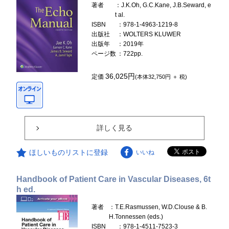
著者
：J.K.Oh, G.C.Kane, J.B.Seward, e
t al.
ISBN
：978-1-4963-1219-8
出版社
：WOLTERS KLUWER
出版年
：2019年
ページ数
：722pp.
36,025円
定価
(本体32,750円 ＋ 税)
詳しく見る
ほしいものリストに登録
いいね
Handbook of Patient Care in Vascular Diseases, 6t
h ed.
著者
：T.E.Rasmussen, W.D.Clouse & B.
H.Tonnessen (eds.)
ISBN
：978-1-4511-7523-3