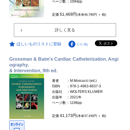
ページ数
：1094pp.
51,469円
定価
(本体46,790円 ＋ 税)
詳しく見る
ほしいものリストに登録
いいね
Grossman & Baim's Cardiac Catheterization, Angi
ography,
& Intervention, 9th ed.
著者
：M.Moscucci (ed.)
ISBN
：978-1-4963-8637-3
出版社
：WOLTERS KLUWER
出版年
：2021年
ページ数
：1196pp.
41,173円
定価
(本体37,430円 ＋ 税)