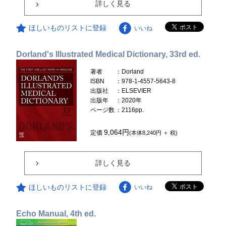
詳しく見る
ほしいものリストに登録
いいね
Dorland's Illustrated Medical Dictionary, 33rd ed.
著者
：Dorland
ISBN
：978-1-4557-5643-8
出版社
：ELSEVIER
出版年
：2020年
ページ数
：2116pp.
9,064円
定価
(本体8,240円 ＋ 税)
詳しく見る
ほしいものリストに登録
いいね
Echo Manual, 4th ed.