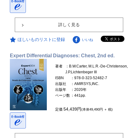
詳しく見る
ほしいものリストに登録
いいね
Expert Differential Diagnoses: Chest, 2nd ed.
著者
：B.W.Carter, M.L.R.-De-Christenson,
J.P.Lichtenbeger III
ISBN
：978-0-323-52482-7
出版社
：AMIRSYS,INC.
出版年
：2020年
ページ数
：441pp.
54,439円
定価
(本体49,490円 ＋ 税)