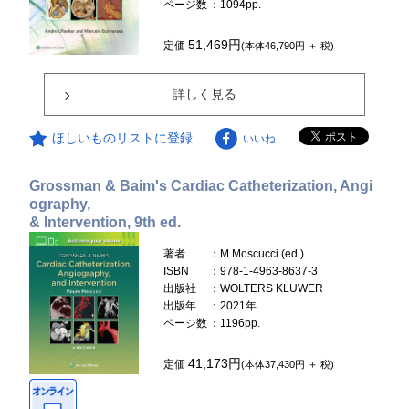
ページ数
：1094pp.
51,469円
定価
(本体46,790円 ＋ 税)
詳しく見る
ほしいものリストに登録
いいね
Grossman & Baim's Cardiac Catheterization, Angi
ography,
& Intervention, 9th ed.
著者
：M.Moscucci (ed.)
ISBN
：978-1-4963-8637-3
出版社
：WOLTERS KLUWER
出版年
：2021年
ページ数
：1196pp.
41,173円
定価
(本体37,430円 ＋ 税)