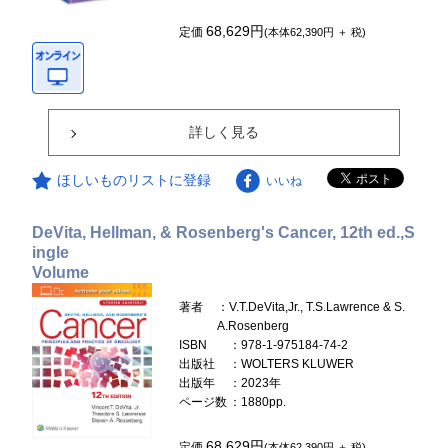
68,629円
定価
(本体62,390円 ＋ 税)
詳しく見る
ほしいものリストに登録
いいね
DeVita, Hellman, & Rosenberg's Cancer, 12th ed.,S
ingle
Volume
著者
：V.T.DeVita,Jr., T.S.Lawrence & S.
A.Rosenberg
ISBN
：978-1-975184-74-2
出版社
：WOLTERS KLUWER
出版年
：2023年
ページ数
：1880pp.
68,629円
定価
(本体62,390円 ＋ 税)