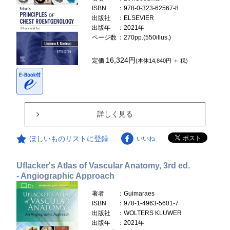
ISBN
：978-0-323-62567-8
出版社
：ELSEVIER
出版年
：2021年
ページ数
：270pp.(550illus.)
16,324円
定価
(本体14,840円 ＋ 税)
詳しく見る
ほしいものリストに登録
いいね
Uflacker's Atlas of Vascular Anatomy, 3rd ed.
- Angiographic Approach
著者
：Guimaraes
ISBN
：978-1-4963-5601-7
出版社
：WOLTERS KLUWER
出版年
：2021年