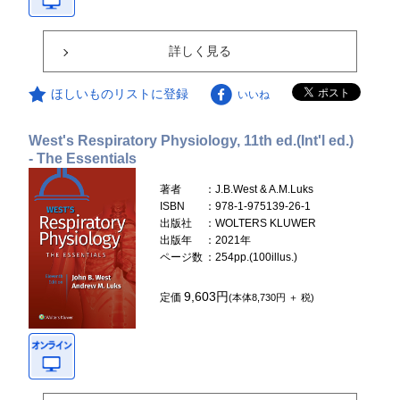
詳しく見る
ほしいものリストに登録
いいね
West's Respiratory Physiology, 11th ed.(Int'l ed.)
- The Essentials
著者
：J.B.West & A.M.Luks
ISBN
：978-1-975139-26-1
出版社
：WOLTERS KLUWER
出版年
：2021年
ページ数
：254pp.(100illus.)
9,603円
定価
(本体8,730円 ＋ 税)