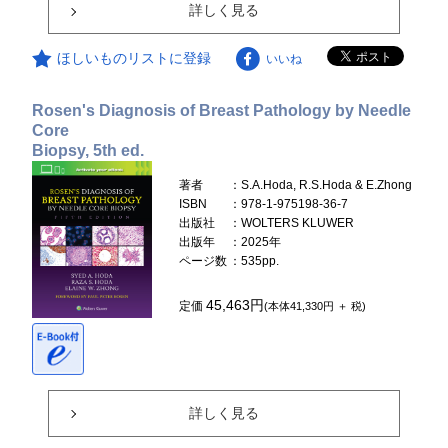
詳しく見る
ほしいものリストに登録
いいね
Rosen's Diagnosis of Breast Pathology by Needle
Core
Biopsy, 5th ed.
著者
：S.A.Hoda, R.S.Hoda & E.Zhong
ISBN
：978-1-975198-36-7
出版社
：WOLTERS KLUWER
出版年
：2025年
ページ数
：535pp.
45,463円
定価
(本体41,330円 ＋ 税)
詳しく見る