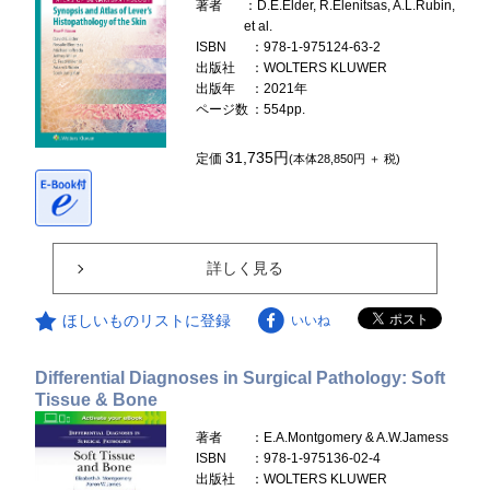
著者
：D.E.Elder, R.Elenitsas, A.L.Rubin,
et al.
ISBN
：978-1-975124-63-2
出版社
：WOLTERS KLUWER
出版年
：2021年
ページ数
：554pp.
31,735円
定価
(本体28,850円 ＋ 税)
詳しく見る
ほしいものリストに登録
いいね
Differential Diagnoses in Surgical Pathology: Soft
Tissue & Bone
著者
：E.A.Montgomery & A.W.Jamess
ISBN
：978-1-975136-02-4
出版社
：WOLTERS KLUWER