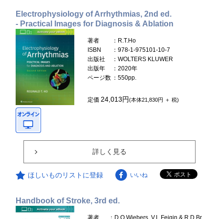
Electrophysiology of Arrhythmias, 2nd ed.
- Practical Images for Diagnosis & Ablation
著者
：R.T.Ho
ISBN
：978-1-975101-10-7
出版社
：WOLTERS KLUWER
出版年
：2020年
ページ数
：550pp.
24,013円
定価
(本体21,830円 ＋ 税)
詳しく見る
ほしいものリストに登録
いいね
Handbook of Stroke, 3rd ed.
著者
：D.O.Wiebers, V.L.Feigin & R.D.Br