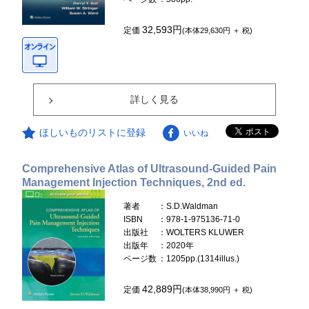
32,593円
定価
(本体29,630円 ＋ 税)
詳しく見る
ほしいものリストに登録
いいね
Comprehensive Atlas of Ultrasound-Guided Pain
Management Injection Techniques, 2nd ed.
著者
：S.D.Waldman
ISBN
：978-1-975136-71-0
出版社
：WOLTERS KLUWER
出版年
：2020年
ページ数
：1205pp.(1314illus.)
42,889円
定価
(本体38,990円 ＋ 税)