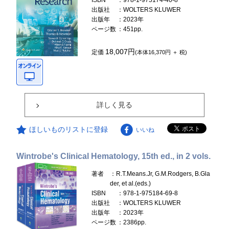
ISBN
：978-1-975174-40-8
出版社
：WOLTERS KLUWER
出版年
：2023年
ページ数
：451pp.
18,007円
定価
(本体16,370円 ＋ 税)
詳しく見る
ほしいものリストに登録
いいね
Wintrobe's Clinical Hematology, 15th ed., in 2 vols.
著者
：R.T.Means.Jr, G.M.Rodgers, B.Gla
der, et al.(eds.)
ISBN
：978-1-975184-69-8
出版社
：WOLTERS KLUWER
出版年
：2023年
ページ数
：2386pp.