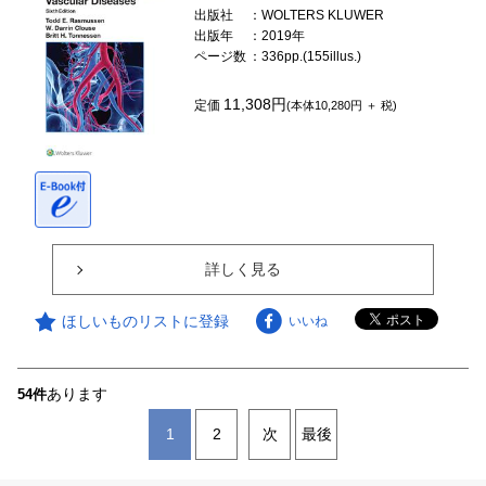
出版社
：WOLTERS KLUWER
出版年
：2019年
ページ数
：336pp.(155illus.)
11,308円
定価
(本体10,280円 ＋ 税)
詳しく見る
ほしいものリストに登録
いいね
あります
54件
1
2
次
最後