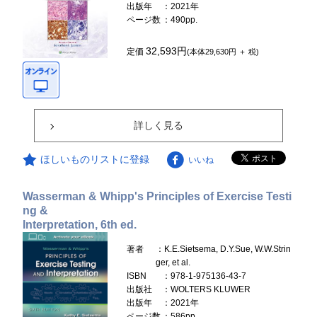
出版年
：2021年
ページ数
：490pp.
32,593円
定価
(本体29,630円 ＋ 税)
詳しく見る
ほしいものリストに登録
いいね
Wasserman & Whipp's Principles of Exercise Testi
ng &
Interpretation, 6th ed.
著者
：K.E.Sietsema, D.Y.Sue, W.W.Strin
ger, et al.
ISBN
：978-1-975136-43-7
出版社
：WOLTERS KLUWER
出版年
：2021年
ページ数
：586pp.