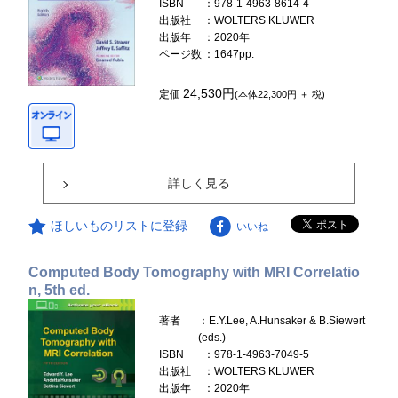
ISBN
：978-1-4963-8614-4
出版社
：WOLTERS KLUWER
出版年
：2020年
ページ数
：1647pp.
24,530円
定価
(本体22,300円 ＋ 税)
詳しく見る
ほしいものリストに登録
いいね
Computed Body Tomography with MRI Correlatio
n, 5th ed.
著者
：E.Y.Lee, A.Hunsaker & B.Siewert
(eds.)
ISBN
：978-1-4963-7049-5
出版社
：WOLTERS KLUWER
出版年
：2020年