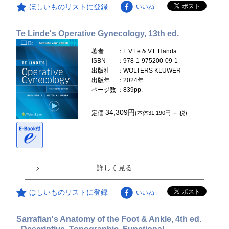
ほしいものリストに登録
いいね
Te Linde's Operative Gynecology, 13th ed.
著者
：L.V.Le & V.L.Handa
ISBN
：978-1-975200-09-1
出版社
：WOLTERS KLUWER
出版年
：2024年
ページ数
：839pp.
34,309円
定価
(本体31,190円 ＋ 税)
詳しく見る
ほしいものリストに登録
いいね
Sarrafian's Anatomy of the Foot & Ankle, 4th ed.