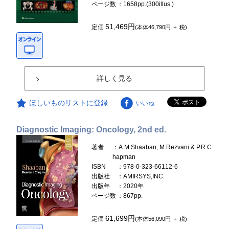
ページ数
：1658pp.(300illus.)
51,469円
定価
(本体46,790円 ＋ 税)
詳しく見る
ほしいものリストに登録
いいね
Diagnostic Imaging: Oncology, 2nd ed.
著者
：A.M.Shaaban, M.Rezvani & P.R.C
hapman
ISBN
：978-0-323-66112-6
出版社
：AMIRSYS,INC.
出版年
：2020年
ページ数
：867pp.
61,699円
定価
(本体56,090円 ＋ 税)