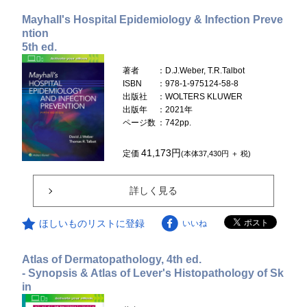
Mayhall's Hospital Epidemiology & Infection Preve
ntion
5th ed.
著者
：D.J.Weber, T.R.Talbot
ISBN
：978-1-975124-58-8
出版社
：WOLTERS KLUWER
出版年
：2021年
ページ数
：742pp.
41,173円
定価
(本体37,430円 ＋ 税)
詳しく見る
ほしいものリストに登録
いいね
Atlas of Dermatopathology, 4th ed.
- Synopsis & Atlas of Lever's Histopathology of Sk
in