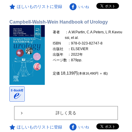
ほしいものリストに登録
いいね
Campbell-Walsh-Wein Handbook of Urology
著者
：A.W.Partin, C.A.Peters, L.R.Kavou
ssi, et al.
ISBN
：978-0-323-82747-8
出版社
：ELSEVIER
出版年
：2022年
ページ数
：879pp.
18,139円
定価
(本体16,490円 ＋ 税)
詳しく見る
ほしいものリストに登録
いいね