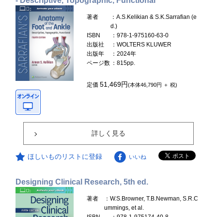
- Descriptive, Topographic, Functional
著者
：A.S.Kelikian & S.K.Sarrafian (e
d.)
ISBN
：978-1-975160-63-0
出版社
：WOLTERS KLUWER
出版年
：2024年
ページ数
：815pp.
51,469円
定価
(本体46,790円 ＋ 税)
詳しく見る
ほしいものリストに登録
いいね
Designing Clinical Research, 5th ed.
著者
：W.S.Browner, T.B.Newman, S.R.C
ummings, et al.