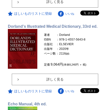
詳しく見る
ほしいものリストに登録
いいね
Dorland's Illustrated Medical Dictionary, 33rd ed.
著者
：Dorland
ISBN
：978-1-4557-5643-8
出版社
：ELSEVIER
出版年
：2020年
ページ数
：2116pp.
9,064円
定価
(本体8,240円 ＋ 税)
詳しく見る
ほしいものリストに登録
いいね
Echo Manual, 4th ed.