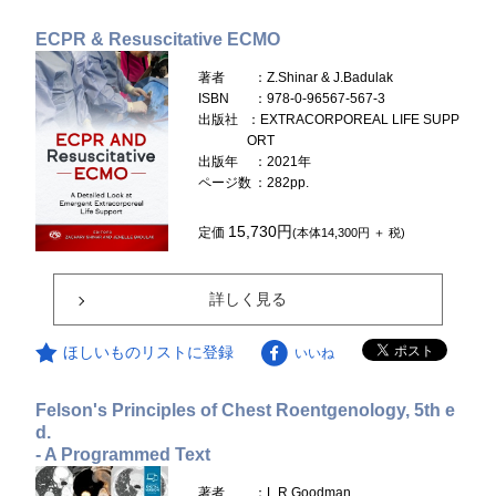
ECPR & Resuscitative ECMO
著者
：Z.Shinar & J.Badulak
ISBN
：978-0-96567-567-3
出版社
：EXTRACORPOREAL LIFE SUPP
ORT
出版年
：2021年
ページ数
：282pp.
15,730円
定価
(本体14,300円 ＋ 税)
詳しく見る
ほしいものリストに登録
いいね
Felson's Principles of Chest Roentgenology, 5th e
d.
- A Programmed Text
著者
：L.R.Goodman