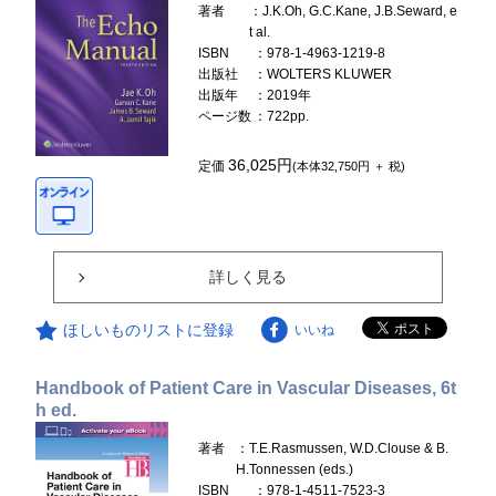
著者
：J.K.Oh, G.C.Kane, J.B.Seward, e
t al.
ISBN
：978-1-4963-1219-8
出版社
：WOLTERS KLUWER
出版年
：2019年
ページ数
：722pp.
36,025円
定価
(本体32,750円 ＋ 税)
詳しく見る
ほしいものリストに登録
いいね
Handbook of Patient Care in Vascular Diseases, 6t
h ed.
著者
：T.E.Rasmussen, W.D.Clouse & B.
H.Tonnessen (eds.)
ISBN
：978-1-4511-7523-3