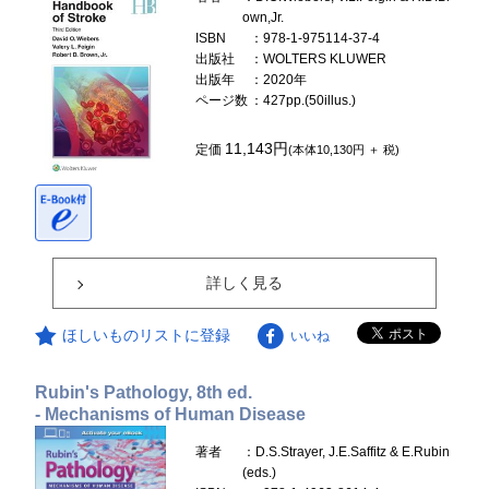
own,Jr.
ISBN
：978-1-975114-37-4
出版社
：WOLTERS KLUWER
出版年
：2020年
ページ数
：427pp.(50illus.)
11,143円
定価
(本体10,130円 ＋ 税)
詳しく見る
ほしいものリストに登録
いいね
Rubin's Pathology, 8th ed.
- Mechanisms of Human Disease
著者
：D.S.Strayer, J.E.Saffitz & E.Rubin
(eds.)