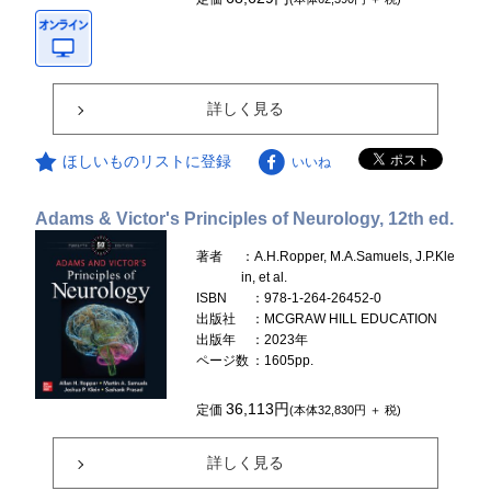
詳しく見る
ほしいものリストに登録
いいね
Adams & Victor's Principles of Neurology, 12th ed.
著者
：A.H.Ropper, M.A.Samuels, J.P.Kle
in, et al.
ISBN
：978-1-264-26452-0
出版社
：MCGRAW HILL EDUCATION
出版年
：2023年
ページ数
：1605pp.
36,113円
定価
(本体32,830円 ＋ 税)
詳しく見る