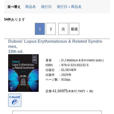
商品名
発行日
発行日＋商品名
並べ替え
あります
54件
1
2
次
最後
Dubois' Lupus Erythematosus & Related Syndro
mes,
10th ed.
著者
：D.J.Wallace & B.H.Hahn (eds.)
ISBN
：978-0-323-93232-5
出版社
：ELSEVIER
出版年
：2025年
ページ数
：910pp.
41,569円
定価
(本体37,790円 ＋ 税)