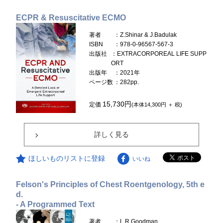
ECPR & Resuscitative ECMO
著者
：Z.Shinar & J.Badulak
ISBN
：978-0-96567-567-3
出版社
：EXTRACORPOREAL LIFE SUPP
ORT
出版年
：2021年
ページ数
：282pp.
15,730円
定価
(本体14,300円 ＋ 税)
詳しく見る
ほしいものリストに登録
いいね
Felson's Principles of Chest Roentgenology, 5th e
d.
- A Programmed Text
著者
：L.R.Goodman