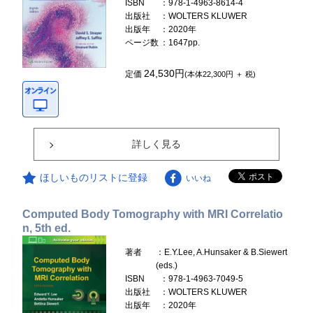
ISBN
：978-1-4963-8614-4
出版社
：WOLTERS KLUWER
出版年
：2020年
ページ数
：1647pp.
24,530円
定価
(本体22,300円 ＋ 税)
詳しく見る
ほしいものリストに登録
いいね
Computed Body Tomography with MRI Correlatio
n, 5th ed.
著者
：E.Y.Lee, A.Hunsaker & B.Siewert
(eds.)
ISBN
：978-1-4963-7049-5
出版社
：WOLTERS KLUWER
出版年
：2020年