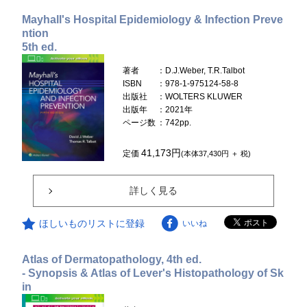
Mayhall's Hospital Epidemiology & Infection Preve
ntion
5th ed.
著者
：D.J.Weber, T.R.Talbot
ISBN
：978-1-975124-58-8
出版社
：WOLTERS KLUWER
出版年
：2021年
ページ数
：742pp.
41,173円
定価
(本体37,430円 ＋ 税)
詳しく見る
ほしいものリストに登録
いいね
Atlas of Dermatopathology, 4th ed.
- Synopsis & Atlas of Lever's Histopathology of Sk
in