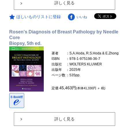
詳しく見る
ほしいものリストに登録
いいね
Rosen's Diagnosis of Breast Pathology by Needle
Core
Biopsy, 5th ed.
著者
：S.A.Hoda, R.S.Hoda & E.Zhong
ISBN
：978-1-975198-36-7
出版社
：WOLTERS KLUWER
出版年
：2025年
ページ数
：535pp.
45,463円
定価
(本体41,330円 ＋ 税)
詳しく見る