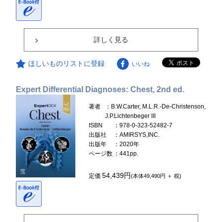
詳しく見る
ほしいものリストに登録
いいね
Expert Differential Diagnoses: Chest, 2nd ed.
著者
：B.W.Carter, M.L.R.-De-Christenson,
J.P.Lichtenbeger III
ISBN
：978-0-323-52482-7
出版社
：AMIRSYS,INC.
出版年
：2020年
ページ数
：441pp.
54,439円
定価
(本体49,490円 ＋ 税)