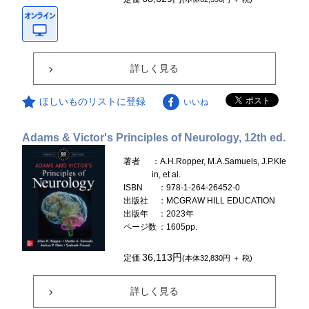
詳しく見る
ほしいものリストに登録
いいね
Adams & Victor's Principles of Neurology, 12th ed.
著者
：A.H.Ropper, M.A.Samuels, J.P.Kle
in, et al.
ISBN
：978-1-264-26452-0
出版社
：MCGRAW HILL EDUCATION
出版年
：2023年
ページ数
：1605pp.
36,113円
定価
(本体32,830円 ＋ 税)
詳しく見る