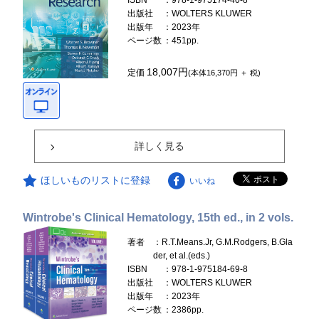
ISBN
：978-1-975174-40-8
出版社
：WOLTERS KLUWER
出版年
：2023年
ページ数
：451pp.
18,007円
定価
(本体16,370円 ＋ 税)
詳しく見る
ほしいものリストに登録
いいね
Wintrobe's Clinical Hematology, 15th ed., in 2 vols.
著者
：R.T.Means.Jr, G.M.Rodgers, B.Gla
der, et al.(eds.)
ISBN
：978-1-975184-69-8
出版社
：WOLTERS KLUWER
出版年
：2023年
ページ数
：2386pp.