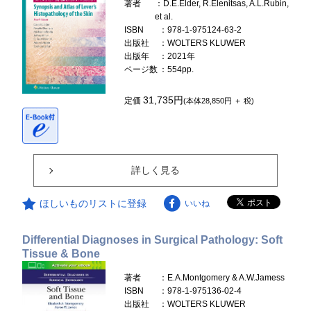
著者
：D.E.Elder, R.Elenitsas, A.L.Rubin,
et al.
ISBN
：978-1-975124-63-2
出版社
：WOLTERS KLUWER
出版年
：2021年
ページ数
：554pp.
31,735円
定価
(本体28,850円 ＋ 税)
詳しく見る
ほしいものリストに登録
いいね
Differential Diagnoses in Surgical Pathology: Soft
Tissue & Bone
著者
：E.A.Montgomery & A.W.Jamess
ISBN
：978-1-975136-02-4
出版社
：WOLTERS KLUWER