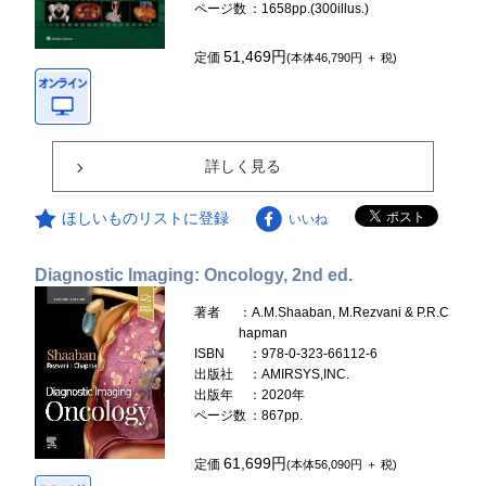
ページ数
：1658pp.(300illus.)
51,469円
定価
(本体46,790円 ＋ 税)
詳しく見る
ほしいものリストに登録
いいね
Diagnostic Imaging: Oncology, 2nd ed.
著者
：A.M.Shaaban, M.Rezvani & P.R.C
hapman
ISBN
：978-0-323-66112-6
出版社
：AMIRSYS,INC.
出版年
：2020年
ページ数
：867pp.
61,699円
定価
(本体56,090円 ＋ 税)