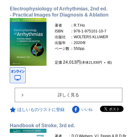
Electrophysiology of Arrhythmias, 2nd ed.
- Practical Images for Diagnosis & Ablation
著者
：R.T.Ho
ISBN
：978-1-975101-10-7
出版社
：WOLTERS KLUWER
出版年
：2020年
ページ数
：550pp.
24,013円
定価
(本体21,830円 ＋ 税)
詳しく見る
ほしいものリストに登録
いいね
Handbook of Stroke, 3rd ed.
著者
：D.O.Wiebers, V.L.Feigin & R.D.Br