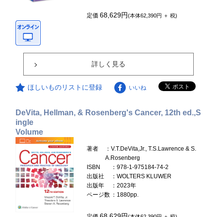
68,629円
定価
(本体62,390円 ＋ 税)
詳しく見る
ほしいものリストに登録
いいね
DeVita, Hellman, & Rosenberg's Cancer, 12th ed.,S
ingle
Volume
著者
：V.T.DeVita,Jr., T.S.Lawrence & S.
A.Rosenberg
ISBN
：978-1-975184-74-2
出版社
：WOLTERS KLUWER
出版年
：2023年
ページ数
：1880pp.
68,629円
定価
(本体62,390円 ＋ 税)