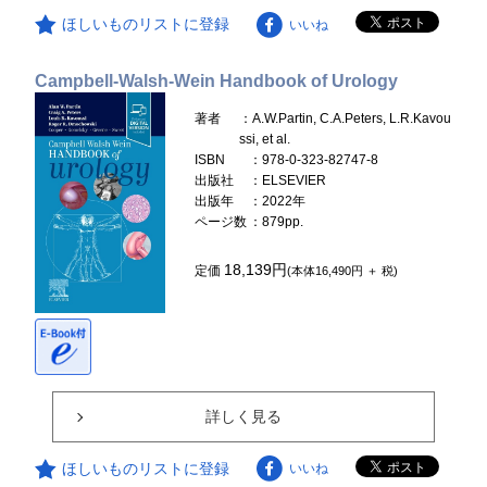
ほしいものリストに登録
いいね
Campbell-Walsh-Wein Handbook of Urology
著者
：A.W.Partin, C.A.Peters, L.R.Kavou
ssi, et al.
ISBN
：978-0-323-82747-8
出版社
：ELSEVIER
出版年
：2022年
ページ数
：879pp.
18,139円
定価
(本体16,490円 ＋ 税)
詳しく見る
ほしいものリストに登録
いいね