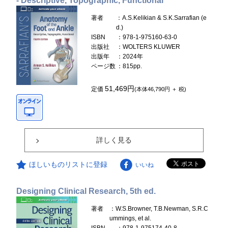
- Descriptive, Topographic, Functional
著者
：A.S.Kelikian & S.K.Sarrafian (e
d.)
ISBN
：978-1-975160-63-0
出版社
：WOLTERS KLUWER
出版年
：2024年
ページ数
：815pp.
51,469円
定価
(本体46,790円 ＋ 税)
詳しく見る
ほしいものリストに登録
いいね
Designing Clinical Research, 5th ed.
著者
：W.S.Browner, T.B.Newman, S.R.C
ummings, et al.