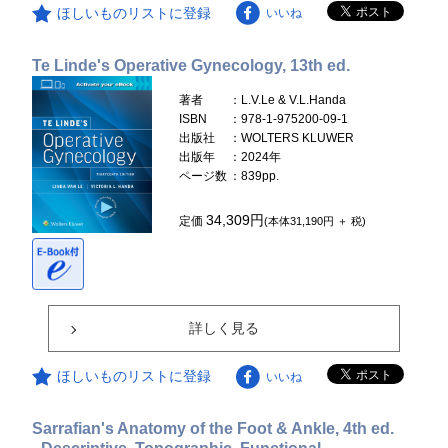
ほしいものリストに登録
いいね
Te Linde's Operative Gynecology, 13th ed.
著者
：L.V.Le & V.L.Handa
ISBN
：978-1-975200-09-1
出版社
：WOLTERS KLUWER
出版年
：2024年
ページ数
：839pp.
34,309円
定価
(本体31,190円 ＋ 税)
詳しく見る
ほしいものリストに登録
いいね
Sarrafian's Anatomy of the Foot & Ankle, 4th ed.