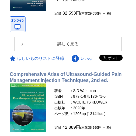
32,593円
定価
(本体29,630円 ＋ 税)
詳しく見る
ほしいものリストに登録
いいね
Comprehensive Atlas of Ultrasound-Guided Pain
Management Injection Techniques, 2nd ed.
著者
：S.D.Waldman
ISBN
：978-1-975136-71-0
出版社
：WOLTERS KLUWER
出版年
：2020年
ページ数
：1205pp.(1314illus.)
42,889円
定価
(本体38,990円 ＋ 税)