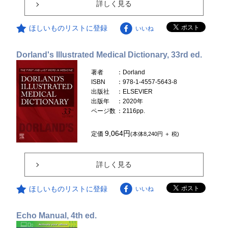
詳しく見る
ほしいものリストに登録
いいね
Dorland's Illustrated Medical Dictionary, 33rd ed.
著者
：Dorland
ISBN
：978-1-4557-5643-8
出版社
：ELSEVIER
出版年
：2020年
ページ数
：2116pp.
9,064円
定価
(本体8,240円 ＋ 税)
詳しく見る
ほしいものリストに登録
いいね
Echo Manual, 4th ed.