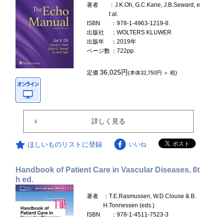
著者
：J.K.Oh, G.C.Kane, J.B.Seward, e
t al.
ISBN
：978-1-4963-1219-8
出版社
：WOLTERS KLUWER
出版年
：2019年
ページ数
：722pp.
36,025円
定価
(本体32,750円 ＋ 税)
詳しく見る
ほしいものリストに登録
いいね
Handbook of Patient Care in Vascular Diseases, 6t
h ed.
著者
：T.E.Rasmussen, W.D.Clouse & B.
H.Tonnessen (eds.)
ISBN
：978-1-4511-7523-3