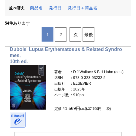
商品名
発行日
発行日＋商品名
並べ替え
あります
54件
1
2
次
最後
Dubois' Lupus Erythematosus & Related Syndro
mes,
10th ed.
著者
：D.J.Wallace & B.H.Hahn (eds.)
ISBN
：978-0-323-93232-5
出版社
：ELSEVIER
出版年
：2025年
ページ数
：910pp.
41,569円
定価
(本体37,790円 ＋ 税)