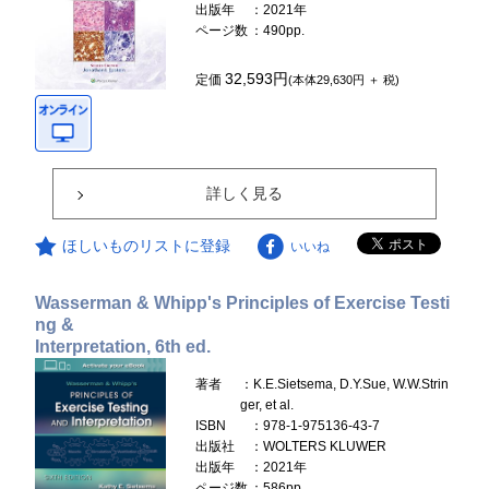
出版年
：2021年
ページ数
：490pp.
32,593円
定価
(本体29,630円 ＋ 税)
詳しく見る
ほしいものリストに登録
いいね
Wasserman & Whipp's Principles of Exercise Testi
ng &
Interpretation, 6th ed.
著者
：K.E.Sietsema, D.Y.Sue, W.W.Strin
ger, et al.
ISBN
：978-1-975136-43-7
出版社
：WOLTERS KLUWER
出版年
：2021年
ページ数
：586pp.