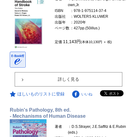
own,Jr.
ISBN
：978-1-975114-37-4
出版社
：WOLTERS KLUWER
出版年
：2020年
ページ数
：427pp.(50illus.)
11,143円
定価
(本体10,130円 ＋ 税)
詳しく見る
ほしいものリストに登録
いいね
Rubin's Pathology, 8th ed.
- Mechanisms of Human Disease
著者
：D.S.Strayer, J.E.Saffitz & E.Rubin
(eds.)