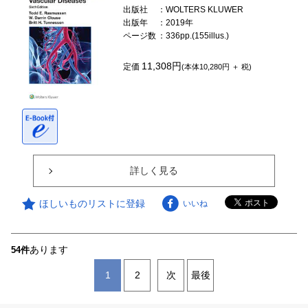
出版社
：WOLTERS KLUWER
出版年
：2019年
ページ数
：336pp.(155illus.)
11,308円
定価
(本体10,280円 ＋ 税)
詳しく見る
ほしいものリストに登録
いいね
あります
54件
1
2
次
最後