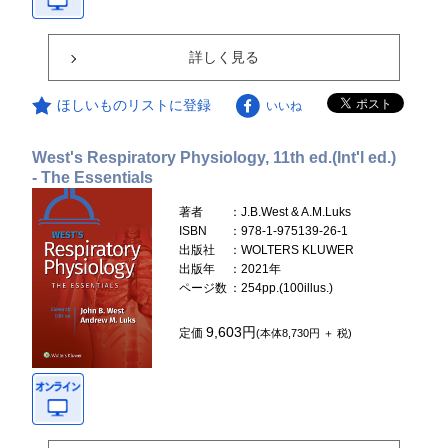
詳しく見る
ほしいものリストに登録
いいね
West's Respiratory Physiology, 11th ed.(Int'l ed.)
- The Essentials
著者
：J.B.West & A.M.Luks
ISBN
：978-1-975139-26-1
出版社
：WOLTERS KLUWER
出版年
：2021年
ページ数
：254pp.(100illus.)
9,603円
定価
(本体8,730円 ＋ 税)