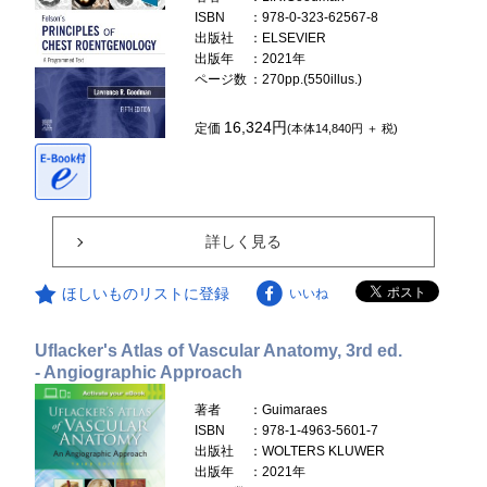
ISBN
：978-0-323-62567-8
出版社
：ELSEVIER
出版年
：2021年
ページ数
：270pp.(550illus.)
16,324円
定価
(本体14,840円 ＋ 税)
詳しく見る
ほしいものリストに登録
いいね
Uflacker's Atlas of Vascular Anatomy, 3rd ed.
- Angiographic Approach
著者
：Guimaraes
ISBN
：978-1-4963-5601-7
出版社
：WOLTERS KLUWER
出版年
：2021年