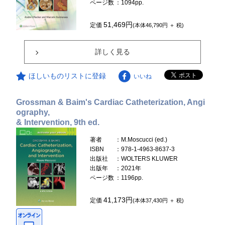
ページ数
：1094pp.
51,469円
定価
(本体46,790円 ＋ 税)
詳しく見る
ほしいものリストに登録
いいね
Grossman & Baim's Cardiac Catheterization, Angi
ography,
& Intervention, 9th ed.
著者
：M.Moscucci (ed.)
ISBN
：978-1-4963-8637-3
出版社
：WOLTERS KLUWER
出版年
：2021年
ページ数
：1196pp.
41,173円
定価
(本体37,430円 ＋ 税)