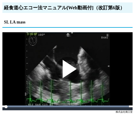
経食道心エコー法マニュアル[Web動画付]（改訂第6版）
SL LA mass
Play
Video
Loaded
:
0%
Current
0:00
/
Duration
0:00
auto
1x
株式会社南江堂
Play
Mute
Playback
Full
Rate
Time