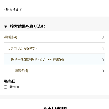
あります
4件
検索結果を絞り込む
洋雑誌(4)
カテゴリから探す(4)
医学一般(東洋医学･ｺﾝﾋﾟｭｰﾀ･辞書)(4)
獣医学(4)
発売日
既刊(4)