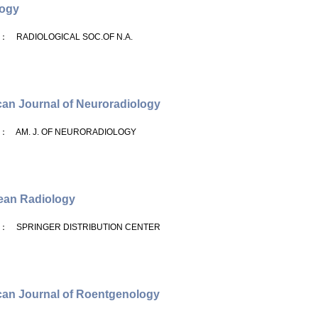
logy
： RADIOLOGICAL SOC.OF N.A.
an Journal of Neuroradiology
： AM. J. OF NEURORADIOLOGY
ean Radiology
： SPRINGER DISTRIBUTION CENTER
an Journal of Roentgenology