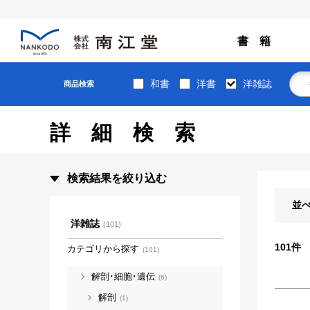
書 籍
和書
洋書
洋雑誌
商品検索
詳細検索
検索結果を絞り込む
並
洋雑誌
(101)
101
件
カテゴリから探す
(101)
解剖･細胞･遺伝
(6)
解剖
(1)