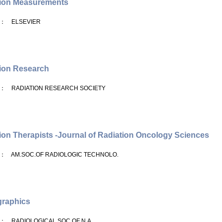
tion Measurements
： ELSEVIER
ion Research
： RADIATION RESEARCH SOCIETY
ion Therapists -Journal of Radiation Oncology Sciences
： AM.SOC.OF RADIOLOGIC TECHNOLO.
graphics
： RADIOLOGICAL SOC.OF N.A.