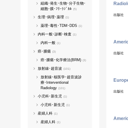
組織･発生･生物･分子生物･
Radio
細胞･膜･ﾌﾘｰﾗｼﾞｶﾙ
(5)
出版社
生理･病理･薬理
(1)
薬理･毒性･TDM･DDS
(1)
内科一般･診断･検査
(1)
Americ
内科一般
(1)
癌･腫瘍
(3)
出版社
癌･腫瘍･化学療法(BRM)
(3)
放射線･超音波
(101)
放射線･核医学･超音波診
Europ
療･Interventional
Radiology
(101)
出版社
小児科･新生児
(1)
小児科･新生児
(1)
産婦人科
(1)
Americ
産婦人科
(1)