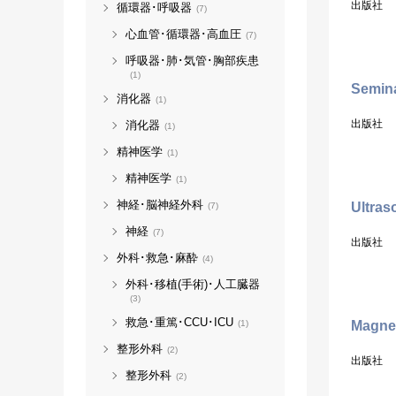
出版社
循環器･呼吸器
(7)
心血管･循環器･高血圧
(7)
呼吸器･肺･気管･胸部疾患
(1)
Semina
消化器
(1)
出版社
消化器
(1)
精神医学
(1)
精神医学
(1)
神経･脳神経外科
Ultras
(7)
神経
(7)
出版社
外科･救急･麻酔
(4)
外科･移植(手術)･人工臓器
(3)
救急･重篤･CCU･ICU
Magnet
(1)
整形外科
(2)
出版社
整形外科
(2)