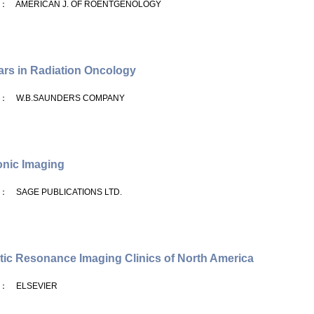
： AMERICAN J. OF ROENTGENOLOGY
rs in Radiation Oncology
： W.B.SAUNDERS COMPANY
onic Imaging
： SAGE PUBLICATIONS LTD.
ic Resonance Imaging Clinics of North America
： ELSEVIER