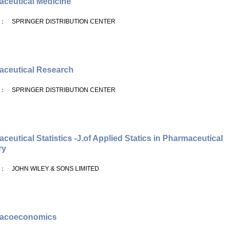
ceutical Medicine
： SPRINGER DISTRIBUTION CENTER
ceutical Research
： SPRINGER DISTRIBUTION CENTER
ceutical Statistics -J.of Applied Statics in Pharmaceutical
ry
： JOHN WILEY & SONS LIMITED
acoeconomics