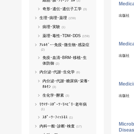
細胞･膜･ﾌﾘｰﾗｼﾞｶﾙ
(3)
Medica
奇形･遺伝･遺伝子工学
(3)
出版社
生理･病理･薬理
(159)
病理･実験
(1)
薬理･毒性･TDM･DDS
(159)
Medica
ｱﾚﾙｷﾞｰ･免疫･微生物･感染症
(2)
出版社
免疫･血清･BRM･移植･生
体防御
(2)
内分泌･代謝･生化学
(6)
内分泌･代謝･糖尿病･栄養･
Medici
ﾎﾙﾓﾝ
(3)
生化学･酵素
出版社
(3)
ﾘｳﾏﾁ･ｽﾎﾟｰﾂ･ﾘﾊﾋﾞﾘ･老年病
(1)
ｽﾎﾟｰﾂ･ﾌｨｯﾄﾈｽ
(1)
Microb
内科一般･診断･検査
(17)
Disea