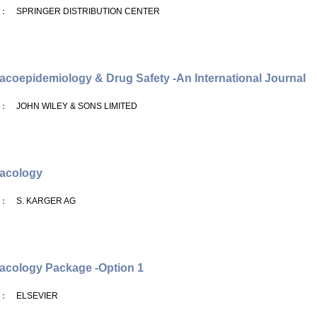
： SPRINGER DISTRIBUTION CENTER
coepidemiology & Drug Safety -An International Journal
： JOHN WILEY & SONS LIMITED
acology
： S. KARGER AG
cology Package -Option 1
： ELSEVIER