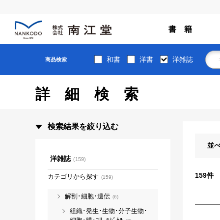
書 籍
和書
洋書
洋雑誌
商品検索
詳細検索
検索結果を絞り込む
並
洋雑誌
(159)
159
件
カテゴリから探す
(159)
解剖･細胞･遺伝
(6)
組織･発生･生物･分子生物･