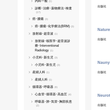
内科一般
(1)
出版社
診断･治療･薬物療法･検査
(17)
癌･腫瘍
(3)
癌･腫瘍･化学療法(BRM)
(3)
Nature
放射線･超音波
(1)
出版社
放射線･核医学･超音波診
療･Interventional
Radiology
(1)
小児科･新生児
(3)
Nauny
小児科･新生児
(3)
産婦人科
出版社
(1)
産婦人科
(1)
循環器･呼吸器
(6)
心血管･循環器･高血圧
(4)
Neurot
呼吸器･肺･気管･胸部疾患
出版社
(2)