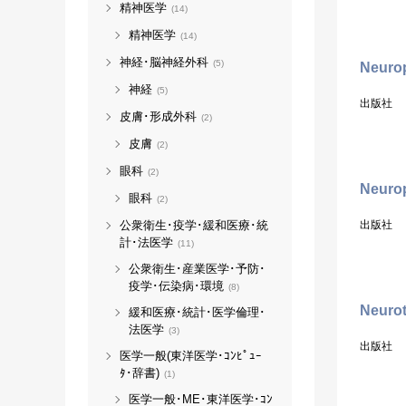
精神医学
(14)
精神医学
(14)
神経･脳神経外科
(5)
Neuro
神経
(5)
出版社
皮膚･形成外科
(2)
皮膚
(2)
眼科
(2)
Neuro
眼科
(2)
公衆衛生･疫学･緩和医療･統
出版社
計･法医学
(11)
公衆衛生･産業医学･予防･
疫学･伝染病･環境
(8)
Neurot
緩和医療･統計･医学倫理･
法医学
(3)
出版社
医学一般(東洋医学･ｺﾝﾋﾟｭｰ
ﾀ･辞書)
(1)
医学一般･ME･東洋医学･ｺﾝ