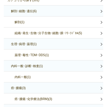
カテゴリから探す(101)
解剖･細胞･遺伝(6)
解剖(1)
組織･発生･生物･分子生物･細胞･膜･ﾌﾘｰﾗｼﾞｶﾙ(5)
生理･病理･薬理(1)
薬理･毒性･TDM･DDS(1)
内科一般･診断･検査(1)
内科一般(1)
癌･腫瘍(3)
癌･腫瘍･化学療法(BRM)(3)