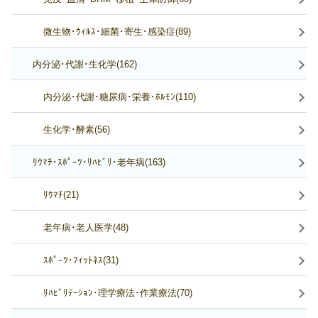
微生物･ｳｨﾙｽ･細菌･寄生･感染症(89)
内分泌･代謝･生化学(162)
内分泌･代謝･糖尿病･栄養･ﾎﾙﾓﾝ(110)
生化学･酵素(56)
ﾘｳﾏﾁ･ｽﾎﾟｰﾂ･ﾘﾊﾋﾞﾘ･老年病(163)
ﾘｳﾏﾁ(21)
老年病･老人医学(48)
ｽﾎﾟｰﾂ･ﾌｨｯﾄﾈｽ(31)
ﾘﾊﾋﾞﾘﾃｰｼｮﾝ･理学療法･作業療法(70)