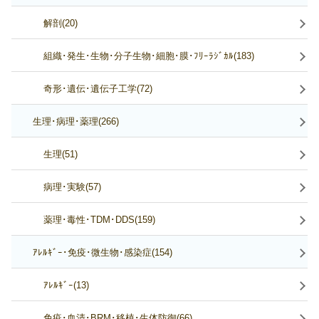
解剖(20)
組織･発生･生物･分子生物･細胞･膜･ﾌﾘｰﾗｼﾞｶﾙ(183)
奇形･遺伝･遺伝子工学(72)
生理･病理･薬理(266)
生理(51)
病理･実験(57)
薬理･毒性･TDM･DDS(159)
ｱﾚﾙｷﾞｰ･免疫･微生物･感染症(154)
ｱﾚﾙｷﾞｰ(13)
免疫･血清･BRM･移植･生体防御(66)