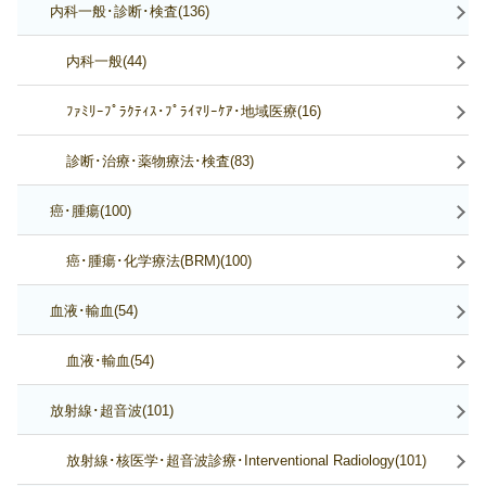
内科一般･診断･検査(136)
内科一般(44)
ﾌｧﾐﾘｰﾌﾟﾗｸﾃｨｽ･ﾌﾟﾗｲﾏﾘｰｹｱ･地域医療(16)
診断･治療･薬物療法･検査(83)
癌･腫瘍(100)
癌･腫瘍･化学療法(BRM)(100)
血液･輸血(54)
血液･輸血(54)
放射線･超音波(101)
放射線･核医学･超音波診療･Interventional Radiology(101)