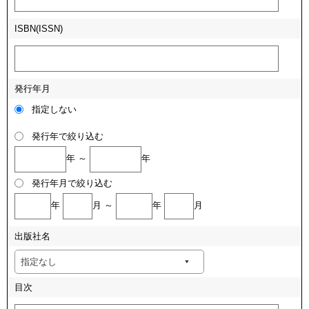
ISBN(ISSN)
発行年月
指定しない
発行年で絞り込む
年 ～
年
発行年月で絞り込む
年
月 ～
年
月
出版社名
目次