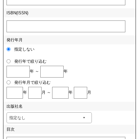
ISBN(ISSN)
発行年月
指定しない
発行年で絞り込む
年 ～
年
発行年月で絞り込む
年
月 ～
年
月
出版社名
目次