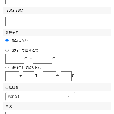
ISBN(ISSN)
発行年月
指定しない
発行年で絞り込む
年 ～
年
発行年月で絞り込む
年
月 ～
年
月
出版社名
目次