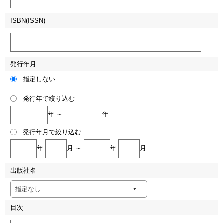
ISBN(ISSN)
発行年月
指定しない
発行年で絞り込む
年 ～
年
発行年月で絞り込む
年
月 ～
年
月
出版社名
目次