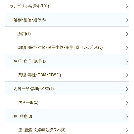
カテゴリから探す(101)
解剖･細胞･遺伝(6)
解剖(1)
組織･発生･生物･分子生物･細胞･膜･ﾌﾘｰﾗｼﾞｶﾙ(5)
生理･病理･薬理(1)
薬理･毒性･TDM･DDS(1)
内科一般･診断･検査(1)
内科一般(1)
癌･腫瘍(3)
癌･腫瘍･化学療法(BRM)(3)