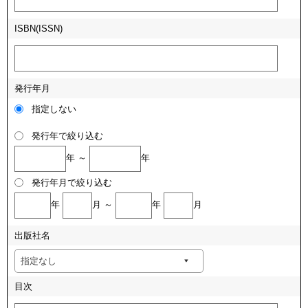
ISBN(ISSN)
発行年月
指定しない
発行年で絞り込む
年 ～
年
発行年月で絞り込む
年
月 ～
年
月
出版社名
目次