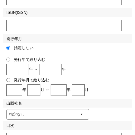
ISBN(ISSN)
発行年月
指定しない
発行年で絞り込む
年 ～
年
発行年月で絞り込む
年
月 ～
年
月
出版社名
目次