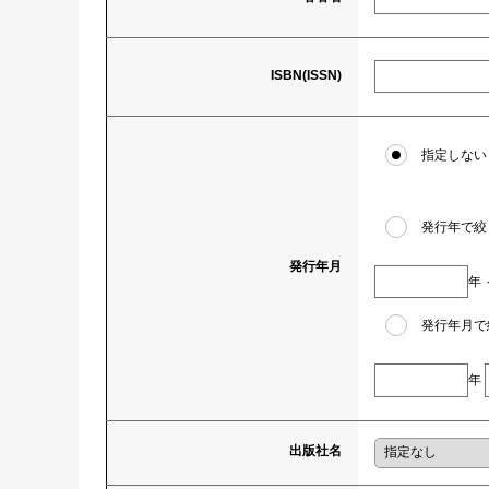
ISBN(ISSN)
指定しない
発行年で絞
発行年月
年
発行年月で
年
出版社名