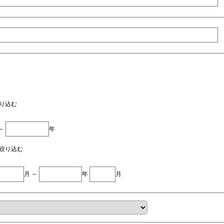
り込む
 ～
年
絞り込む
月 ～
年
月