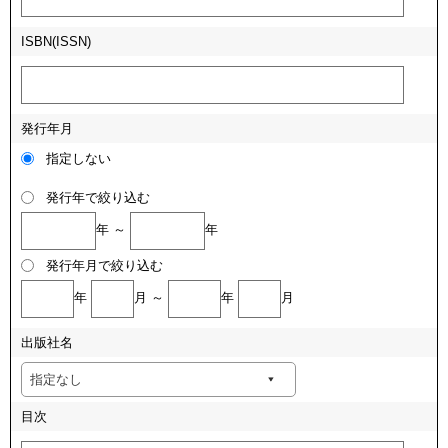
ISBN(ISSN)
発行年月
指定しない
発行年で絞り込む
年 ～
年
発行年月で絞り込む
年
月 ～
年
月
出版社名
目次