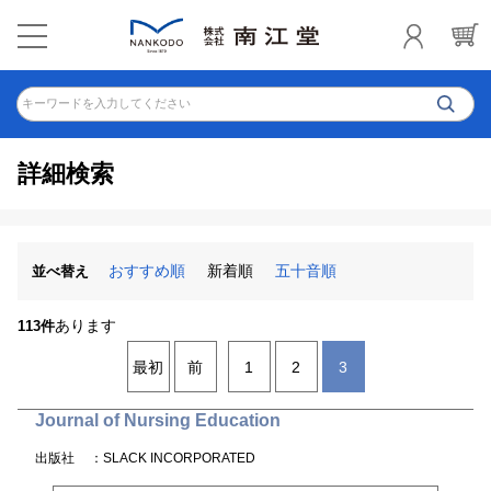
キーワードを入力してください
詳細検索
おすすめ順
新着順
五十音順
並べ替え
あります
113件
最初
前
1
2
3
Journal of Nursing Education
出版社
：SLACK INCORPORATED