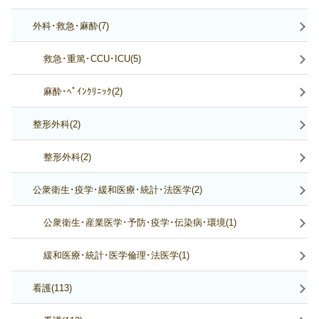
外科･救急･麻酔(7)
救急･重篤･CCU･ICU(5)
麻酔･ﾍﾟｲﾝｸﾘﾆｯｸ(2)
整形外科(2)
整形外科(2)
公衆衛生･疫学･緩和医療･統計･法医学(2)
公衆衛生･産業医学･予防･疫学･伝染病･環境(1)
緩和医療･統計･医学倫理･法医学(1)
看護(113)