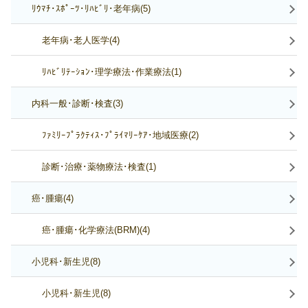
ﾘｳﾏﾁ･ｽﾎﾟｰﾂ･ﾘﾊﾋﾞﾘ･老年病(5)
老年病･老人医学(4)
ﾘﾊﾋﾞﾘﾃｰｼｮﾝ･理学療法･作業療法(1)
内科一般･診断･検査(3)
ﾌｧﾐﾘｰﾌﾟﾗｸﾃｨｽ･ﾌﾟﾗｲﾏﾘｰｹｱ･地域医療(2)
診断･治療･薬物療法･検査(1)
癌･腫瘍(4)
癌･腫瘍･化学療法(BRM)(4)
小児科･新生児(8)
小児科･新生児(8)