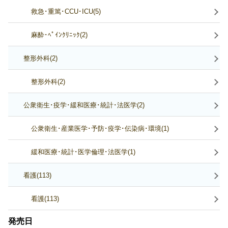
救急･重篤･CCU･ICU(5)
麻酔･ﾍﾟｲﾝｸﾘﾆｯｸ(2)
整形外科(2)
整形外科(2)
公衆衛生･疫学･緩和医療･統計･法医学(2)
公衆衛生･産業医学･予防･疫学･伝染病･環境(1)
緩和医療･統計･医学倫理･法医学(1)
看護(113)
看護(113)
発売日