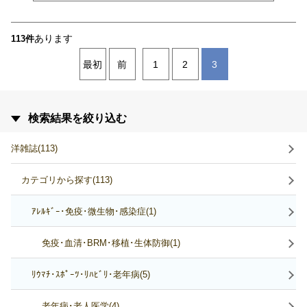
あります
113件
最初
前
1
2
3
検索結果を絞り込む
洋雑誌(113)
カテゴリから探す(113)
ｱﾚﾙｷﾞｰ･免疫･微生物･感染症(1)
免疫･血清･BRM･移植･生体防御(1)
ﾘｳﾏﾁ･ｽﾎﾟｰﾂ･ﾘﾊﾋﾞﾘ･老年病(5)
老年病･老人医学(4)