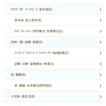
ﾘｳﾏﾁ･ｽﾎﾟｰﾂ･ﾘﾊﾋﾞﾘ･老年病(5)
老年病･老人医学(4)
ﾘﾊﾋﾞﾘﾃｰｼｮﾝ･理学療法･作業療法(1)
内科一般･診断･検査(3)
ﾌｧﾐﾘｰﾌﾟﾗｸﾃｨｽ･ﾌﾟﾗｲﾏﾘｰｹｱ･地域医療(2)
診断･治療･薬物療法･検査(1)
癌･腫瘍(4)
癌･腫瘍･化学療法(BRM)(4)
小児科･新生児(8)