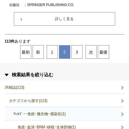
出版社
：SPRINGER PUBLISHING CO.
詳しく見る
あります
113件
最初
前
1
2
3
次
最後
検索結果を絞り込む
洋雑誌(113)
カテゴリから探す(113)
ｱﾚﾙｷﾞｰ･免疫･微生物･感染症(1)
免疫･血清･BRM･移植･生体防御(1)