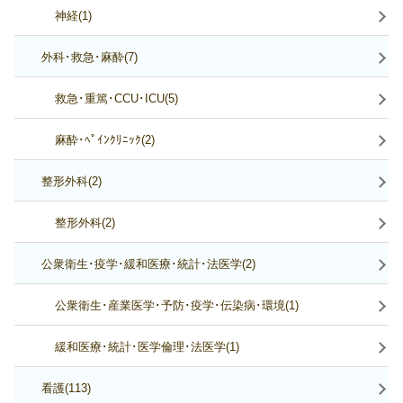
神経(1)
外科･救急･麻酔(7)
救急･重篤･CCU･ICU(5)
麻酔･ﾍﾟｲﾝｸﾘﾆｯｸ(2)
整形外科(2)
整形外科(2)
公衆衛生･疫学･緩和医療･統計･法医学(2)
公衆衛生･産業医学･予防･疫学･伝染病･環境(1)
緩和医療･統計･医学倫理･法医学(1)
看護(113)