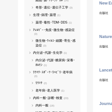
細胞･膜･ﾌﾘｰﾗｼﾞｶﾙ
(14)
New En
奇形･遺伝･遺伝子工学
(3)
出版社
生理･病理･薬理
(1)
薬理･毒性･TDM･DDS
(1)
ｱﾚﾙｷﾞｰ･免疫･微生物･感染症
(3)
Nature
微生物･ｳｨﾙｽ･細菌･寄生･感
染症
(3)
出版社
内分泌･代謝･生化学
(1)
内分泌･代謝･糖尿病･栄養･
ﾎﾙﾓﾝ
(1)
Lance
ﾘｳﾏﾁ･ｽﾎﾟｰﾂ･ﾘﾊﾋﾞﾘ･老年病
(3)
出版社
ﾘｳﾏﾁ
(2)
老年病･老人医学
(1)
内科一般･診断･検査
(23)
Journa
内科一般
(18)