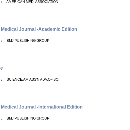
： AMERICAN MED. ASSOCIATION
h Medical Journal -Academic Edition
： BMJ PUBLISHING GROUP
ce
： SCIENCE/AM.ASS'N ADV.OF SCI
h Medical Journal -International Edition
： BMJ PUBLISHING GROUP