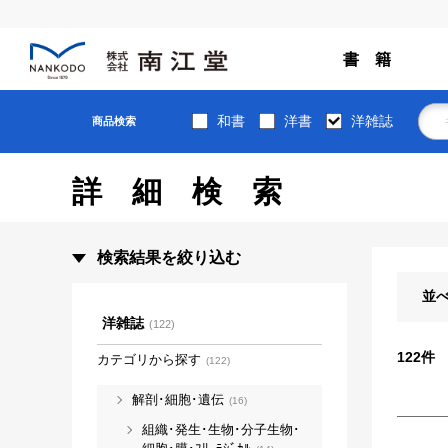
書 籍
和書
洋書
洋雑誌
商品検索
詳細検索
検索結果を絞り込む
並
洋雑誌
(122)
122
件
カテゴリから探す
(122)
解剖･細胞･遺伝
(16)
組織･発生･生物･分子生物･