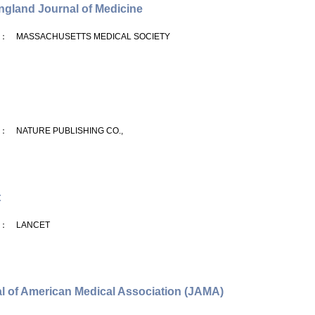
gland Journal of Medicine
： MASSACHUSETTS MEDICAL SOCIETY
： NATURE PUBLISHING CO.,
t
： LANCET
l of American Medical Association (JAMA)