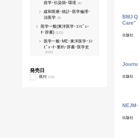
疫学･伝染病･環境
(4)
緩和医療･統計･医学倫理･
BMJ Qu
法医学
(6)
Care"
医学一般(東洋医学･ｺﾝﾋﾟｭｰ
ﾀ･辞書)
(122)
出版社
医学一般･ME･東洋医学･ｺﾝ
ﾋﾟｭｰﾀ･要約･辞書･医学史
(122)
Journa
発売日
出版社
既刊
(122)
NEJM C
出版社