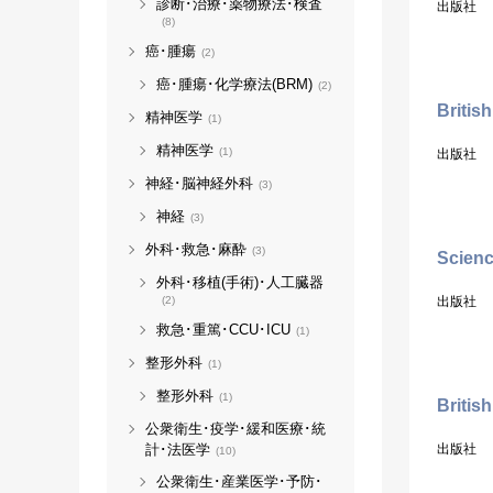
診断･治療･薬物療法･検査
出版社
(8)
癌･腫瘍
(2)
癌･腫瘍･化学療法(BRM)
(2)
Britis
精神医学
(1)
精神医学
(1)
出版社
神経･脳神経外科
(3)
神経
(3)
外科･救急･麻酔
(3)
Scien
外科･移植(手術)･人工臓器
(2)
出版社
救急･重篤･CCU･ICU
(1)
整形外科
(1)
整形外科
(1)
Britis
公衆衛生･疫学･緩和医療･統
計･法医学
出版社
(10)
公衆衛生･産業医学･予防･