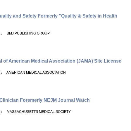
ality and Safety Formerly "Quality & Safety in Health
： BMJ PUBLISHING GROUP
l of American Medical Association (JAMA) Site License
： AMERICAN MEDICAL ASSOCIATION
linician Foremerly NEJM Journal Watch
： MASSACHUSETTS MEDICAL SOCIETY