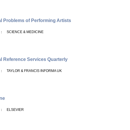
l Problems of Performing Artists
： SCIENCE & MEDICINE
l Reference Services Quarterly
： TAYLOR & FRANCIS INFORMA UK
ne
： ELSEVIER