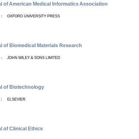
l of American Medical Informatics Association
： OXFORD UNIVERSITY PRESS
l of Biomedical Materials Research
： JOHN WILEY & SONS LIMITED
l of Biotechnology
： ELSEVIER
 of Clinical Ethics