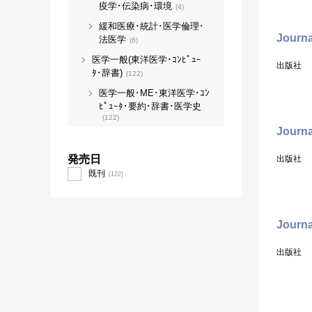
疫学･伝染病･環境
(4)
緩和医療･統計･医学倫理･
Journa
法医学
(6)
医学一般(東洋医学･ｺﾝﾋﾟｭｰ
出版社
ﾀ･辞書)
(122)
医学一般･ME･東洋医学･ｺﾝ
ﾋﾟｭｰﾀ･要約･辞書･医学史
(122)
Journa
発売日
出版社
既刊
(122)
Journa
出版社