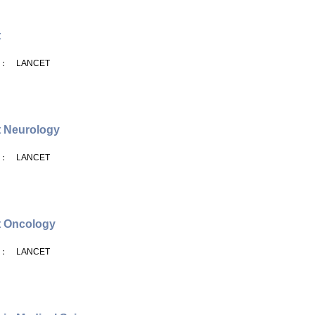
t
： LANCET
 Neurology
： LANCET
t Oncology
： LANCET