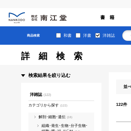
書 籍
和書
洋書
洋雑誌
商品検索
詳細検索
検索結果を絞り込む
並
洋雑誌
(122)
122
件
カテゴリから探す
(122)
解剖･細胞･遺伝
(16)
組織･発生･生物･分子生物･