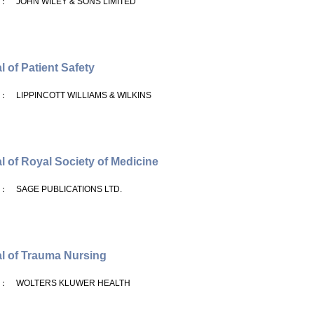
： JOHN WILEY & SONS LIMITED
l of Patient Safety
： LIPPINCOTT WILLIAMS & WILKINS
l of Royal Society of Medicine
： SAGE PUBLICATIONS LTD.
l of Trauma Nursing
： WOLTERS KLUWER HEALTH