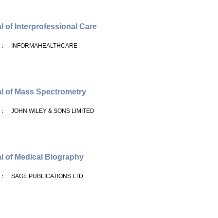
l of Interprofessional Care
： INFORMAHEALTHCARE
l of Mass Spectrometry
： JOHN WILEY & SONS LIMITED
l of Medical Biography
： SAGE PUBLICATIONS LTD.