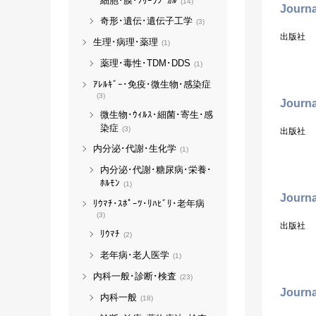
細胞･膜･ﾌﾘｰﾗｼﾞｶﾙ
(14)
Journa
奇形･遺伝･遺伝子工学
(3)
出版社
生理･病理･薬理
(1)
薬理･毒性･TDM･DDS
(1)
ｱﾚﾙｷﾞｰ･免疫･微生物･感染症
(3)
Journa
微生物･ｳｨﾙｽ･細菌･寄生･感
染症
(3)
出版社
内分泌･代謝･生化学
(1)
内分泌･代謝･糖尿病･栄養･
ﾎﾙﾓﾝ
(1)
Journa
ﾘｳﾏﾁ･ｽﾎﾟｰﾂ･ﾘﾊﾋﾞﾘ･老年病
(3)
出版社
ﾘｳﾏﾁ
(2)
老年病･老人医学
(1)
内科一般･診断･検査
(23)
Journal
内科一般
(18)