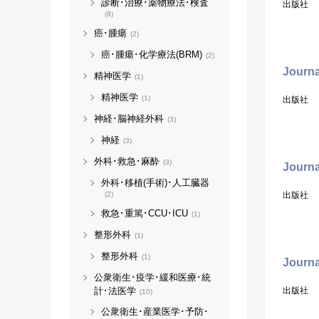
診断･治療･薬物療法･検査
出版社
(8)
癌･腫瘍
(2)
癌･腫瘍･化学療法(BRM)
(2)
Journa
精神医学
(1)
精神医学
(1)
出版社
神経･脳神経外科
(3)
神経
(3)
外科･救急･麻酔
(3)
Journa
外科･移植(手術)･人工臓器
(2)
出版社
救急･重篤･CCU･ICU
(1)
整形外科
(1)
整形外科
(1)
Journa
公衆衛生･疫学･緩和医療･統
計･法医学
出版社
(10)
公衆衛生･産業医学･予防･