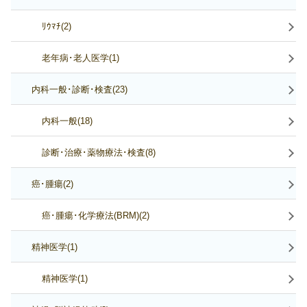
ﾘｳﾏﾁ(2)
老年病･老人医学(1)
内科一般･診断･検査(23)
内科一般(18)
診断･治療･薬物療法･検査(8)
癌･腫瘍(2)
癌･腫瘍･化学療法(BRM)(2)
精神医学(1)
精神医学(1)