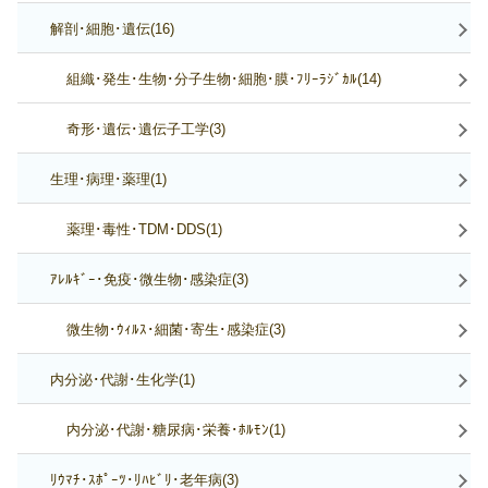
解剖･細胞･遺伝(16)
組織･発生･生物･分子生物･細胞･膜･ﾌﾘｰﾗｼﾞｶﾙ(14)
奇形･遺伝･遺伝子工学(3)
生理･病理･薬理(1)
薬理･毒性･TDM･DDS(1)
ｱﾚﾙｷﾞｰ･免疫･微生物･感染症(3)
微生物･ｳｨﾙｽ･細菌･寄生･感染症(3)
内分泌･代謝･生化学(1)
内分泌･代謝･糖尿病･栄養･ﾎﾙﾓﾝ(1)
ﾘｳﾏﾁ･ｽﾎﾟｰﾂ･ﾘﾊﾋﾞﾘ･老年病(3)