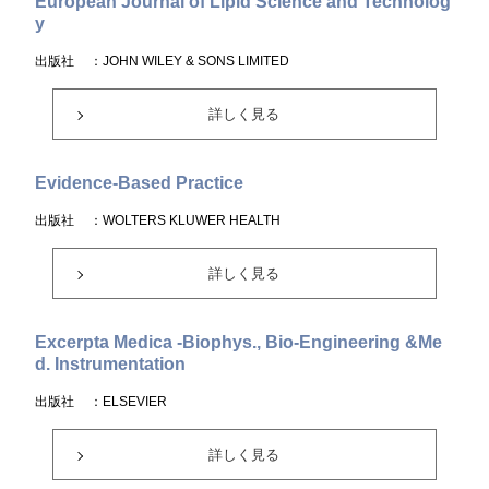
European Journal of Lipid Science and Technolog
y
出版社
：JOHN WILEY & SONS LIMITED
詳しく見る
Evidence-Based Practice
出版社
：WOLTERS KLUWER HEALTH
詳しく見る
Excerpta Medica -Biophys., Bio-Engineering &Me
d. Instrumentation
出版社
：ELSEVIER
詳しく見る