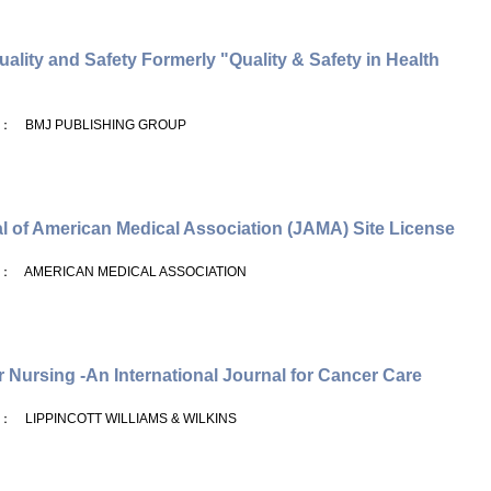
ality and Safety Formerly "Quality & Safety in Health
： BMJ PUBLISHING GROUP
l of American Medical Association (JAMA) Site License
： AMERICAN MEDICAL ASSOCIATION
 Nursing -An International Journal for Cancer Care
： LIPPINCOTT WILLIAMS & WILKINS