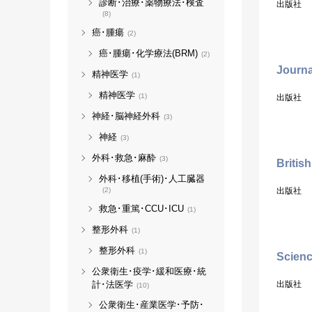
診断･治療･薬物療法･検査
出版社
(8)
癌･腫瘍
(2)
癌･腫瘍･化学療法(BRM)
(2)
Journa
精神医学
(1)
精神医学
(1)
出版社
神経･脳神経外科
(3)
神経
(3)
外科･救急･麻酔
(3)
Britis
外科･移植(手術)･人工臓器
(2)
出版社
救急･重篤･CCU･ICU
(1)
整形外科
(1)
整形外科
(1)
Scien
公衆衛生･疫学･緩和医療･統
計･法医学
出版社
(10)
公衆衛生･産業医学･予防･