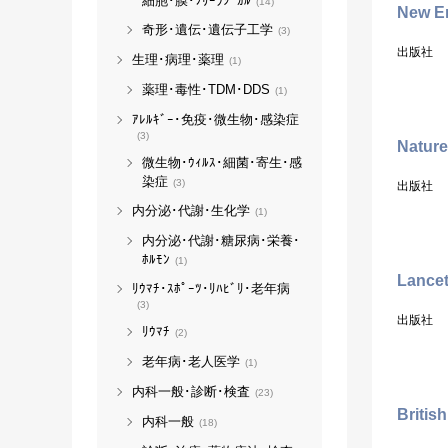
細胞･膜･ﾌﾘｰﾗｼﾞｶﾙ
(14)
New En
奇形･遺伝･遺伝子工学
(3)
出版社
生理･病理･薬理
(1)
薬理･毒性･TDM･DDS
(1)
ｱﾚﾙｷﾞｰ･免疫･微生物･感染症
(3)
Nature
微生物･ｳｨﾙｽ･細菌･寄生･感
染症
(3)
出版社
内分泌･代謝･生化学
(1)
内分泌･代謝･糖尿病･栄養･
ﾎﾙﾓﾝ
(1)
Lance
ﾘｳﾏﾁ･ｽﾎﾟｰﾂ･ﾘﾊﾋﾞﾘ･老年病
(3)
出版社
ﾘｳﾏﾁ
(2)
老年病･老人医学
(1)
内科一般･診断･検査
(23)
Britis
内科一般
(18)