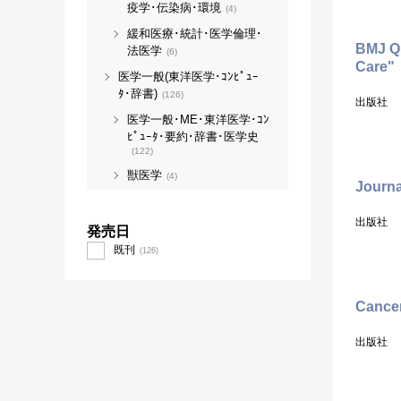
疫学･伝染病･環境
(4)
緩和医療･統計･医学倫理･
BMJ Qu
法医学
(6)
Care"
医学一般(東洋医学･ｺﾝﾋﾟｭｰ
ﾀ･辞書)
(126)
出版社
医学一般･ME･東洋医学･ｺﾝ
ﾋﾟｭｰﾀ･要約･辞書･医学史
(122)
獣医学
(4)
Journa
出版社
発売日
既刊
(126)
Cancer
出版社