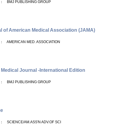
： BMJ PUBLISHING GROUP
l of American Medical Association (JAMA)
： AMERICAN MED. ASSOCIATION
h Medical Journal -International Edition
： BMJ PUBLISHING GROUP
ce
： SCIENCE/AM.ASS'N ADV.OF SCI