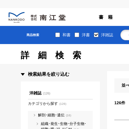
書 籍
和書
洋書
洋雑誌
商品検索
詳細検索
検索結果を絞り込む
並
洋雑誌
(126)
126
件
カテゴリから探す
(126)
解剖･細胞･遺伝
(16)
組織･発生･生物･分子生物･