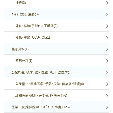
神経(3)
外科･救急･麻酔(3)
外科･移植(手術)･人工臓器(2)
救急･重篤･CCU･ICU(1)
整形外科(1)
整形外科(1)
公衆衛生･疫学･緩和医療･統計･法医学(10)
公衆衛生･産業医学･予防･疫学･伝染病･環境(4)
緩和医療･統計･医学倫理･法医学(6)
医学一般(東洋医学･ｺﾝﾋﾟｭｰﾀ･辞書)(126)