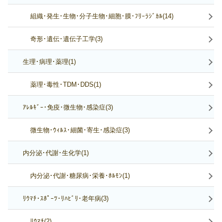
組織･発生･生物･分子生物･細胞･膜･ﾌﾘｰﾗｼﾞｶﾙ(14)
奇形･遺伝･遺伝子工学(3)
生理･病理･薬理(1)
薬理･毒性･TDM･DDS(1)
ｱﾚﾙｷﾞｰ･免疫･微生物･感染症(3)
微生物･ｳｨﾙｽ･細菌･寄生･感染症(3)
内分泌･代謝･生化学(1)
内分泌･代謝･糖尿病･栄養･ﾎﾙﾓﾝ(1)
ﾘｳﾏﾁ･ｽﾎﾟｰﾂ･ﾘﾊﾋﾞﾘ･老年病(3)
ﾘｳﾏﾁ(2)