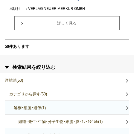
出版社
：VERLAG NEUER MERKUR GMBH
詳しく見る
あります
50件
検索結果を絞り込む
洋雑誌(50)
カテゴリから探す(50)
解剖･細胞･遺伝(1)
組織･発生･生物･分子生物･細胞･膜･ﾌﾘｰﾗｼﾞｶﾙ(1)