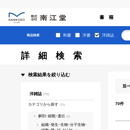
書 籍
和書
洋書
洋雑誌
商品検索
詳細検索
検索結果を絞り込む
並
洋雑誌
(70)
70
件
カテゴリから探す
(70)
解剖･細胞･遺伝
(1)
組織･発生･生物･分子生物･