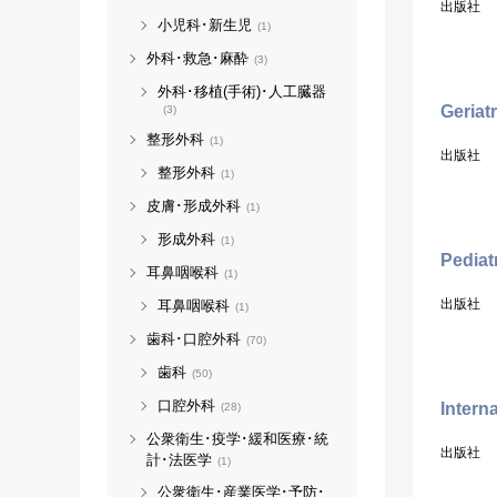
出版社
小児科･新生児
(1)
外科･救急･麻酔
(3)
外科･移植(手術)･人工臓器
Geriat
(3)
整形外科
(1)
出版社
整形外科
(1)
皮膚･形成外科
(1)
形成外科
(1)
Pediat
耳鼻咽喉科
(1)
出版社
耳鼻咽喉科
(1)
歯科･口腔外科
(70)
歯科
(50)
口腔外科
Intern
(28)
公衆衛生･疫学･緩和医療･統
出版社
計･法医学
(1)
公衆衛生･産業医学･予防･