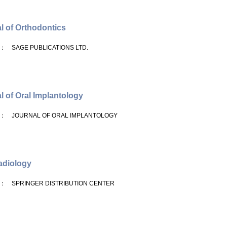
l of Orthodontics
： SAGE PUBLICATIONS LTD.
l of Oral Implantology
： JOURNAL OF ORAL IMPLANTOLOGY
adiology
： SPRINGER DISTRIBUTION CENTER