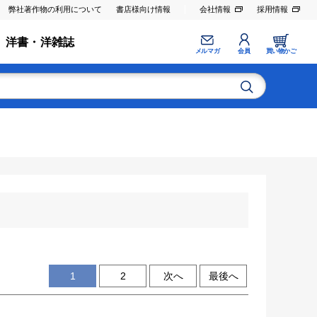
弊社著作物の利用について
書店様向け情報
会社情報
採用情報
洋書・洋雑誌
メルマガ
会員
買い物かご
1
2
次へ
最後へ