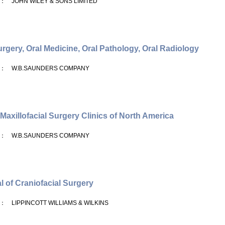
： JOHN WILEY & SONS LIMITED
urgery, Oral Medicine, Oral Pathology, Oral Radiology
： W.B.SAUNDERS COMPANY
 Maxillofacial Surgery Clinics of North America
： W.B.SAUNDERS COMPANY
l of Craniofacial Surgery
： LIPPINCOTT WILLIAMS & WILKINS