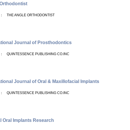
Orthodontist
： THE ANGLE ORTHODONTIST
ational Journal of Prosthodontics
： QUINTESSENCE PUBLISHING CO.INC
tional Journal of Oral & Maxillofacial Implants
： QUINTESSENCE PUBLISHING CO.INC
al Oral Implants Research