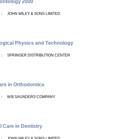
ontology 2000
： JOHN WILEY & SONS LIMITED
ogical Physics and Technology
： SPRINGER DISTRIBUTION CENTER
rs in Orthodontics
： W.B.SAUNDERS COMPANY
l Care in Dentistry
： JOHN WILEY & SONS LIMITED