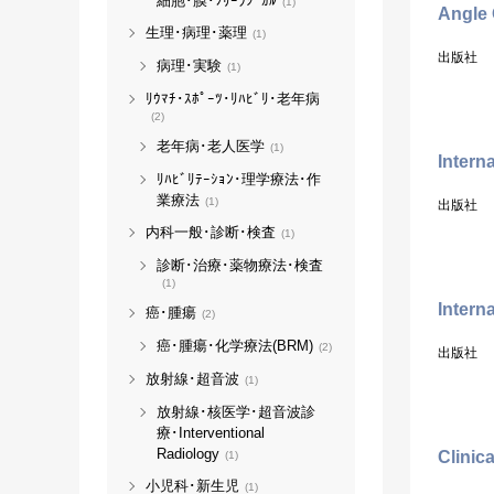
細胞･膜･ﾌﾘｰﾗｼﾞｶﾙ
(1)
Angle 
生理･病理･薬理
(1)
出版社
病理･実験
(1)
ﾘｳﾏﾁ･ｽﾎﾟｰﾂ･ﾘﾊﾋﾞﾘ･老年病
(2)
老年病･老人医学
(1)
Intern
ﾘﾊﾋﾞﾘﾃｰｼｮﾝ･理学療法･作
業療法
(1)
出版社
内科一般･診断･検査
(1)
診断･治療･薬物療法･検査
(1)
Interna
癌･腫瘍
(2)
癌･腫瘍･化学療法(BRM)
(2)
出版社
放射線･超音波
(1)
放射線･核医学･超音波診
療･Interventional
Radiology
Clinic
(1)
小児科･新生児
(1)