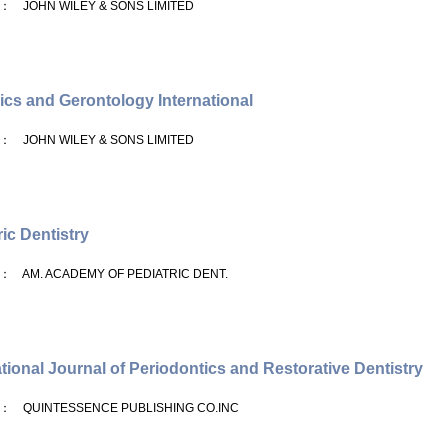
： JOHN WILEY & SONS LIMITED
rics and Gerontology International
： JOHN WILEY & SONS LIMITED
ric Dentistry
： AM. ACADEMY OF PEDIATRIC DENT.
ational Journal of Periodontics and Restorative Dentistry
： QUINTESSENCE PUBLISHING CO.INC