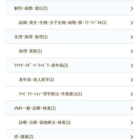
解剖･細胞･遺伝(1)
組織･発生･生物･分子生物･細胞･膜･ﾌﾘｰﾗｼﾞｶﾙ(1)
生理･病理･薬理(1)
病理･実験(1)
ﾘｳﾏﾁ･ｽﾎﾟｰﾂ･ﾘﾊﾋﾞﾘ･老年病(2)
老年病･老人医学(1)
ﾘﾊﾋﾞﾘﾃｰｼｮﾝ･理学療法･作業療法(1)
内科一般･診断･検査(1)
診断･治療･薬物療法･検査(1)
癌･腫瘍(2)