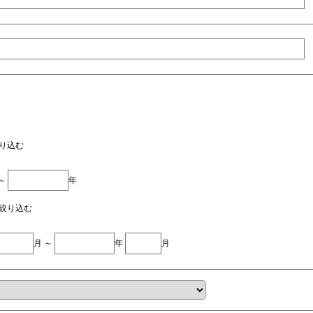
り込む
 ～
年
絞り込む
月 ～
年
月