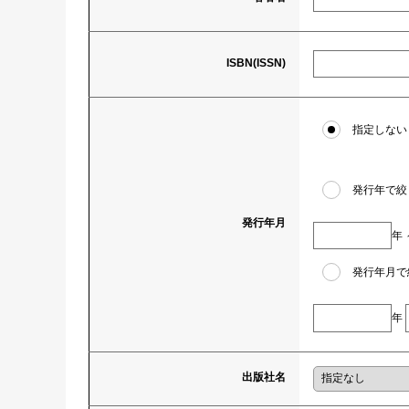
ISBN(ISSN)
指定しない
発行年で絞
発行年月
年
発行年月で
年
出版社名