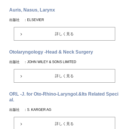
Auris, Nasus, Larynx
出版社
：ELSEVIER
詳しく見る
Otolaryngology -Head & Neck Surgery
出版社
：JOHN WILEY & SONS LIMITED
詳しく見る
ORL -J. for Oto-Rhino-Laryngol.&Its Related Speci
al.
出版社
：S. KARGER AG
詳しく見る