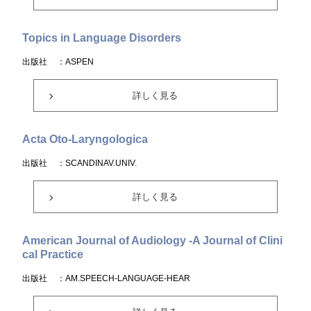
Topics in Language Disorders
出版社
：ASPEN
詳しく見る
Acta Oto-Laryngologica
出版社
：SCANDINAV.UNIV.
詳しく見る
American Journal of Audiology -A Journal of Clini
cal Practice
出版社
：AM.SPEECH-LANGUAGE-HEAR