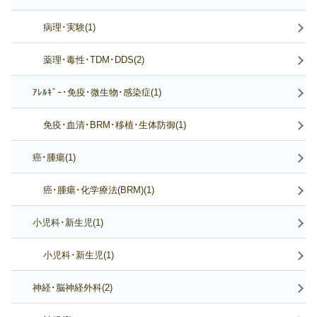
病理･実験(1)
薬理･毒性･TDM･DDS(2)
ｱﾚﾙｷﾞｰ･免疫･微生物･感染症(1)
免疫･血清･BRM･移植･生体防御(1)
癌･腫瘍(1)
癌･腫瘍･化学療法(BRM)(1)
小児科･新生児(1)
小児科･新生児(1)
神経･脳神経外科(2)