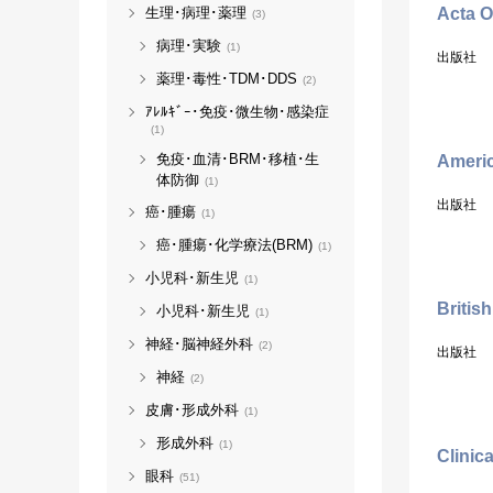
Acta O
生理･病理･薬理
(3)
病理･実験
(1)
出版社
薬理･毒性･TDM･DDS
(2)
ｱﾚﾙｷﾞｰ･免疫･微生物･感染症
(1)
免疫･血清･BRM･移植･生
Americ
体防御
(1)
出版社
癌･腫瘍
(1)
癌･腫瘍･化学療法(BRM)
(1)
小児科･新生児
(1)
Britis
小児科･新生児
(1)
神経･脳神経外科
(2)
出版社
神経
(2)
皮膚･形成外科
(1)
形成外科
(1)
Clinic
眼科
(51)