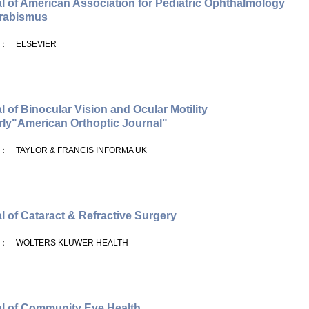
l of American Association for Pediatric Ophthalmology
trabismus
： ELSEVIER
l of Binocular Vision and Ocular Motility
ly"American Orthoptic Journal"
： TAYLOR & FRANCIS INFORMA UK
l of Cataract & Refractive Surgery
： WOLTERS KLUWER HEALTH
l of Community Eye Health