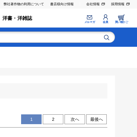
弊社著作物の利用について
書店様向け情報
会社情報
採用情報
洋書・洋雑誌
メルマガ
会員
買い物かご
1
2
次へ
最後へ