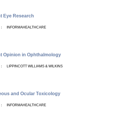
t Eye Research
： INFORMAHEALTHCARE
t Opinion in Ophthalmology
： LIPPINCOTT WILLIAMS & WILKINS
ous and Ocular Toxicology
： INFORMAHEALTHCARE