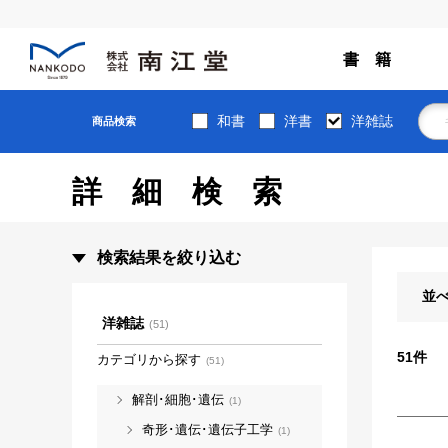
書 籍
和書
洋書
洋雑誌
商品検索
詳細検索
検索結果を絞り込む
並
洋雑誌
(51)
51
件
カテゴリから探す
(51)
解剖･細胞･遺伝
(1)
奇形･遺伝･遺伝子工学
(1)