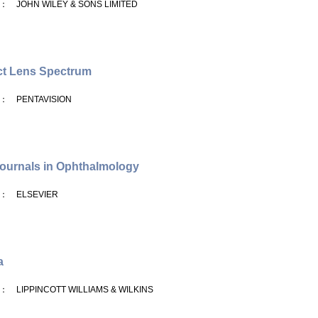
： JOHN WILEY & SONS LIMITED
ct Lens Spectrum
： PENTAVISION
ournals in Ophthalmology
： ELSEVIER
a
： LIPPINCOTT WILLIAMS & WILKINS