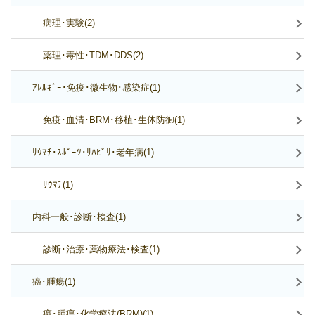
病理･実験(2)
薬理･毒性･TDM･DDS(2)
ｱﾚﾙｷﾞｰ･免疫･微生物･感染症(1)
免疫･血清･BRM･移植･生体防御(1)
ﾘｳﾏﾁ･ｽﾎﾟｰﾂ･ﾘﾊﾋﾞﾘ･老年病(1)
ﾘｳﾏﾁ(1)
内科一般･診断･検査(1)
診断･治療･薬物療法･検査(1)
癌･腫瘍(1)
癌･腫瘍･化学療法(BRM)(1)