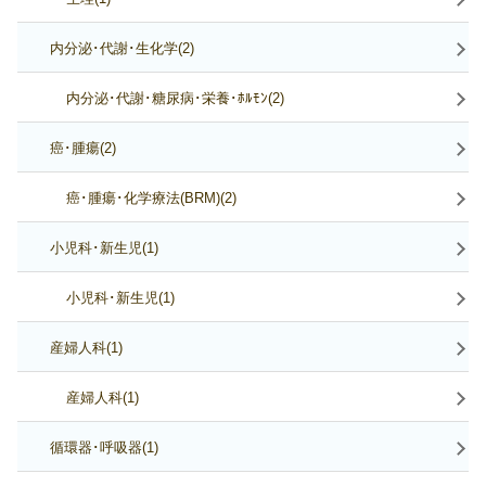
内分泌･代謝･生化学(2)
内分泌･代謝･糖尿病･栄養･ﾎﾙﾓﾝ(2)
癌･腫瘍(2)
癌･腫瘍･化学療法(BRM)(2)
小児科･新生児(1)
小児科･新生児(1)
産婦人科(1)
産婦人科(1)
循環器･呼吸器(1)