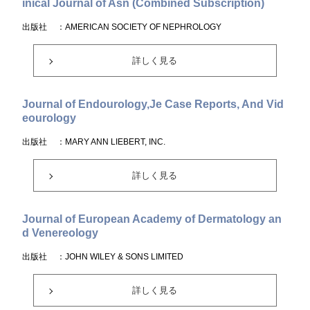
inical Journal of Asn (Combined Subscription)
出版社
：AMERICAN SOCIETY OF NEPHROLOGY
詳しく見る
Journal of Endourology,Je Case Reports, And Vid
eourology
出版社
：MARY ANN LIEBERT, INC.
詳しく見る
Journal of European Academy of Dermatology an
d Venereology
出版社
：JOHN WILEY & SONS LIMITED
詳しく見る