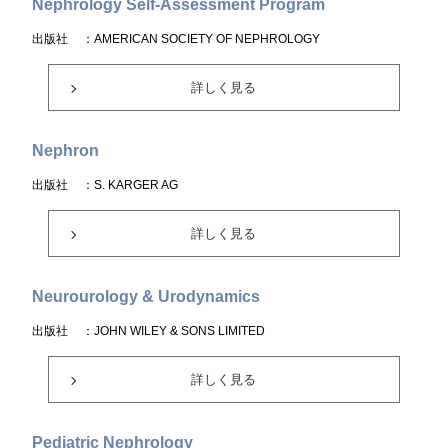
Nephrology Self-Assessment Program
出版社
：AMERICAN SOCIETY OF NEPHROLOGY
詳しく見る
Nephron
出版社
：S. KARGER AG
詳しく見る
Neurourology & Urodynamics
出版社
：JOHN WILEY & SONS LIMITED
詳しく見る
Pediatric Nephrology