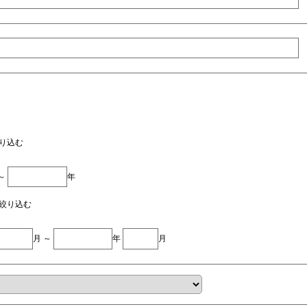
り込む
 ～
年
絞り込む
月 ～
年
月