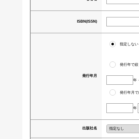
ISBN(ISSN)
指定しない
発行年で絞
発行年月
年
発行年月で
年
出版社名