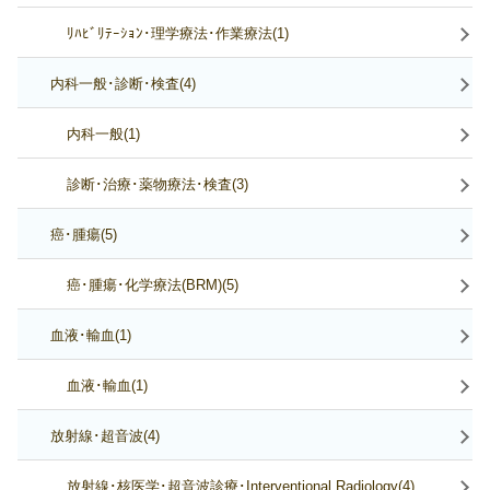
ﾘﾊﾋﾞﾘﾃｰｼｮﾝ･理学療法･作業療法(1)
内科一般･診断･検査(4)
内科一般(1)
診断･治療･薬物療法･検査(3)
癌･腫瘍(5)
癌･腫瘍･化学療法(BRM)(5)
血液･輸血(1)
血液･輸血(1)
放射線･超音波(4)
放射線･核医学･超音波診療･Interventional Radiology(4)