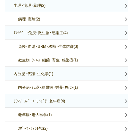
生理･病理･薬理(2)
病理･実験(2)
ｱﾚﾙｷﾞｰ･免疫･微生物･感染症(4)
免疫･血清･BRM･移植･生体防御(3)
微生物･ｳｨﾙｽ･細菌･寄生･感染症(1)
内分泌･代謝･生化学(1)
内分泌･代謝･糖尿病･栄養･ﾎﾙﾓﾝ(1)
ﾘｳﾏﾁ･ｽﾎﾟｰﾂ･ﾘﾊﾋﾞﾘ･老年病(4)
老年病･老人医学(1)
ｽﾎﾟｰﾂ･ﾌｨｯﾄﾈｽ(2)