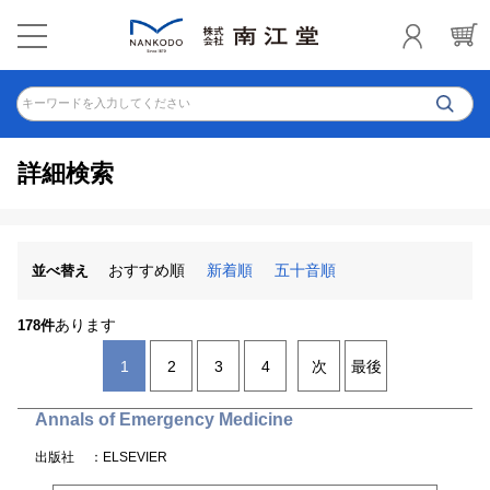
キーワードを入力してください
詳細検索
おすすめ順
新着順
五十音順
並べ替え
あります
178件
1
2
3
4
次
最後
Annals of Emergency Medicine
出版社
：ELSEVIER