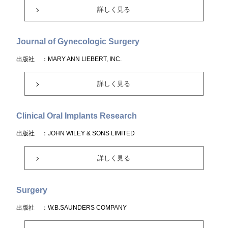
詳しく見る
Journal of Gynecologic Surgery
出版社
：MARY ANN LIEBERT, INC.
詳しく見る
Clinical Oral Implants Research
出版社
：JOHN WILEY & SONS LIMITED
詳しく見る
Surgery
出版社
：W.B.SAUNDERS COMPANY