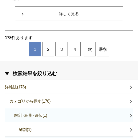
詳しく見る
あります
178件
1
2
3
4
次
最後
検索結果を絞り込む
洋雑誌(178)
カテゴリから探す(178)
解剖･細胞･遺伝(1)
解剖(1)