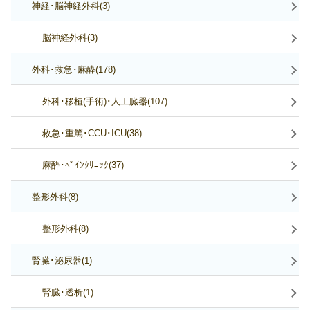
神経･脳神経外科(3)
脳神経外科(3)
外科･救急･麻酔(178)
外科･移植(手術)･人工臓器(107)
救急･重篤･CCU･ICU(38)
麻酔･ﾍﾟｲﾝｸﾘﾆｯｸ(37)
整形外科(8)
整形外科(8)
腎臓･泌尿器(1)
腎臓･透析(1)