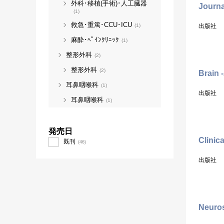
外科･移植(手術)･人工臓器
Journa
(1)
救急･重篤･CCU･ICU
出版社
(1)
麻酔･ﾍﾟｲﾝｸﾘﾆｯｸ
(1)
整形外科
(2)
整形外科
(2)
Brain 
耳鼻咽喉科
(1)
出版社
耳鼻咽喉科
(1)
発売日
Clinic
既刊
(46)
出版社
Neuro