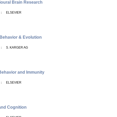
oural Brain Research
： ELSEVIER
 Behavior & Evolution
： S. KARGER AG
Behavior and Immunity
： ELSEVIER
and Cognition