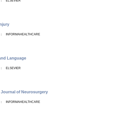
： ELSEVIER
Injury
： INFORMAHEALTHCARE
 and Language
： ELSEVIER
h Journal of Neurosurgery
： INFORMAHEALTHCARE