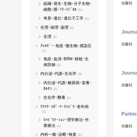
出版社
組織･発生･生物･分子生物･
細胞･膜･ﾌﾘｰﾗｼﾞｶﾙ
(1)
奇形･遺伝･遺伝子工学
(1)
生理･病理･薬理
(2)
Journa
生理
(2)
出版社
ｱﾚﾙｷﾞｰ･免疫･微生物･感染症
(1)
免疫･血清･BRM･移植･生
体防御
(1)
Journa
内分泌･代謝･生化学
(3)
内分泌･代謝･糖尿病･栄養･
出版社
ﾎﾙﾓﾝ
(2)
生化学･酵素
(1)
ﾘｳﾏﾁ･ｽﾎﾟｰﾂ･ﾘﾊﾋﾞﾘ･老年病
(1)
Parkin
ﾘﾊﾋﾞﾘﾃｰｼｮﾝ･理学療法･作
業療法
出版社
(1)
内科一般･診断･検査
(2)