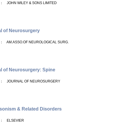
： JOHN WILEY & SONS LIMITED
l of Neurosurgery
： AM.ASSO.OF NEUROLOGICAL SURG.
l of Neurosurgery: Spine
： JOURNAL OF NEUROSURGERY
sonism & Related Disorders
： ELSEVIER