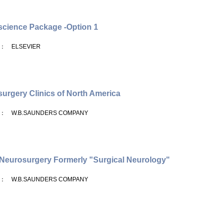
cience Package -Option 1
： ELSEVIER
urgery Clinics of North America
： W.B.SAUNDERS COMPANY
Neurosurgery Formerly "Surgical Neurology"
： W.B.SAUNDERS COMPANY