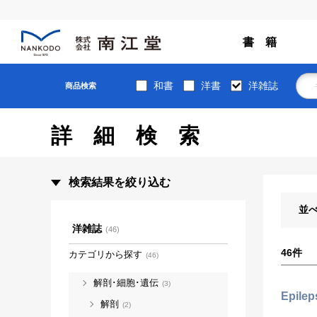
書 籍
和書
洋書
洋雑誌
商品検索
詳細検索
検索結果を絞り込む
並
洋雑誌
(46)
46
件
カテゴリから探す
(46)
解剖･細胞･遺伝
(3)
Epilep
解剖
(2)