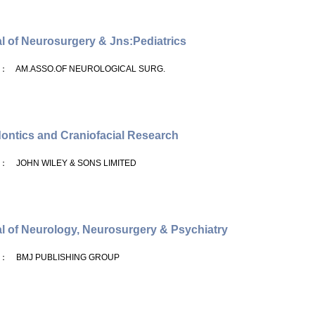
l of Neurosurgery & Jns:Pediatrics
： AM.ASSO.OF NEUROLOGICAL SURG.
ontics and Craniofacial Research
： JOHN WILEY & SONS LIMITED
l of Neurology, Neurosurgery & Psychiatry
： BMJ PUBLISHING GROUP