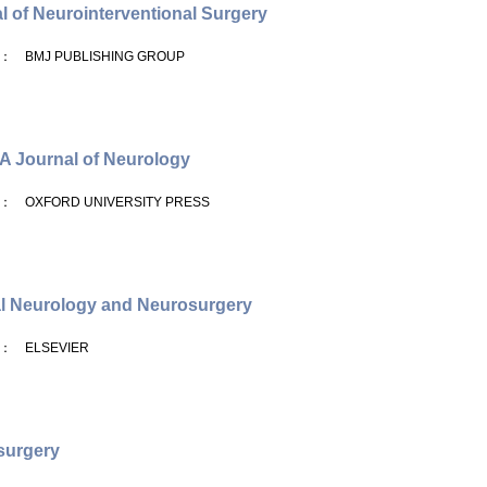
l of Neurointerventional Surgery
： BMJ PUBLISHING GROUP
-A Journal of Neurology
： OXFORD UNIVERSITY PRESS
al Neurology and Neurosurgery
： ELSEVIER
surgery